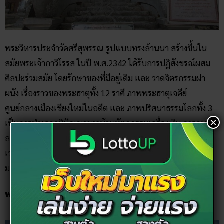
พระวิหารประจำวัดศรีสุพรรณ รูปแบบทรงล้านนา สร้างขึ้นใน
สมัยพระเจ้ากาวิโรรส ในปี พ.ศ.2342 ได้รับการปฏิสังขรณ์ผสม
ศิลปะร่วมสมัย โดยรักษาของที่มีอยู่เดิม และ วาดจิตรกรรมฝา
ผนัง เรื่องราวของพระธาตุทั้ง 12 ราศี ภาพพระธาตุเจดีย์
ศูนย์กลางเมืองเชียงใหม่ในอดีต และ ภาพปริศนาธรรมโลกทั้ง 3
×
เป็นการนำเอาภูมิปัญญาชาวบ้านหัตถกรรมเครื่องเงิน การดุน
ลาย ภาพพระพุทธประวัติ ภาพพระเจ้าสิบชาติ ภาพพระ
เวสสันดรชาดก ประดับตกแต่งฝาผนังวิหาร มีพระพุทธรูปปาง
มารวิชัยองค์ใหญ่เป็นพระประธาน
พระบรมธาตุ