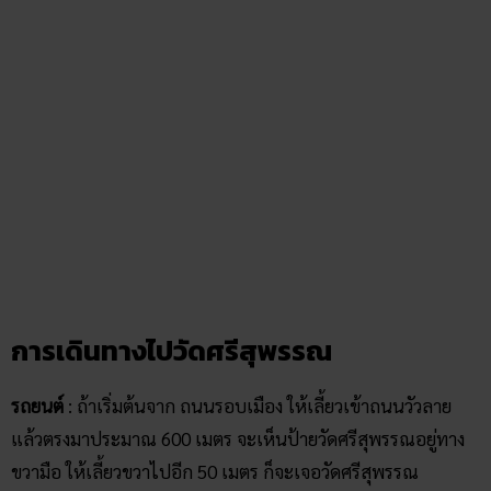
การเดินทางไปวัดศรีสุพรรณ
รถยนต์
: ถ้าเริ่มต้นจาก ถนนรอบเมือง ให้เลี้ยวเข้าถนนวัวลาย
แล้วตรงมาประมาณ 600 เมตร จะเห็นป้ายวัดศรีสุพรรณอยู่ทาง
ขวามือ ให้เลี้ยวขวาไปอีก 50 เมตร ก็จะเจอวัดศรีสุพรรณ
รถโดยสาร
: นั่ง RTC bus สาย R3 (รอบเมืองเชียงใหม่) ลงป้าย
สยามทีวี หรือ วัวลาย 2 ก็ได้ ค่ารถคนละ 20 บาท จากนั้น เดินต่อ