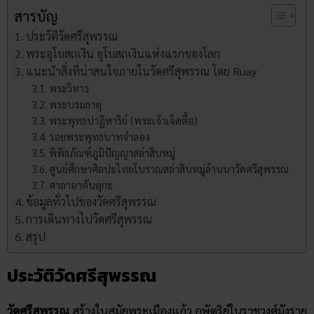
สารบัญ
ประวัติวัดศรีสุพรรณ
พระอุโบสถเงิน อุโบสถเงินแห่งแรกของโลก
แนะนำสิ่งที่น่าสนใจภายในวัดศรีสุพรรณ โดย Ruay
พระวิหาร
พระบรมธาตุ
พระพุทธปาฏิหาริย์ (พระเจ้าเจ็ดตื้อ)
รอยพระพุทธบาทจำลอง
พิพิธภัณฑ์ภูมิปัญญาสล่าสิบหมู่
ศูนย์ศึกษาศิลปะไทยโบราณสล่าสิบหมู่ล้านนาวัดศรีสุพรรณ
ศาลาอาคันตุกะ
ข้อมูลทั่วไปของวัดศรีสุพรรณ
การเดินทางไปวัดศรีสุพรรณ
สรุป
ประวัติวัดศรีสุพรรณ
วัดศรีสุพรรณ
สร้างในสมัยพระเมืองแก้ว กษัตริย์ในราชวงศ์มังราย