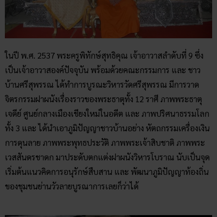
ในปี พ.ศ. 2537 พระครูพิทักษ์สุทธิคุณ เจ้าอาวาสลำดับที่ 9 ซึ่ง
เป็นเจ้าอาวาสองค์ปัจจุบัน พร้อมด้วยคณะกรรมการ และ ชาว
บ้านศรีสุพรรณ ได้ทำการบูรณะวิหารวัดศรีสุพรรณ มีการวาด
จิตรกรรมฝาผนังเรื่องราวของพระธาตุทั้ง 12 ราศี ภาพพระธาตุ
เจดีย์ ศูนย์กลางเมืองเชียงใหม่ในอดีต และ ภาพปริศนาธรรมโลก
ทั้ง 3 และ ได้นำเอาภูมิปัญญาชาวบ้านอย่าง หัตถกรรมเครื่องเงิน
การดุนลาย ภาพพระพุทธประวัติ ภาพพระเจ้าสิบชาติ ภาพพระ
เวสสันดรชาดก มาประดับตกแต่งฝาผนังวิหารโบราณ นับเป็นจุด
เริ่มต้นแนวคิดการอนุรักษ์สืบสาน และ พัฒนาภูมิปัญญาท้องถิ่น
ของชุมชนย่านวัวลายบูรณาการเลยก็ว่าได้