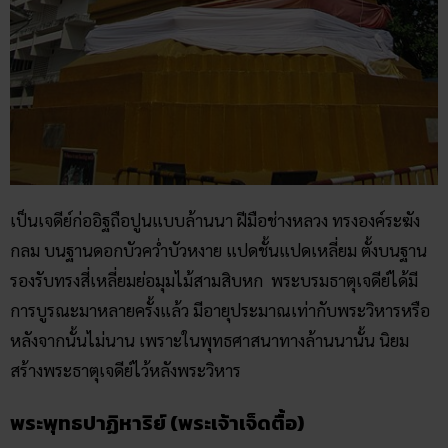
เป็นเจดีย์ก่ออิฐถือปูนแบบล้านนา ฝีมือช่างหลวง ทรงองค์ระฆัง
กลม บนฐานดอกบัวคว่ำบัวหงาย แปดชั้นแปดเหลี่ยม ตั้งบนฐาน
รองรับทรงสี่เหลี่ยมย่อมุมไม้สามสิบหก พระบรมธาตุเจดีย์ได้มี
การบูรณะมาหลายครั้งแล้ว มีอายุประมาณเท่ากับพระวิหารหรือ
หลังจากนั้นไม่นาน เพราะในพุทธศาสนาทางล้านนานั้น นิยม
สร้างพระธาตุเจดีย์ไว้หลังพระวิหาร
พระพุทธปาฏิหาริย์ (พระเจ้าเจ็ดตื้อ)