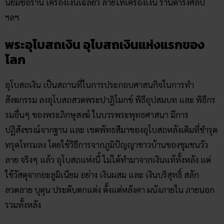
นิยมซื้อร้าน เครื่องเงินเฉลียว ลายไทเครื่องเงิน ร้านดำรงศิลป์
ฯลฯ
พระอุโบสถเงิน อุโบสถเงินแห่งแรกของ
โลก
อุโบสถเงิน เป็นสถานที่ในการประกอบศาสนกิจในการทำ
สังฆกรรม ลงอุโบสถสวดพระปาฎิโมกข์ พิธีอุปสมบท และ พิธีกร
รมอื่นๆ ของพระภิกษุสงฆ์ ในบวรพระพุทธศาสนา มีการ
ปฏิสังขรณ์จากฐาน และ เขตพัทธสีมาของอุโบสถหลังเดิมที่ชำรุด
ทรุดโทรมลง โดยใช้วิธีการจากภูมิปัญญาชาวบ้านของชุมชนวัว
ลาย จริงๆ แล้ว อุโบสถแห่งนี้ ไม่ได้ทำมาจากเงินแท้ทั้งหลัง แต่
ใช้วัสดุจากอะลูมิเนียม อย่าง เงินผสม และ เงินบริสุทธิ์ สลัก
ลวดลาย บุดุน ประดับตกแต่ง ตั้งแต่หลังคา ผนังภายใน ภายนอก
รวมทั้งหลัง