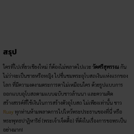
ใครที่ไปเที่ยวเชียงใหม่ ก็ต้องไม่พลาดไปแวะ
วัดศรีสุพรรณ
กัน
ไม่ว่าจะเป็นชายหรือหญิง ไปชื่นชมพระอุโบสถเงินแห่งแรกของ
โลก ที่มีความงดงามตระการตาไม่เหมือนใคร ด้วยรูปแบบการ
ออกแบบอุโบสถตามแบบฉบับชาวล้านนา และความคิด
สร้างสรรค์ที่ใช้เงินในการสร้างตัวอุโบสถ ไม่เพียงเท่านั้น ชาว
Ruay
ทุกท่านห้ามพลาดการไปไหว้พระประธานของที่นี่ หรือ
พระพุทธปาฏิหาริย์ (พระเจ้าเจ็ดตื้อ) ที่ดังในเรื่องการขอพรเป็น
อย่างมาก!
ขอบคุณภาพจาก
chiangmainews
บทความแนะนำ
5 ที่ท่องเที่ยวชัยภูมิ ทริปไหว้พระเที่ยววัดขอเลขเด็ด!
ไหว้พระ อุบลราชธานี 5 วัดดัง! ขอโชคลาภเสริมดวงให้ปัง