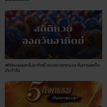
สถิติหวยออกวันอาทิตย์ ตรวจหวยทุกงวด ค้นหาเลขเด็ด
ประจำวัน