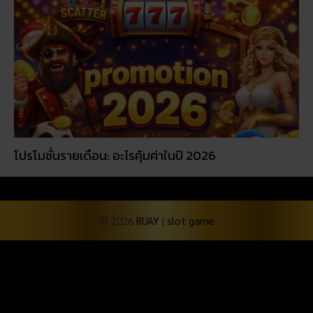
โปรโมชั่นรายเดือน: อะไรคุ้มค่าในปี 2026
© 2026
RUAY
|
slot game