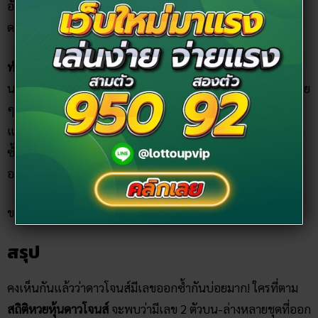
อัปเดตกันได้ และเมื่อได้แนวทางแล้วเราก็ไปดู สถิติหวย
ดาวโจนส์ย้อนหลัง พร้อมกันเลย
ทำไมคนถึงนิยมแทงหวยหุ้นดาวโจนส์?
นอกจากหวยหุ้นดาวโจนส์จะเป็นหวยที่สามารถหาแนวทางได้ง่าย
ๆ แล้ว ก็ยังมีกลุ่มหวยหุ้นดาวโจนส์มากมายที่สามารถเข้าไปตาม
แนวทางได้ ทั้งนี้หวยหุ้นดาวโจนส์ยังมักจะออกเลข 2 ตัวบน-ล่าง
ซ้ำกันบ่อยด้วย จากสถิติจะเห็นว่ามีเลขที่ซ้ำกันมากกว่า 10 ชุด
ออกเลขละ 2 ครั้ง ทำให้คอหวยนิยมตามเลขดาวโจนส์
ขอบคุณภาพบางส่วนจาก
investingmagnates
สรุป
คงเห็นกันแล้วว่าดาวโจนส์มีเลขออกซ้ำกันบ่อยมาก! ใครที่ตาม
สถิติหวยหุ้นดาวโจนส์
จะพบว่ามีเลข 2 ตัวบน-ล่างหลายชุดที่ออก