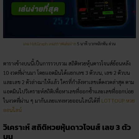
เกม HotGraph เกมกราฟเล่นง่าย
5 นาที บวกหลักพัน ด่วน
ตารางข้างบนนี้เป็นการรวบรวม สถิติหวยหุ้นดาวโจนส์ย้อนหลัง
10 งวดที่ผ่านมา โดยแอดมินได้แยกเลข 3 ตัวบน, เลข 2 ตัวบน
และเลข 2 ตัวล่างมาให้แล้ว ใครที่กำลังหาเลขเด็ดงวดล่าสุด ตาม
แอดมินไปวิเคราะห์สถิติเพื่อหาเลขที่ออกซ้ำและเลขที่ออกบ่อย
ในงวดที่ผ่าน ๆ มากันเลยแทงหวยออนไลน์ได้ที่
LOTTOUP หวย
ออนไลน์
วิเคราะห์ สถิติหวยหุ้นดาวโจนส์ เลข 3 ตัว
บน