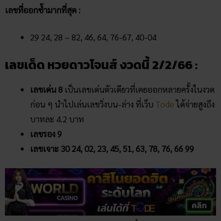
เลขที่ออกซ้ำมากที่สุด :
29 24, 28 – 82, 46, 64, 76-67, 40-04
เลขเด็ด หวยดาวโจนส์ งวดนี้ 2/2/66 :
เลขเด่น 8
เป็นเลขเด่นตัวเดียวที่เคยออกหลายครั้งในงวด
ก่อน ๆ นำไปเล่นเลขวิ่งบน-ล่าง ที่เว็บ
Tode
ได้จ่ายสูงถึง
บาทละ 4.2 บาท
เลขรอง 9
เลขเจาะ 30 24, 02, 23, 45, 51, 63, 78, 76, 66
99