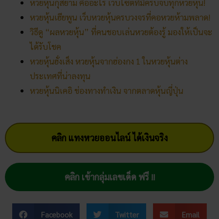
ห้วยหุ้นกุสยาม คืออะไร เว็บไซต์ที่มีครบจบทุกหวยหุ้น!
หวยหุ้นเฮียพูน เว็บหวยหุ้นครบวงจรที่คอหวยห้ามพลาด!
วิธีดู “ผลหวยหุ้น” ที่คนชอบเล่นหวยต้องรู้ มองให้เป็นจะ
ได้รับโชค
หวยหุ้นฮั่งเส็ง หวยหุ้นจากฮ่องกง 1 ในหวยหุ้นต่าง
ประเทศที่น่าลงทุน
หวยหุ้นนิเคอิ ช่องทางทำเงิน จากตลาดหุ้นญี่ปุ่น
คลิก แทงหวยออนไลน์ ได้เงินจริง
คลิก เข้ากลุ่มเลขเด็ด ฟรี !!
Facebook
Twitter
Email