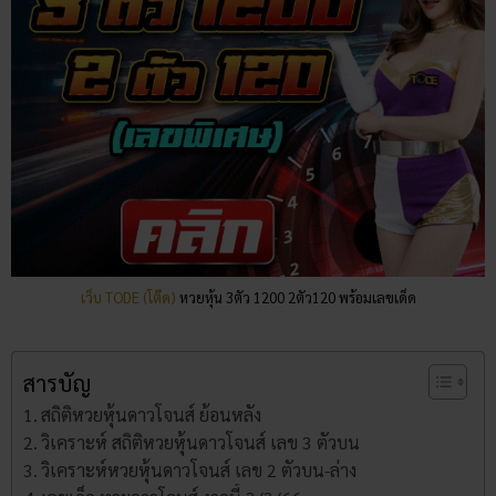
เว็บ TODE (โต๊ด)
หวยหุ้น 3ตัว 1200 2ตัว120 พร้อมเลขเด็ด
สารบัญ
สถิติหวยหุ้นดาวโจนส์ ย้อนหลัง
วิเคราะห์ สถิติหวยหุ้นดาวโจนส์ เลข 3 ตัวบน
วิเคราะห์หวยหุ้นดาวโจนส์ เลข 2 ตัวบน-ล่าง