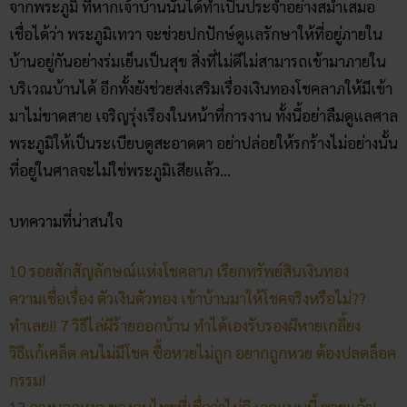
จากพระภูมิ ที่หากเจ้าบ้านนั้นได้ทำเป็นประจำอย่างสม่ำเสมอ
เชื่อได้ว่า พระภูมิเทวา จะช่วยปกปักษ์ดูแลรักษาให้ที่อยู่ภายใน
บ้านอยู่กันอย่างร่มเย็นเป็นสุข สิ่งที่ไม่ดีไม่สามารถเข้ามาภายใน
บริเวณบ้านได้ อีกทั้งยังช่วยส่งเสริมเรื่องเงินทองโชคลาภให้มีเข้า
มาไม่ขาดสาย เจริญรุ่งเรืองในหน้าที่การงาน ทั้งนี้อย่าลืมดูแลศาล
พระภูมิให้เป็นระเบียบดูสะอาดตา อย่าปล่อยให้รกร้างไม่อย่างนั้น
ที่อยู่ในศาลจะไม่ใช่พระภูมิเสียแล้ว…
บทความที่น่าสนใจ
10 รอยสักสัญลักษณ์แห่งโชคลาภ เรียกทรัพย์สินเงินทอง
ความเชื่อเรื่อง ตัวเงินตัวทอง เข้าบ้านมาให้โชคจริงหรือไม่??
ทำเลย!! 7 วิธีไล่ผีร้ายออกบ้าน ทำได้เองรับรองผีหายเกลี้ยง
วิธีแก้เคล็ด คนไม่มีโชค ซื้อหวยไม่ถูก อยากถูกหวย ต้องปลดล็อค
กรรม!