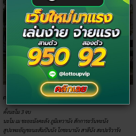
คาถาถวายเครื่องสักการะบูชา
ตั้งนะโม 3 จบ
นะโม เม ชะยะมังคะลัง ภูมิเทวานัง สักการะวันทะนัง
สูปะพะยัญชะนะสัมปันนัง โภชะนานัง สาลีนัง สะปะริวารัง