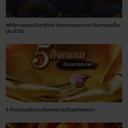
สถิติหวยออกวันอาทิตย์ ตรวจหวยทุกงวด ค้นหาเลขเด็ด
ประจำวัน
5 กิจกรรเสริมดวงโชคลาภ ในวันออกพรรษา