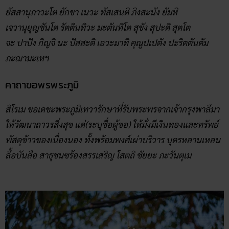
ยัสสานุภาวะโต ยักขา เนวะ ทัสเสนติ ภิงสะนัง ยัมหิ
เจวานุยุญชันโต รัตตินทิวะ มะตันทิโต สุขัง สุปะติ สุตโต
จะ ปาปัง กิญจิ นะ ปัสสะติ เอวะมาทิ คุณูปเปตัง ปะริตตันตัม
ภะณามะเหฯ
คาถาขอพรพระภูมิ
สิโรเม ขอเดชะพระภูมิเทวารักษาที่รับพระพรจากเจ้ากรุงพาลีมา
ให้วัฒนาถาวรสิ่งสุข แด่(ระบุชื่อผู้ขอ) ให้มั่งมีเงินทองและทรัพย์
พัสดุข้าวของเนื่องนอง ทั้งพร้อมพงศ์เผ่าบริวาร บุตรหลานเหลน
ลื้อบันลือ สาธุชนซร้องสรรเสริญ โสตถิ ชัยยะ ภะวันตุเม