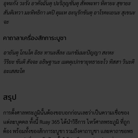
อุทะกัง วะรัง อาคัจฉันตุ ปะริภุญชันตุ สัพพะทา หิตายะ สุขายะ
สันติเทวา มะหิทธิกา เตปิ ตุมเห อะนุรักขันตุ อาโรคะเยนะ สุเขนะ
จะ
คาถาลาเครื่องสักการะบูชา
อายันตุ โภนโต อิธะ ทานะสีละ เนกขัมมะปัญญา สะหะ
วิริยะ ขันติ สัจจะ อธิษฐานะ เมตตุเปกขายุทธายะโว ทิสสา วินะติ
อะเสสะโต
สรุป
การตั้งศาลพระภูมินั้นต้องขอบอกก่อนเลยว่าเป็นความเชื่อของ
แต่ละบุคคล ทั้งนี้ Ruay 365 ได้นำวิธีการ ไหว้ศาลพระภูมิ ที่ถูก
ต้อง พร้อมทั้งของสักการะบูชา รวมถึงคาถาบูชา และคาถาขอพร