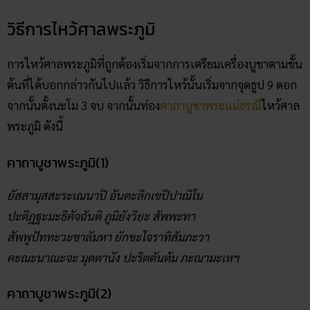
วิธีการไหว้ศาลพระภูมิ
การไหว้ศาลพระภูมิที่ถูกต้องเริ่มจากการเตรียมเครื่องบูชาตามขั้น
ต้นที่ได้บอกกล่าวกันไปแล้ว วิธีการไหว้นั้นเริ่มจากจุดธูป 9 ดอก
จากนั้นตั้งนะโม 3 จบ จากนั้นท่อง
คาถาบูชาพระแม่ธรณี
ไหว้ศาล
พระภูมิ ดังนี้
คาถาบูชาพระภูมิ(1)
ยัสสามุสสะระเณนาปิ อันตะลิกเขปิปาณิโน
ปะติฎฐะมะธิคัจฉันติ ภูมิยังวิยะ สัพพะทา
สัพพูปัททะวะชาลัมหา ยักขะโจราทิสัมภะวา
คะณะนาณะจะ มุตตานัง ปะริตตันตัม ภะณามะเหฯ
คาถาบูชาพระภูมิ(2)