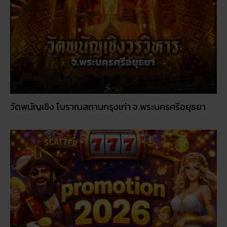
วัดพนัญเชิง โบราณสถานกรุงเก่า จ.พระนครศรีอยุธยา