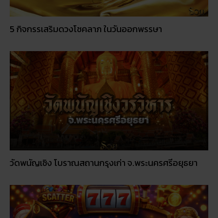
5 กิจกรรเสริมดวงโชคลาภ ในวันออกพรรษา
วัดพนัญเชิง โบราณสถานกรุงเก่า จ.พระนครศรีอยุธยา