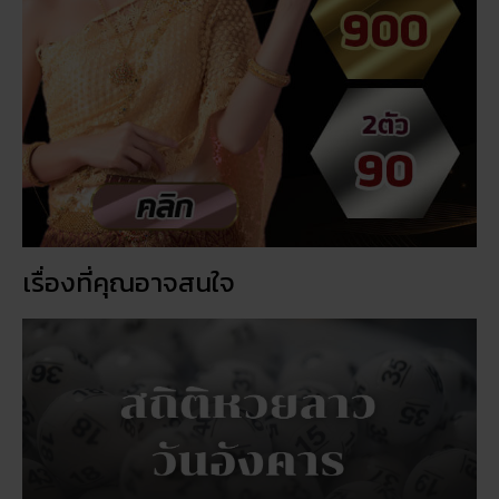
เรื่องที่คุณอาจสนใจ