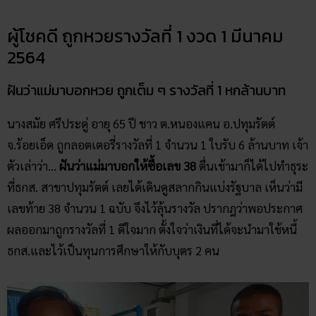
ผู้โชคดี ถูกหวยรางวัลที่ 1 งวด 1 มีนาคม
2564
ฝันว่าแม่มาบอกหวย ถูกเต็ม ๆ รางวัลที่ 1 หกล้านบาท
นางสมัย ศรีประดู่ อายุ 65 ปี ชาว ต.หนองแคน อ.ปทุมรัตต์
จ.ร้อยเอ็ด ถูกลอตเตอรี่รางวัลที่ 1 จำนวน 1 ใบรับ 6 ล้านบาท เจ้า
ตัวเล่าว่า…
ฝันว่าแม่มาบอกให้ซื้อเลข 38
ตื่นเช้ามาก็ได้ไปทำธุระ
ที่ธกส. สาขาปทุมรัตต์ เลยได้เดินดูสลากกินแบ่งรัฐบาล เห็นว่ามี
เลขท้าย 38 จำนวน 1 ฉบับ จึงไว้ลุ้นรางวัล ปรากฎว่าพอประกาศ
ผลออกมาถูกรางวัลที่ 1 ดีใจมาก ตั้งใจว่าเงินที่ได้จะนำมาใช้หนี้
ธกส.และไว้เป็นทุนการศึกษาให้กับบุตร 2 คน