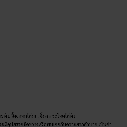
ะหัว, จิ้งจกตกใส่ผม, จิ้งจกกระโดดใส่หัว
่น จะมีอุปสรรคขัดขวางหรือพบเจอกับความยากลำบาก เป็นคำ