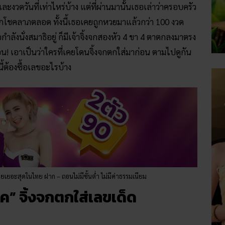
ะงวดวันที่เท่าไหร่บ้าง แต่ที่ผ่านมานั้นเธอเล่าว่าครอบครัว
ากโชคลาภตลอด ทั้งนี้เธอเคยถูกหวยมาแล้วกว่า 100 งวด
กำลังนั่งสมาธิอยู่ ก็มีเจ้าจิ้งจกสองหัว 4 ขา 4 ตาตกลงมาตรง
อน! เอาเป็นว่าใครที่เคยโดนจิ้งจกตกใส่มาก่อน ตามไปดูกัน
ี้ต้องซื้อเลขอะไรบ้าง
ายเยอะสุดในไทย ฝาก – ถอนไม่มีขั้นต่ำ ไม่มีค่าธรรมเนียม
โชค” จิ้งจกตกใส่เลขเด็ด