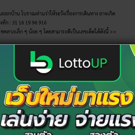
อนออกบ้าน โบราณท่านว่าให้ระวังเรื่องการเดินทาง อาจเกิด
องทัก : 31 16 19 96 916
ด้โชคลาภเล็ก ๆ น้อย ๆ โดยสามารถตีเป็นเลขเด็ดได้ดังนี้ >>
1
งร้าย เขาว่าคนในบ้านจะเจ็บป่วยหรือเราจะได้รับเรื่องเดือด
คาบแมลง : 27 79 72 792 729
งจกตายมักเป็นลางร้าย แปลว่าญาติผู้ใหญ่จะล้มป่วย
ง >> เลขเด็ดจิ้งจกถูกประตูหนีบ : 12 27 72 721 719 912
งที่สามารถเตือนเราให้ระวังล่วงหน้าได้ นอกจากนั้นยังมัก
ารถตาม
ruay
ไปดูความหมายและเลขเด็ดข้างล่างนี้ได้เลย