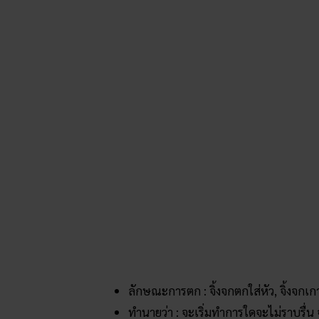
ลักษณะการตก : จิ้งจกตกใส่หัว, จิ้งจกเกา
ทำนายว่า : จะเริ่มทำการใดจะไม่ราบรื