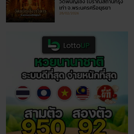
วัดพนัญเชิง โบราณสถานกรุง
เก่า จ.พระนครศรีอยุธยา
28/02/2026