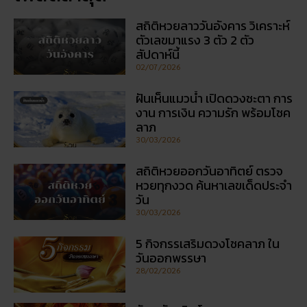
สถิติหวยลาววันอังคาร วิเคราะห์
ตัวเลขมาแรง 3 ตัว 2 ตัว
สัปดาห์นี้
02/07/2026
ฝันเห็นแมวน้ำ เปิดดวงชะตา การ
งาน การเงิน ความรัก พร้อมโชค
ลาภ
30/03/2026
สถิติหวยออกวันอาทิตย์ ตรวจ
หวยทุกงวด ค้นหาเลขเด็ดประจำ
วัน
30/03/2026
5 กิจกรรเสริมดวงโชคลาภ ใน
วันออกพรรษา
28/02/2026