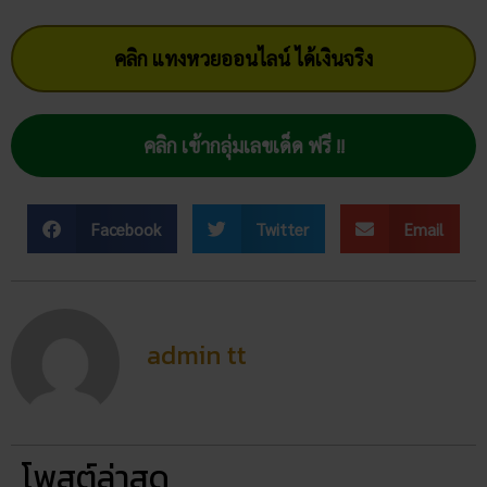
คลิก แทงหวยออนไลน์ ได้เงินจริง
คลิก เข้ากลุ่มเลขเด็ด ฟรี !!
Facebook
Twitter
Email
admin tt
โพสต์ล่าสุด