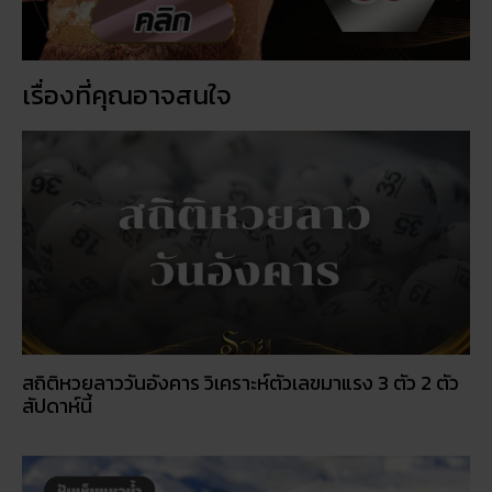
เรื่องที่คุณอาจสนใจ
สถิติหวยลาววันอังคาร วิเคราะห์ตัวเลขมาแรง 3 ตัว 2 ตัว
สัปดาห์นี้