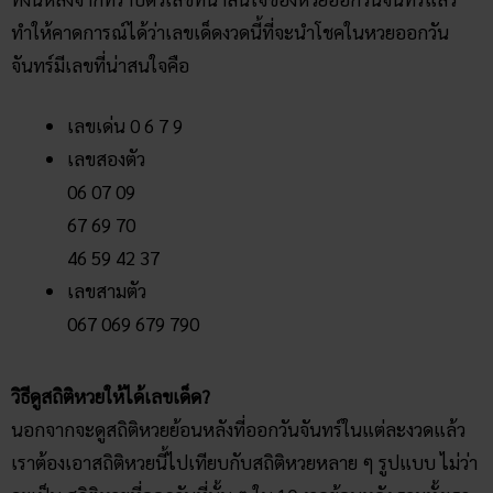
ทำให้คาดการณ์ได้ว่าเลขเด็ดงวดนี้ที่จะนำโชคในหวยออกวัน
จันทร์มีเลขที่น่าสนใจคือ
เลขเด่น 0 6 7 9
เลขสองตัว
06 07 09
67 69 70
46 59 42 37
เลขสามตัว
067 069 679 790
วิธีดูสถิติหวยให้ได้เลขเด็ด?
นอกจากจะดูสถิติหวยย้อนหลังที่ออกวันจันทร์ในแต่ละงวดแล้ว
เราต้องเอาสถิติหวยนี้ไปเทียบกับสถิติหวยหลาย ๆ รูปแบบ ไม่ว่า