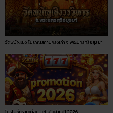
วัดพนัญเชิง โบราณสถานกรุงเก่า จ.พระนครศรีอยุธยา
โปรโมชั่นรายเดือน: อะไรคุ้มค่าในปี 2026