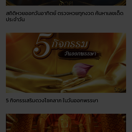
สถิติหวยออกวันอาทิตย์ ตรวจหวยทุกงวด ค้นหาเลขเด็ด
ประจำวัน
5 กิจกรรเสริมดวงโชคลาภ ในวันออกพรรษา