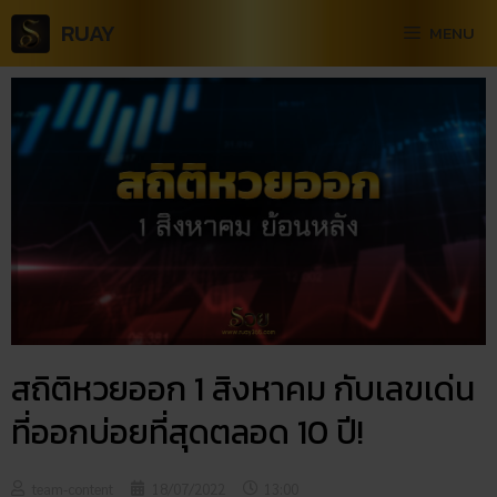
RUAY
MENU
สถิติหวยออก 1 สิงหาคม กับเลขเด่น
ที่ออกบ่อยที่สุดตลอด 10 ปี!
team-content
18/07/2022
13:00