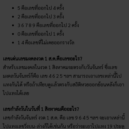
5 คือเลขที่ออกไป 4 ครั้ง
2 คือเลขที่ออกไป 3 ครั้ง
3 6 7 8 9 คือเลขที่ออกไป 2 ครั้ง
0 คือเลขที่ออกไป 1 ครั้ง
1 4 คือเลขที่ไม่เคยออกรางวัล
เลขเด่นเลขมงคลงวด 1 ส.ค.คือเลขอะไร?
สำหรับเลขมงคลในงวด 1 สิงหาคมจะตรงกับวันจันทร์ ซึ่งเลข
มงคลวันจันทร์ก็คือ เลข 4 6 2 5 ฯลฯ สามารถเอาเลขเหล่านี้ไป
แทงกันได้ หรือถ้าเทียบดูแล้วตรงกับสถิติหวยออกย้อนหลังก็เอา
ไปแทงได้เลย
เลขกำลังวันในวันที่ 1 สิงหาคมคืออะไร?
เลขกำลังวันจันทร์ งวด 1 ส.ค. คือ เลข 9 6 4 5 ฯลฯ จะเอาเหล่านี้
ไปแทงเลขวิ่งบน-ล่างก็ได้เช่นกัน หรือว่าจะเอาไปแทง 19 ประตู