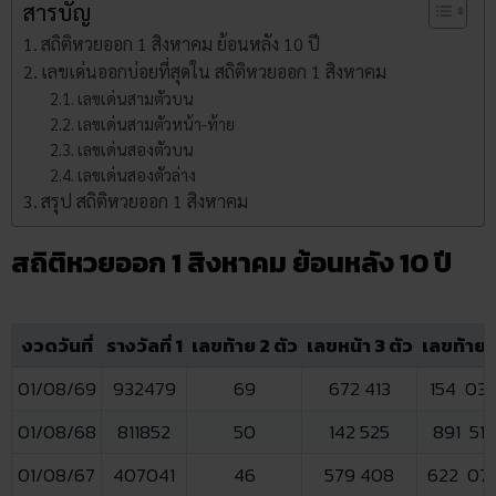
สารบัญ
สถิติหวยออก 1 สิงหาคม ย้อนหลัง 10 ปี
เลขเด่นออกบ่อยที่สุดใน สถิติหวยออก 1 สิงหาคม
เลขเด่นสามตัวบน
เลขเด่นสามตัวหน้า-ท้าย
เลขเด่นสองตัวบน
เลขเด่นสองตัวล่าง
สรุป สถิติหวยออก 1 สิงหาคม
สถิติหวยออก 1 สิงหาคม ย้อนหลัง 10 ปี
งวดวันที่
รางวัลที่ 1
เลขท้าย 2 ตัว
เลขหน้า 3 ตัว
เลขท้าย 3
01/08/69
932479
69
672 413
154 0
01/08/68
811852
50
142 525
891 5
01/08/67
407041
46
579 408
622 0