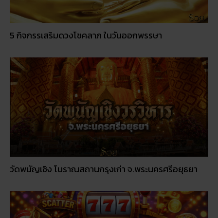
5 กิจกรรเสริมดวงโชคลาภ ในวันออกพรรษา
วัดพนัญเชิง โบราณสถานกรุงเก่า จ.พระนครศรีอยุธยา