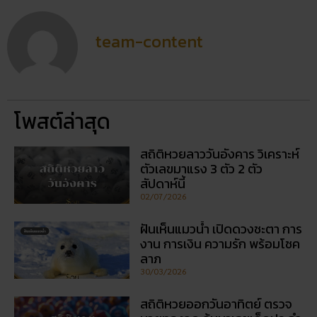
team-content
โพสต์ล่าสุด
สถิติหวยลาววันอังคาร วิเคราะห์
ตัวเลขมาแรง 3 ตัว 2 ตัว
สัปดาห์นี้
02/07/2026
ฝันเห็นแมวน้ำ เปิดดวงชะตา การ
งาน การเงิน ความรัก พร้อมโชค
ลาภ
30/03/2026
สถิติหวยออกวันอาทิตย์ ตรวจ