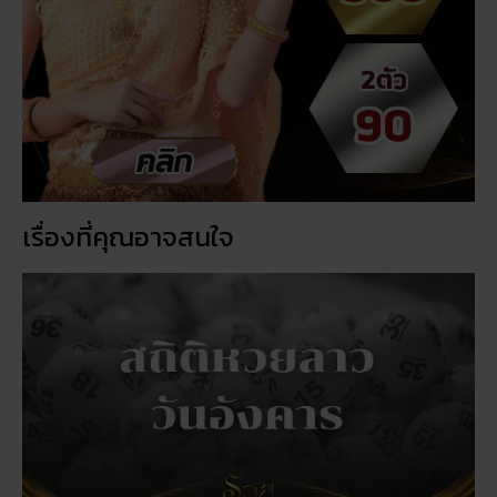
สถิติหวยลาววันอังคาร วิเคราะห์ตัวเลขมาแรง 3 ตัว 2 ตัว
สัปดาห์นี้