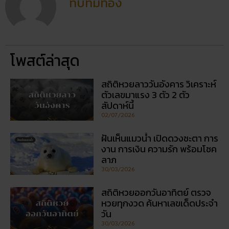
ฝันเห็นแมวน้ำ เปิดดวงชะตา การ
งาน การเงิน ความรัก พร้อมโชค
ลาภ
30/03/2026
สถิติหวยออกวันอาทิตย์ ตรวจ
หวยทุกงวด ค้นหาเลขเด็ดประจำ
วัน
30/03/2026
5 กิจกรรเสริมดวงโชคลาภ ใน
วันออกพรรษา
28/02/2026
วัดพนัญเชิง โบราณสถานกรุง
เก่า จ.พระนครศรีอยุธยา
28/02/2026