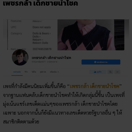
เพชรกล้า เด็กชายนำโชค
เพจที่กำลังมีคนนิยมเพิ่มขึ้นก็คือ “
เพชรกล้า เด็กชายนำโชค
”
จากฐานแฟนคลับเด็กชายนำโชคทำให้เกิดกลุ่มนี้ขึ้น เป็นเพจที่
มุ่งเน้นแชร์เลขเด็ดแม่นๆของเพชรกล้า เด็กชายนำโชคโดย
เฉพาะ นอกจากนั้นก็ยังมีแนวทางเลขเด็ดหวยรัฐบาลอื่น ๆ ให้
สมาชิกติดตามด้วย