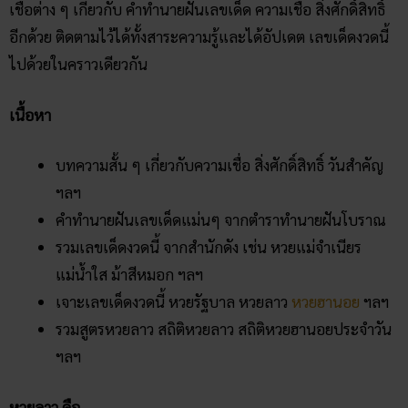
เชื่อต่าง ๆ เกี่ยวกับ คำทำนายฝันเลขเด็ด ความเชื่อ สิ่งศักดิ์สิทธิ์
อีกด้วย ติดตามไว้ได้ทั้งสาระความรู้และได้อัปเดต เลขเด็ดงวดนี้
ไปด้วยในคราวเดียวกัน
เนื้อหา
บทความสั้น ๆ เกี่ยวกับความเชื่อ สิ่งศักดิ์สิทธิ์ วันสำคัญ
ฯลฯ
คำทำนายฝันเลขเด็ดแม่นๆ จากตำราทำนายฝันโบราณ
รวมเลขเด็ดงวดนี้ จากสำนักดัง เช่น หวยแม่จำเนียร
แม่น้ำใส ม้าสีหมอก ฯลฯ
เจาะเลขเด็ดงวดนี้ หวยรัฐบาล หวยลาว
หวยฮานอย
ฯลฯ
รวมสูตรหวยลาว สถิติหวยลาว สถิติหวยฮานอยประจำวัน
ฯลฯ
หวยลาว คือ