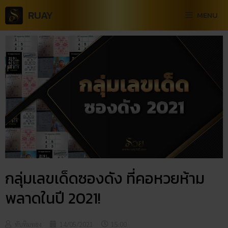
RUAY
MENU
กลุ่มเลขเด็ดซองดัง ที่คอหวยห้าม
พลาดในปี 2021!
ทับทิมทอง
14/05/2021
15:00