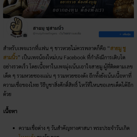
สำหรับเพจแรกที่แฟน ๆ ชาวหวยไม่ควรพลาดก็คือ “
สายมู ชู
สามนิ้ว
” เป็นเพจน้องใหม่บน Facebook ที่กำลังมีการเติบโต
อย่างรวดเร็ว โดยเนื้อหาในเพจมุ่งเน้นเอาใจสายมู ผู้ที่ติดตามเลข
เด็ด ๆ รวมหวยซองแม่น ๆ รวมหวยซองดัง อีกทั้งยังเน้นเนื้อหาที่
ความเชื่อของไทย วิธีบูชาสิ่งศักดิ์สิทธิ์ ไหว้ที่ไหนขอเลขเด็ดได้อีก
ด้วย
เนื้อหา
ความเชื่อต่าง ๆ วันสำคัญทางศาสนา พระประจำวันเกิด