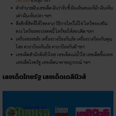
โหงวเฮ้ง
ฮวงจุ้ย ฯลฯ
คำทำนายฝันเลขเด็ด ฝันว่าจับขี้ ฝันเห็นคนแก้ผ้า ฝันเห็น
เต่า ฝันเห็นปลา ฯลฯ
สิ่งศักดิ์สิทธิ์ให้โชคลาภ วิธีการไหว้ไอ้ไข่ ไหว้พระเสริม
ดวง ไหว้ขอพรปลดหนี้ ไหว้ขอให้สอบติด ฯลฯ
เครื่องของขลัง เครื่องรางป้องกันภัย เครื่องรางป้องกันคุณ
ไสย คาถาป้องกันภัย คาถาป้องกันผี ฯลฯ
เลขเด็ดสำนักดังทั่วไทย เลขเด็ดแม่น้ำใส เลขเด็ดขั้นเทพ
เลขเด็ดไทยรัฐ เลขเด็ดนาคาพญากรณ์ ฯลฯ
เลขเด็ดไทยรัฐ เลขเด็ดเดลินิวส์