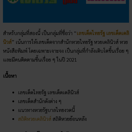
สำหรับกลุ่มที่สองนี้ เป็นกลุ่มที่ชื่อว่า “
เลขเด็ดไทยรัฐ เลขเด็ดเดลิ
นิวส์
” เน้นการให้เลขเด็ดจากสำนักหวยไทยรัฐ หวยเดลินิวส์ หวย
หนังสือพิมพ์ โดยเฉพาะเจาะจง เป็นกลุ่มที่กำลังเติบโตขึ้นเรื่อย ๆ
และมีคนติดตามขึ้นเรื่อย ๆ ในปี 2021
เนื้อหา
เลขเด็ดไทยรัฐ เลขเด็ดเดลินิวส์
เลขเด็ดสำนักดังต่าง ๆ
แนวทางหวยรัฐบาลไทยงวดนี้
สถิติหวยเดลินิวส์
สถิติหวยย้อนหลัง