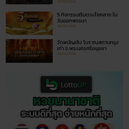
30/03/2026
5 กิจกรรเสริมดวงโชคลาภ ใน
วันออกพรรษา
28/02/2026
วัดพนัญเชิง โบราณสถานกรุง
เก่า จ.พระนครศรีอยุธยา
28/02/2026