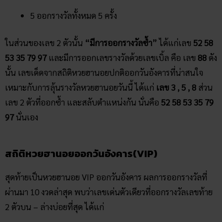
5 ออกรางวัลทั้งหมด 5 ครั้ง
ในส่วนของเลข 2 ตัวนั้น
“มีการออกรางวัลซ้ำ”
ได้แก่เลข
52 58
53 35 79 97
และมีการออกเลขรางวัลด้วยเลขเบิ้ล คือ เลข
88
ดัง
นั้น เลขเด็ดจากสถิติหวยฮานอยปกติออกวันอังคารที่น่าสนใจ
เหมาะกับการลุ้นรางวัลหวยฮานอยวันนี้ ได้แก่
เลข 3 , 5 , 8
ส่วน
เลข
2 ตัวที่ออกซ้ำ และสลับตำแหน่งกัน นั่นคือ
52 58 53 35 79
97
นั่นเอง
สถิติหวยฮานอยออกวันอังคาร(VIP)
สุดท้ายเป็นหวยฮานอย VIP ออกวันอังคาร ผลการออกรางวัลที่
ผ่านมา 10 งวดล่าสุด พบว่าเลขเด่นตัวเดียวที่ออกรางวัลเลขท้าย
2 ตัวบน – ล่างบ่อยที่สุด ได้แก่