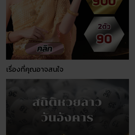
เรื่องที่คุณอาจสนใจ