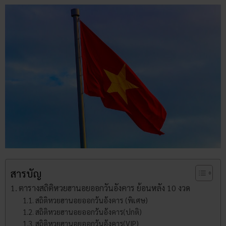
สารบัญ
ตารางสถิติหวยฮานอยออกวันอังคาร ย้อนหลัง 10 งวด
สถิติหวยฮานอยออกวันอังคาร (พิเศษ)
สถิติหวยฮานอยออกวันอังคาร(ปกติ)
สถิติหวยฮานอยออกวันอังคาร(VIP)