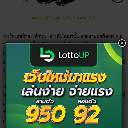
หวยออนไลน์ บาทละ 92 มีครบทุกหวย ทั้งวัน
รางวัลเลขท้าย 2 ตัวบน -ล่างที่ผ่านมานั้น หวยฮานอยอังคาร VIP
×
“มีการออกเลขซ้ำ” คือ เลข 10
ดังนั้น เลขเด็ดจากสถิติหวย
ฮานอยปกติออกวันอังคารที่น่าสนใจเหมาะกับการลุ้นรางวัลหวย
ฮานอย VIP วันนี้ ได้แก่
เลข 1 2
เลข 2 ตัว
10
และเลขเบิ้ล 44 00
22
นั่นเอง
หวยฮานอย
คืออะไร
หวยฮานอย หรือที่หลายคนรู้จักในชื่อ “หวยเวียดนาม” เป็นหวยที่
ออกรางวัลโดยรัฐบาลของเวียดนาม หวยชนิดนี้จะออกรางวัลทุก
วัน ตั้งแต่จันทร์ – อาทิตย์ หยุดแค่ในวันหยุดนักขัตฤกษ์ของ
เวียดนามเท่านั้น