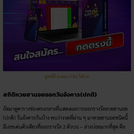
สูตรยี่กี ฮานอย TODE ใช้ง่าย
สถิติหวยฮานอยออกวันอังคาร(ปกติ)
ถัดมาดูตารางช่องตรงกลางที่แสดงผลการออกรางวัลหวยฮานอย
(ปกติ) วันอังคารกันบ้าง พบว่างวดที่ผ่าน ๆ มาหวยฮานอยชนิดนี้
มีเลขเด่นตัวเดียวที่ออกรางวัล 2 ตัวบน – ล่างบ่อยมากที่สุด คือ