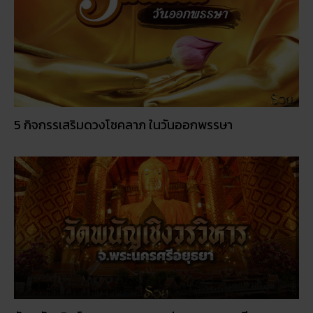
5 กิจกรรเสริมดวงโชคลาภ ในวันออกพรรษา