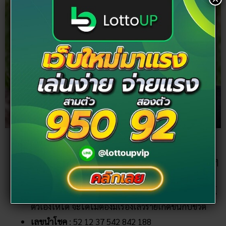
คำทำนาย
: สุดท้ายฝันว่าเสือดกัดออกเลือด แผล
เหวอะหวะ น่ากลัว ฝันลักษณะนี้ต้องระวังอุบัติเหตุเล็ก ๆ
น้อย ๆ ที่อาจจะเกิดขึ้น เพราะความประมาทของตัวเรา
เอง ดังนั้นทำการงานอะไรช่วงนี้ต้องมีสติ ควบตุมอารมณ์
ตัวเองให้ได้ จะได้ไม่ต้องมีเรื่องเลวร้ายเกิดขึ้นกับชีวิต
เลขนำโชค
: 52 12 37 542 842 188