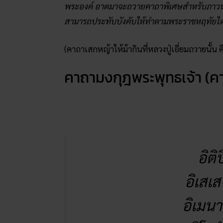
พระองค์ อาตมาจะถวายคาถาพิเศษสำหรับภาวนา
สามารถประทับบังคับให้ทำตามพระราชหฤทัยได้เ
(คาถาเสกหญ้าให้ม้ากินที่หลวงปู่เอี่ยมถวายนั้น ค
คาถามงกุฎพระพุทธเจ้า (คาถ
อิติ
อิเสเ
อิเมนา