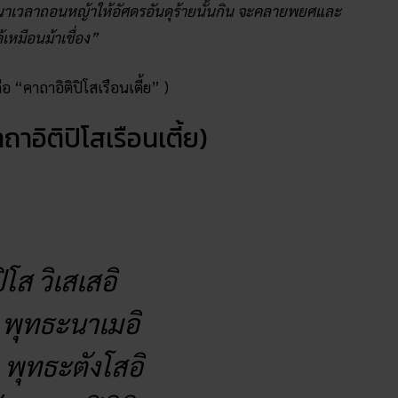
เวลาถอนหญ้าให้อัศดรอันดุร้ายนั้นกิน จะคลายพยศและ
หมือนม้าเชื่อง”
ือ “คาถาอิติปิโสเรือนเตี้ย” )
าอิติปิโสเรือนเตี้ย)
ปิโส วิเสเสอิ
ส พุทธะนาเมอิ
 พุทธะตังโสอิ