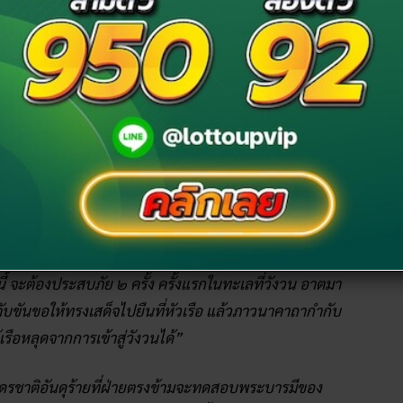
่อขอรับคำพยากรณ์ก่อนที่จะเสด็จประพาสยุโรป ครั้งที่ ๑
ริย์สมัยก่อนใช้แทนพระนามเมื่อมีพระราชดำรัสกับพระสงฆ์)
ารที่รูปจะเสด็จไปยุโรปเพื่อเจริญสัมพันธไมตรีกับราชสำนัก
และอันตรายมีอยู่รอบด้าน”
ื่อให้เกิดนิมิต หลังจากนั้นท่านได้กล่าวกับในหลวงรัชกาลที่
ี้ จะต้องประสบภัย ๒ ครั้ง ครั้งแรกในทะเลที่วังวน อาตมา
คับขันขอให้ทรงเสด็จไปยืนที่หัวเรือ แล้วภาวนาคาถากำกับ
รือหลุดจากการเข้าสู่วังวนได้”
ืออัศดรชาติอันดุร้ายที่ฝ่ายตรงข้ามจะทดสอบพระบารมีของ