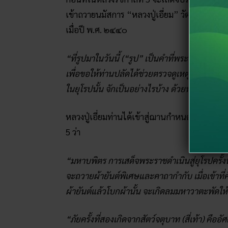
เข้าถวายนมัสการ “หลวงปู่เอี่ยม” วัดโคนอน เพื
เมื่อปี พ.ศ. ๒๔๔๐
“ที่รูปมาในวันนี้ (“รูป” เป็นคำที่พระมหากษัต
เพื่อขอให้ท่านปลัดได้ช่วยตรวจดูเหตุการณ์ว่า ก
ในยุโรปนั้น จักเป็นอย่างไรบ้าง ด้วยหนทางไกล
หลวงปู่เอี่ยมท่านได้เข้าสู่ฌานกำหนดจิตไว้มั่นเพ
5 ว่า
“มหาบพิตร การเสด็จพระราชดำเนินสู่ยุโรปครั้งน
จะถวายผ้ายันต์พิเศษและคาถากำกับ เมื่อเข้าที่
ผ้ายันต์แล้วโบกผ้านั้น จะเกิดลมมหาวาตะพัดให้เ
“ภัยครั้งที่สองเกิดจากสัตว์จตุบาท (สี่เท้า) ค