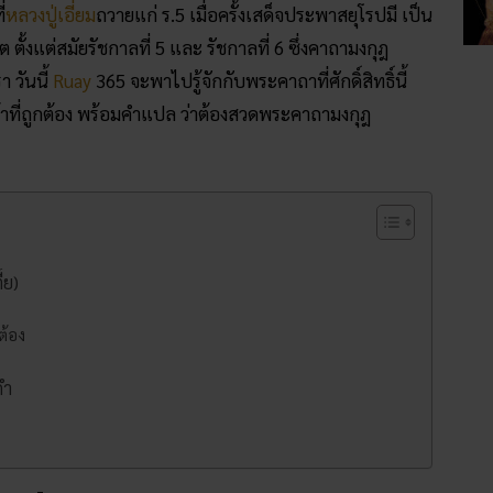
่
หลวงปู่เอี่ยม
ถวายแก่ ร.5 เมื่อครั้งเสด็จประพาสยุโรปมี เป็น
 ตั้งแต่สมัยรัชกาลที่ 5 และ รัชกาลที่ 6 ซึ่งคาถามงกุฎ
า วันนี้
Ruay
365 จะพาไปรู้จักกับพระคาถาที่ศักดิ์สิทธิ์นี้
ที่ถูกต้อง พร้อมคำแปล ว่าต้องสวดพระคาถามงกุฎ
้ย)
ต้อง
ํา