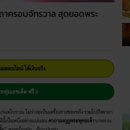
าถาครอบจักรวาล สุดยอดพระ
ยออนไลน์ ได้เงินจริง
ากลุ่มเลขเด็ด ฟรี !!
มาแต่โบราณ ไม่ว่าจะเป็นเครื่องรางของขลัง รวมไปถึงคาถา
งมีนี้เป็นหนึ่งอย่างแน่นอน
คาถามงกุฎพระพุทธเจ้า
บางท่าน
เตี้ย” คงจะร้องอ๋อ….กันแน่นอน