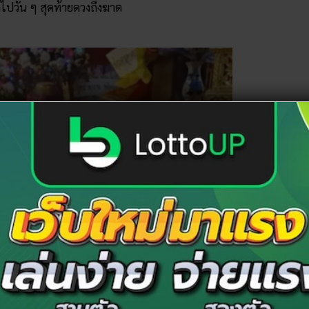
าไปวัน ๆ สุดท้ายดวงถึงฆาต
 รถชนเสียชีวิต