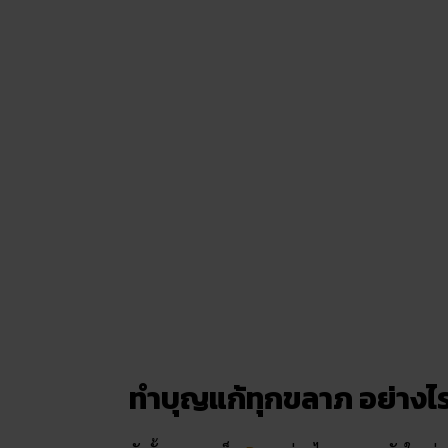
ทำบุญแก้ทุกขลาภ อย่างไร
ดังนั้นคอหวยเว็บ
Ruay
ท่านไหนถูกรางวัลใหญ่มา
กับเราและคนในครอบครัว โดยแนะนำให้ทำบุญอย่าง
ทำบุญตักบาตร อุทิศส่วนกุศลใก้กับเจ้
ทำ ไม่ว่าจะเป็นรางวัลเล็กหรือใหญ่ เพื่อ
อาฆาตแค้นต่อกัน อันจะทำให้ชีวิตเรานั้