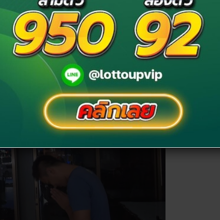
นิธิพัทธ์ ฟักขาว” ชาวอุดรธานี พ่อแม่ของคุณคนนี้ประกอบ
พฤศจิกายน 2555 จำนวน 8 ใบได้เงินมา 48 ล้านบาท แต่ใช้
ู่ ถือว่าเป็นการสูญเสียครั้งยิ่งใหญ่มากกับครอบนครัวนี้