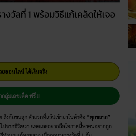
วัลที่ 1 พร้อมวิธีแก้เคล็ดให้เจอ
ยออนไลน์ ได้เงินจริง
ากลุ่มเลขเด็ด ฟรี !!
ิต ถึงกับขนลุก คำแรกที่แว๊ปเข้ามาในหัวคือ “
ทุกขลาภ
”
 ๆ ไปจากชีวิตเรา แอดเลยอยากถือโอกาสนี้พาคนอยากถูก
ีทำบุญแก้ทุกขลาภ เมื่อถูกหวยรางวัลที่ 1 กัน