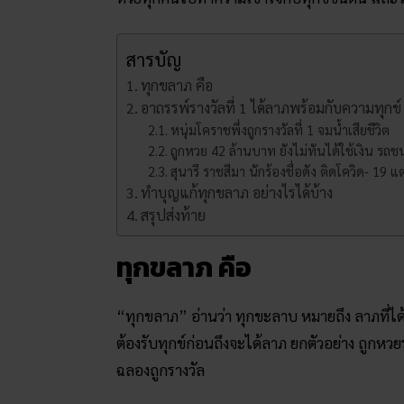
สารบัญ
ทุกขลาภ คือ
อาถรรพ์รางวัลที่ 1 ได้ลาภพร้อมกับความทุกข์
หนุ่มโคราชพึ่งถูกรางวัลที่ 1 จมน้ำเสียชีวิต
ถูกหวย 42 ล้านบาท ยังไม่ทันได้ใช้เงิน รถชน
สุนารี ราชสีมา นักร้องชื่อดัง ติดโควิด- 19 
ทำบุญแก้ทุกขลาภ อย่างไรได้บ้าง
สรุปส่งท้าย
ทุกขลาภ คือ
“ทุกขลาภ” อ่านว่า ทุกขะลาบ หมายถึง ลาภที่ได
ต้องรับทุกข์ก่อนถึงจะได้ลาภ ยกตัวอย่าง ถูกหวยร
ฉลองถูกรางวัล