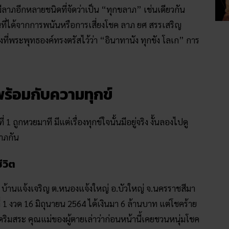
มีลาภอีกหลายชนิดที่จัดว่าเป็น “ทุกขลาภ” เช่นเดียวกัน
งินที่ได้จากการพนันหรือการเสี่ยงโชค ลาภ ยศ สรรเสริญ
ดังที่พระพุทธองค์ทรงตรัสไว้ว่า “อินาทานัง ทุกขัง โลเก” การ
ภพร้อมกับความทุกข์
1 ถูกหวยมาที มีแต่เรื่องทุกข์ใจนั้นมีอยู่จริง งั้นลองไปดู
ลาภกัน
ีวิต
ู่ 4 บ้านแจ้งเจริญ ต.หนองแจ้งใหญ่ อ.บัวใหญ่ จ.นครราชสีมา
ที่ 1 งวด 16 มิถุนายน 2564 ได้เงินมา 6 ล้านบาท แต่โชคร้าย
ริมสระ คุณแม่ของผู้ตายเล่าว่าก่อนหน้านี้เคยชวนหนุ่มโชค