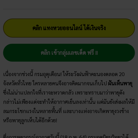
คลิก แทงหวยออนไลน์ ได้เงินจริง
คลิก เข้ากลุ่มเลขเด็ด ฟรี !!
เนื่องจากช่วงนี้ กรมอุตุเตือน! ให้ระวังฝนฟ้าคะนองตลอด 20
จังหวัดทั่วไทย ใครหลายคนจึงอาจคิดมากจนเก็บไป
ฝันเห็นพายุ
ซึ่งไม่น่าแปลกใจที่เราจะหวาดกลัว เพราะทราบมาว่าพายุดัง
กล่าวไม่เพียงแต่จะทำให้อากาศเย็นลงเท่านั้น แต่มันยังส่งผลให้มี
ลมกระโชกแรงในหลายพื้นที่ และบางแห่งอาจเกิดพายุงวงช้าง
หรือพายุลูกเห็บได้อีกด้วย!
ซึ่งการพยากรณ์อากาศวันนี้ (18 ก.พ. 64) กรมอุตุนิยมวิทยาได้