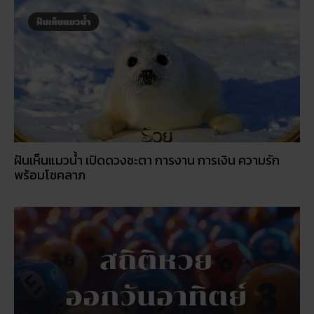
ฝันเห็นแมวน้ำ เปิดดวงชะตา การงาน การเงิน ความรัก
พร้อมโชคลาภ
สถิติหวยออกวันอาทิตย์ ตรวจหวยทุกงวด ค้นหาเลขเด็ด
ประจำวัน