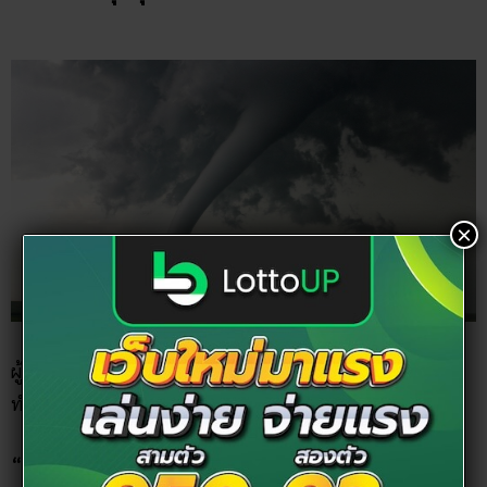
ผู้ใดที่เคย ฝันเห็นพายุงวงช้าง หรือ ฝันเห็นพายุไกล ๆ ช่วงนี้
ทำนายได้ว่า…
×
“จะได้โชคลาภจากที่ทำงาน การทำงานถือว่าอยู่ในช่วงรุ่งเรือง
สดใส อยู่ในช่วงโอกาสทองมีโอกาสลงทุนสามารถทำได้ นอกจาก
นั้นยังสามารถเสี่ยงโชคได้ที่เว็บ
tode69
อีกด้วย เพราะดวงด้าน
การเสี่ยงโชคกำลังขึ้น จะได้ลาภจากทางไกล”
เลขเด็ด ฝันเห็นพายุหมุนงวงช้าง : 0 3 6 7 32 36 60 00 85 632
ฝันเห็นพายุ หลายลูก