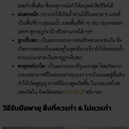
เมฆกับพื้นดิน ซึ่งเหตุการณ์ทำให้มนุษย์เสียชีวิตได้
ฝนตกหนัก :
อาจก่อให้เกิดน้ำท่วมได้ในหลาย ๆ แห่งที่
เป็นพื้นที่ราบลุ่มแม่น้ำ และพื้นที่ต่ำ ๆ เช่น กรุงเทพมหา
นครฯ สุราษฎร์ธานี หรือทางภาคใต้ ฯลฯ
ลูกเห็บตก :
เป็นผลกระทบจากฝนฟ้าคะนองเช่นกัน ซึ่ง
เกิดจากละอองในเมฆอยู่ในจุดเยือกแข็ง ทำให้ละอองน้ำ
ควบแน่นกลายเป็นพายุลูกเห็บตก
พายุทอร์นาโด :
เป็นผลกระทบที่รุนแรงสุด โดยเกิดจาก
กระแสอากาศที่ไหลลงอย่างรุนแรง จากก้อนเมฆสู่พื้นดิน
ทำให้เกิดสูญญากาศที่มีแรงดูดเกิดขึ้น ในประเทศไทย
เคยเกิดใน จังหวัดสงขลา
ปราจีนบุรี
ตรัง ฯลฯ
วิธีรับมือพายุ สิ่งที่ควรทำ & ไม่ควรทำ