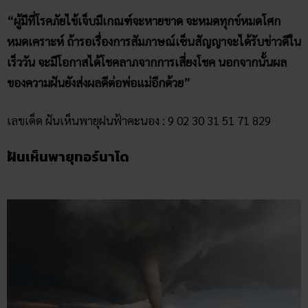
ฝันเห็นพายุทอร์นาโด
ถ้าเกิดฝันเห็นพายุทอร์นาโด หรือ ฝันเจอพายุทอร์นาโดแต่หลบ
พ้น สามารถทำนายได้ว่า…