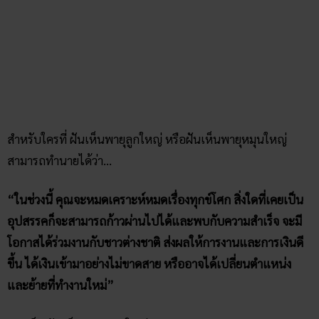
สำหรับใครที่ ฝันเห็นพายุลูกใหญ่ หรือฝันเห็นพายุหมุนใหญ่
สามารถทำนายได้ว่า…
“ในช่วงนี้ คุณจะหมดเคราะห์หมดเรื่องทุกข์โศก สิ่งใดที่เคยเป็น
อุปสรรคก็จะสามารถก้าวผ่านไปได้และพบกับความสำเร็จ จะมี
โอกาสได้ร่วมงานกับชาวต่างชาติ ส่งผลให้การงานและการเงินดี
ขึ้น ได้เงินเข้ามาอย่างไม่ขาดสาย หรืออาจได้เปลี่ยนตำแหน่ง
และย้ายที่ทำงานใหม่”
เลขเด็ด ฝันเห็นพายุหมุนใหญ่ : 3 4 7 9 46 63 14
ฝันเห็นพายุฝนฟ้าคะนอง