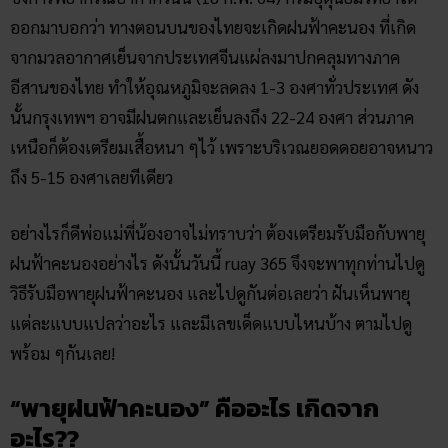
ออกมาบอกว่า ทางตอนบนของไทยจะเกิดฝนฟ้าคะนอง ที่เกิด
จากมวลอากาศเย็นจากประเทศจีนแผ่ลงมาปกคลุมทางภาค
อีสานของไทย ทำให้อุณหภูมิจะลดลง 1-3 องศาทั่วประเทศ ดัง
นั้นกรุงเทพฯ อาจมีฝนตกและเย็นลงถึง 22-24 องศา ส่วนภาค
เหนือก็ต้องเตรียมเสื้อหนา ๆไว้ เพราะบริเวณยอดดอยอาจหนาว
ถึง 5-15 องศาเลยทีเดียว
อย่างไรก็ดีพ่อแม่พี่น้องอาจไม่ทราบว่า ต้องเตรียมรับมือกับพายุ
ฝนฟ้าคะนองอย่างไร ดังนั้นวันนี้ ruay 365 จึงจะพาทุกท่านไปดู
วิธีรับมือพายุฝนฟ้าคะนอง และไปดูกันต่อเลยว่า ฝันเห็นพายุ
แต่ละแบบแปลว่าอะไร และมีเลขเด็ดแบบไหนบ้าง ตามไปดู
พร้อม ๆกันเลย!
“พายุฝนฟ้าคะนอง” คืออะไร เกิดจาก
อะไร??