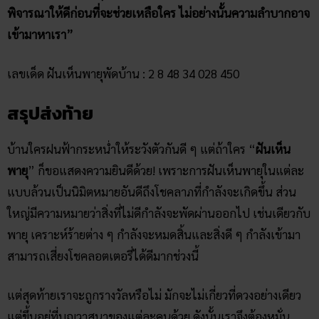
บ้านใครฝนฟ้ากระหน่ำให้ระวังตัวกันดี ๆ แต่ถ้าใคร “
ฝันเห็น
พายุ
” ก็ขอแสดงความยินดีด้วย! เพราะการฝันเห็นพายุในแต่ละ
แบบล้วนเป็นนิมิตหมายอันดีถึงโชคลาภที่กำลังจะเกิดขึ้น ส่วน
ใหญ่มีความหมายว่าสิ่งที่ไม่ดีกำลังจะพัดผ่านออกไป เช่นเดียวกับ
พายุ เคราะห์ร้ายต่าง ๆ กำลังจะหมดสิ้นและสิ่งดี ๆ กำลังเข้ามา
สามารถเสี่ยงโชคลอตเตอรี่ได้ดีมากช่วงนี้
แต่สุดท้ายเราจะถูกรางวัลหรือไม่ มักจะไม่เกี่ยวที่ดวงอย่างเดียว
แต่ขึ้นอยู่ที่บุญวาสนาของแต่ละคนด้วย ดังนั้นเราจึงต้องหมั่น
ทำบุญ เข้าวัด ถวายสังฆทาน และปล่อยปลา ผลบุญเหล่านี้จะ
ช่วยหนุนนำให้วิบากกรรมของเราลดน้อยลง และจะทำให้มีโชค
ลาภเข้ามามากยิ่งขึ้น สามารถติดตามวิธีทำบุญต่าง ๆ ได้ที่เว็บ
ruay
365 ของเราเลย!
บทความที่เกี่ยวข้อง