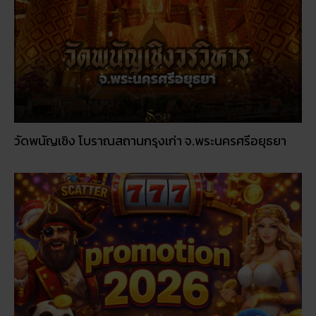
วัดพนัญเชิง โบราณสถานกรุงเก่า จ.พระนครศรีอยุธยา
โปรโมชั่นรายเดือน: อะไรคุ้มค่าในปี 2026
© 2026
RUAY
|
slot game