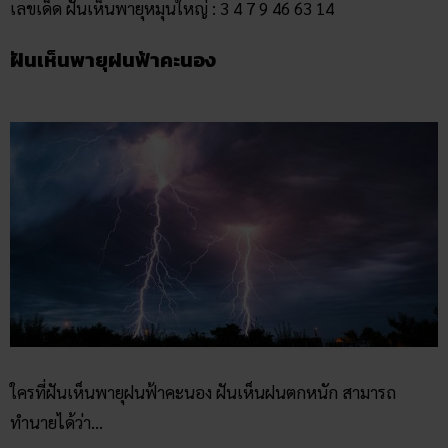
ใครที่ฝันเห็นพายุฝนฟ้าคะนอง ฝันเห็นฝนตกหนัก สามารถ
ทำนายได้ว่า…
“ผู้มีที่โรคภัยไข้เจ็บมีเกณฑ์จะหายขาด จะหมดทุกข์หมดโศก
หมดเคราะห์ ถ้ารอเรื่องการสัมภาษณ์เซ็นสัญญาจะได้รับข่าวดีใน
เร็ววัน จะมีโอกาสได้โชคลาภจากการเสี่ยงโชค นอกจากนั้นผล
ของความฝันยังส่งผลดีต่อพ่อแม่อีกด้วย”
เลขเด็ด ฝันเห็นพายุฝนฟ้าคะนอง : 9 02 30 31 51 71 829