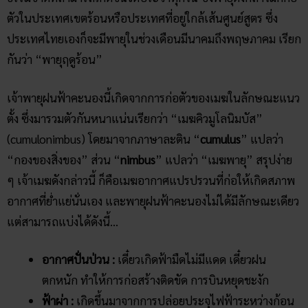
ตัวในประเทศเขตร้อนหรือประเทศที่อยู่ใกล้เส้นศูนย์สูตร ซึ่ง
ประเทศไทยเองก็จะมีพายุในช่วงเดือนมีนาคมถึงพฤษภาคม เรียก
กันว่า “พายุฤดูร้อน”
เจ้าพายุฝนฟ้าคะนองนี้เกิดจากการก่อตัวของเมฆในลักษณะแนว
ตั้ง ซึ่งมารวมตัวกันหนาแน่นเรียกว่า “เมฆคิวมูโลนิมบัส”
(cumulonimbus) โดยมาจากภาษาละติน “
cumulus
” แปลว่า
“กองของสิ่งของ” ส่วน “
nimbus
” แปลว่า “เมฆพายุ” สรุปง่าย
ๆ เจ้าเมฆดังกล่าวนี้ ก็คือเมฆอากาศแปรปรวนที่ก่อให้เกิดสภาพ
อากาศที่ย่ำแย่นั่นเอง และพายุฝนฟ้าคะนองไม่ได้มีลักษณะเดียว
แต่สามารถแบ่งได้ดังนี้…
อากาศปั่นป่วน :
เดี๋ยวเกิดฟ้ามืดไม่มีแดด เดี๋ยวฝน
ตกหนัก ทำให้การก่อสร้างติดขัด การบินหยุดชะงัก
ฟ้าผ่า :
เกิดขึ้นมาจากการปล่อยประจุไฟฟ้าระหว่างก้อน