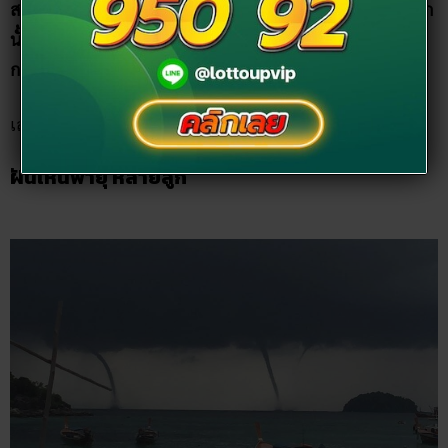
ถ้าใครฝันเห็นพายุหลายลูก หรือ ฝันเห็นกลุ่มพายุลูกใหญ่ ช่วงนี้
ทำนายได้ว่า…
“มีเกณฑ์จะได้ลาภ ได้เงินทองจากญาติผู้ใหญ่ หรืออาจจะได้รับ