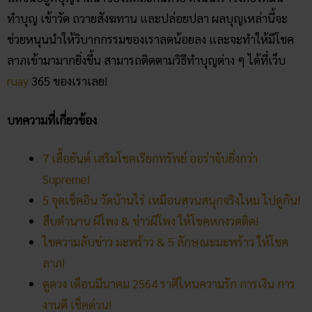
7 เสื้อยันต์ เสริมโชคเรียกทรัพย์ ออร่าจับยิ่งกว่า
Supreme!
5 จุดเช็คอิน วัดบ้านไร่ เหมือนสวนสนุกจริงไหม ไปดูกัน!
สืบตำนาน ผีโพง & ข่าวผีโพง ให้โชคหกงวดติด!
ไขความลับข่าว มะพร้าว & 5 ลักษณะมะพร้าว ให้โชค
ลาภ!
ดูดวง เดือนมีนาคม 2564 ราศีไหนความรัก การเงิน การ
งานดี เช็คด่วน!
คลิก แทงหวยออนไลน์ ได้เงินจริง
คลิก เข้ากลุ่มเลขเด็ด ฟรี !!