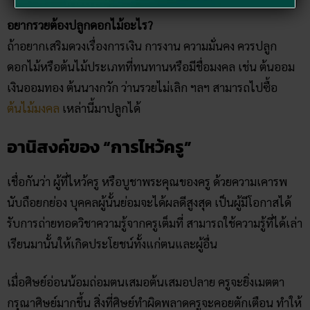
อยากรวยต้องปลูกดอกไม้อะไร?
ถ้าอยากเสริมดวงเรื่องการเงิน การงาน ความมั่นคง ควรปลูก
ดอกไม้หรือต้นไม้ประเภทที่ทนทานหรือมีชื่อมงคล เช่น ต้นออม
เงินออมทอง ต้นนางกวัก ว่านรวยไม่เลิก ฯลฯ สามารถไปซื้อ
ต้นไม้มงคล
เหล่านี้มาปลูกได้
อานิสงค์ของ “การไหว้ครู”
เชื่อกันว่า ผู้ที่ไหว้ครู หรือบูชาพระคุณของครู ด้วยความเคารพ
นับถือยกย่อง บุคคลผู้นั้นย่อมจะได้ผลดีสูงสุด เป็นผู้มีโอกาสได้
รับการถ่ายทอดวิชาความรู้จากครูเต็มที่ สามารถใช้ความรู้ที่ได้เล่า
เรียนมานั้นให้เกิดประโยชน์ทั้งแก่ตนและผู้อื่น
เมื่อศิษย์อ่อนน้อมถ่อมตนเสมอต้นเสมอปลาย ครูจะยิ่งเมตตา
กรุณาศิษย์มากขึ้น สิ่งที่ศิษย์ทำผิดพลาดครูจะคอยตักเตือน ทำให้