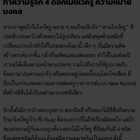
ทำความรู้จัก 4 ดอกไม้ไหว้ครู ความหมาย
มงคล
หากเราพูดถึงวันไหว้ครู หลาย ๆ คนก็จะนึกถึง “พานไหว้ครู” ที่
ประดับประดาไปด้วยดอกไม้ธูปเทียน แต่ด้วยยุคด้วยสมัยที่
เปลี่ยนแปลงไปทำให้ในระยะหลังมานี้ เด็ก ๆ เริ่มมีความคิด
สร้างสรรค์มากขึ้น กล้าที่จะคิดและแสดงออก ทำให้ในแต่ละปี
เราจะได้เห็นพานหน้าตาแปลกๆ รวมไปถึงการใช้รูปภาพกับ
ข้อความ ปนความน่ารัก หรือตลกอยู่บ่อยครั้งบนโลกโซเชียล ที่
ถือเป็นการแสดงความเคารพต่อครูบาอาจารย์แบบ New Normal
ที่สร้างสีสันได้เป็นอย่างมากเลยทีเดียว
อีกทั้งยังมีการนำ ดอกกุหลาบ ดอกลิลลี่ หรือดอกไม้ที่สื่อถึงความ
รักมาไหว้ครูบ้าง ซึ่ง Ruay ต้องบอกว่าก็ไม่ใช่เรื่องผิดอะไร แต่ถ้า
จะเอาความรู้กันแบบถูกต้อง ดอกไม้ไหว้ครู ที่นิยมกันมี 4 ชนิด
ซึ่งแต่ละชนิดก็ล้วนแล้วแต่มีความหมายอันเป็นมงคล ดังนี้