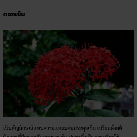
ดอกเข็ม
เป็นสัญลักษณ์แทนความแหลมคมประดุจเข็ม เปรียบดั่งสติ