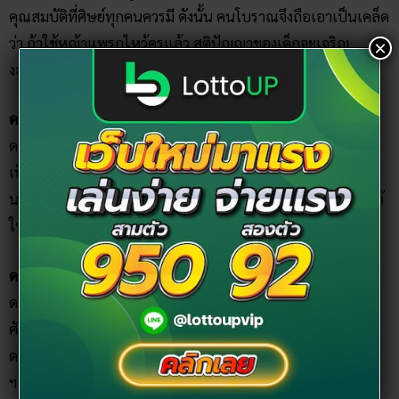
คุณสมบัติที่ศิษย์ทุกคนควรมี ดังนั้น คนโบราณจึงถือเอาเป็นเคล็ด
ว่า ถ้าใช้หญ้าแพรกไหว้ครูแล้ว สติปัญญาของเด็กจะเจริญ
×
งอกงามและมีความเพียรอดทนเหมือนหญ้าแพรกนั่นเอง
ดอกไม้มงคลมีอะไรบ้าง?
ดอกไม้ที่คนไทยนิยมปลูกในบ้าน หรือนำไปไหว้พระเพื่อความ
เป็นสิริมงคลได้แก่ ดอกบัว กุหลาบ กล้วยไม้ ดาวเรือง ฯลฯ
นอกจากนั้นก็ยังมี
ดอกไม้ไหว้พระ
อีกหลายชนิด ใครที่อยากไหว้
ให้ถูกต้องควรรู้ก่อนซื้อดอกไม้มาไหว้พระ
ดอกไม้อัปมงคล คือ
ดอกไม้ที่ไม่นิยมปลูกในบ้าน หรือไม่นำไปไหว้พระหรือไหว้สิ่ง
ศักดิ์สิทธิ์ต่าง ๆ เนื่องจากดอกไม้เหล่านี้เป็น
ดอกไม้มีพิษ
เช่น
ดอกหน้าวัว ดอกชวนชม ดอกเบญจมาศ ดอกเพชฌฆาตสีทอง
ฯลฯ