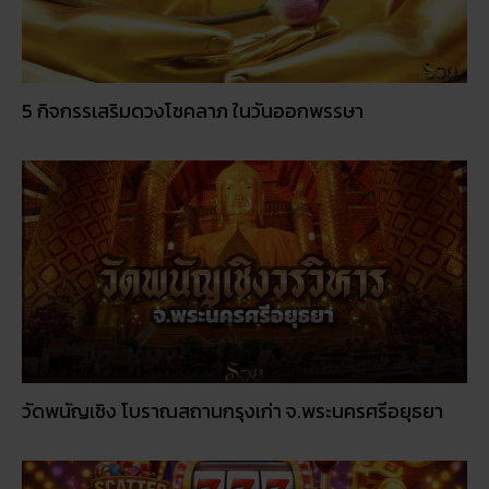
5 กิจกรรเสริมดวงโชคลาภ ในวันออกพรรษา
วัดพนัญเชิง โบราณสถานกรุงเก่า จ.พระนครศรีอยุธยา