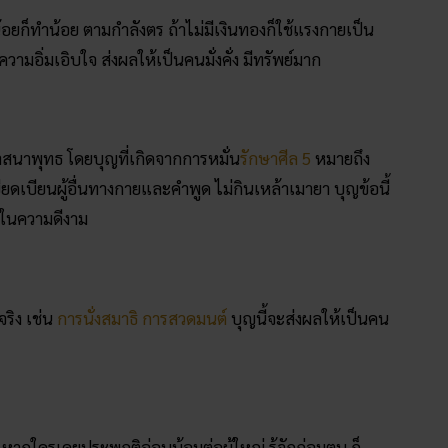
้อยก็ทำน้อย ตามกำลังตร ถ้าไม่มีเงินทองก็ใช้แรงกายเป็น
ามอิ่มเอิบใจ ส่งผลให้เป็นคนมั่งคั่ง มีทรัพย์มาก
อศาสนาพุทธ โดยบุญที่เกิดจากการหมั่น
รักษาศีล 5
หมายถึง
ดเบียนผู้อื่นทางกายและคำพูด ไม่กินเหล้าเมายา บุญข้อนี้
ู่ในความดีงาม
จริง เช่น
การนั่งสมาธิ
การสวดมนต์
บุญนี้จะส่งผลให้เป็นคน
ธิ์ใจ หากใครเคยประพฤติอ่อนน้อมต่อผู้ใหญ่ รู้จักถ่อมตน ก็