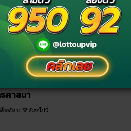
วร สมเด็จพระสังฆราช สกลมหาสังฆปริณายก
ญ​แบบไหน​ ได้บุญ​อะไร
ันหลากหลายวิธีด้วยกัน ขึ้นอยู่กับว่าตัวเรานั้นสะดวกแบบ
รงแบ่งออกเป็น 2 ลักษณะ คือ การทำบุญตามหลักพระพุทธ
ทธศาสนา
กัน 10 วิธี ดังต่อไปนี้