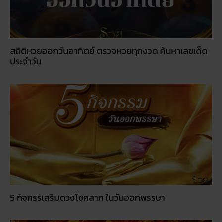
สถิติหวยออกวันอาทิตย์ ตรวจหวยทุกงวด ค้นหาเลขเด็ด
ประจำวัน
5 กิจกรรเสริมดวงโชคลาภ ในวันออกพรรษา