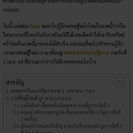
หวังสักวันรางวัลใหญ่จากสลากกินแบ่งรัฐบาลต้องเป็นของเรา
แน่นอน
วันนี้ แอดมิน
Ruay
จะพาไปรู้จักเศรษฐีหน้าใหม่ในงวดนี้ว่าเป็น
ใครมาจากที่ไหนกันบ้าง พร้อมวิธีได้เลขเด็ดทำให้เขารับทรัพย์
คว้าโชคในงวดนี้มาครองได้สำเร็จ แต่ก่อนที่จะไปทำความรู้จัก
บรรดาเศรษฐีใหม่ เรามาย้อนดู
ผลสลากกินแบ่งรัฐบาล
งวดวันที่
1 เม.ย. 64 ที่ผ่านมาว่ารางวัลมีเลขออกอะไรบ้าง
สารบัญ
ผลสลากกินแบ่งรัฐบาลงวด 1 เมษายน 2564
รายชื่อผู้โชคดี ถูก หวย1/04/64
แม่ค้าส้มตำ ซื้อเลขวันเกิดลูกชาย ดวงดีถูกรางวัลที่ 1
หนุ่มดวงดีจากเพชรบูรณ์ เลือกลอตเตอรี่มั่ว ๆ ก็ถูกรางวัลที่
1 ซะงั้น!!
ผู้ใหญ่บ้านหนองบัวลำภู มาลงบันทึกแทนเมีย ถูกรางวัลที่ 1
รับไป 6 ล้านบาท