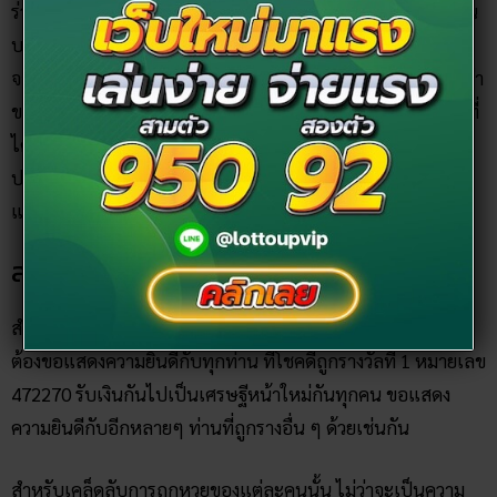
ร่วมงานบวชของน้องชายที่ วัดน้ำคอกเก่า อ.เมืองระยอง หลังงาน
บวชเสร็จสิ้น ได้ออกมาเจอชายขายลอตเตอรี่ขี่มอเตอร์ไซค์มา
จอด ถือแผงลอตเตอรี่มาขาย จึงได้ซื้อไว้ 1 ใบ พร้อมกับภาวนาว่า
ขอให้ถูกรางวัลที่ จะนำเงินไปปลูกบ้านให้พ่อแม่ แล้วก็จริงตามที่
ได้ขอ เมื่อผลรางวัลสลากกินแบ่งประกาศผลรางวัลที่ 1 ออกมา
ปรากฎว่าถูกรางวัลที่ 1 จริง ดีใจมาก ส่วนหนึ่งจะแบ่งไปทำบุญ
และเก็บไว้ใช้ยามจำป็นต่อไป
สรุป
สำหรับเศรษฐีใหม่ที่รับโชค
คนถูกหวย 01/04/64
ทาง Ruay ก็
ต้องขอแสดงความยินดีกับทุกท่าน ที่โชคดีถูกรางวัลที่ 1 หมายเลข
472270 รับเงินกันไปเป็นเศรษฐีหน้าใหม่กันทุกคน ขอแสดง
ความยินดีกับอีกหลายๆ ท่านที่ถูกรางอื่น ๆ ด้วยเช่นกัน
สำหรับเคล็ดลับการถูกหวยของแต่ละคนนั้น ไม่ว่าจะเป็นความ