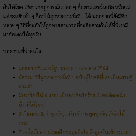
ฝันให้โชค เกิดปรากฎการณ์แปลก ๆ ซื้อตามเลขวันเกิด หรือแม่
แต่จะหยิบมั่ว ๆ ก็พาให้ถูกหวยรางวัลที่ 1 ได้ นอกจากนี้ยังมีอีก
หลาย ๆ วิธีที่จะทำให้ถูกหวยสามารถที่จะติดตามกันได้ที่นี่เรามี
มาอัพเดทให้ทุกวัน
บทความที่น่าสนใจ
ผลสลากกินแบ่งรัฐบาล งวด 1 เมษายน 2564
มัดรวม! วิธีถูกหวยรางวัลที่ 1 ฉบับผู้โชคดีที่เคยเป็นเศรษฐี
มาแล้ว
ฝันว่าร้องไห้ 8 แบบ เป็นลางดีหรือร้าย มีเลขเด็ดอะไร
บ้างที่ให้โชค!
9 คำมงคล & คำพูดดึงดูดเงิน ที่ควรพูดทุกวัน สั่งจิตให้
รวย!
7 เคล็ดลับความโชคดี กระตุ้นจิตใจ ดึงดูดเงินเข้ากระเป๋า