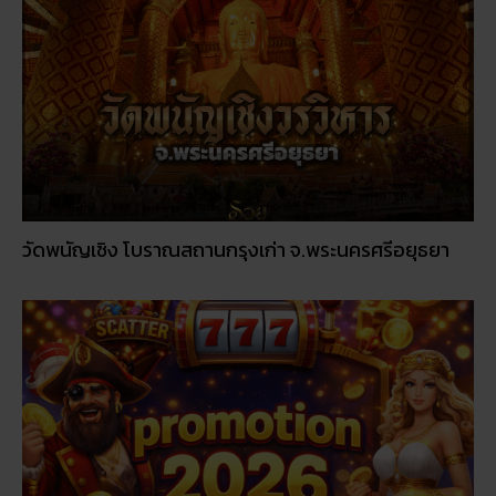
วัดพนัญเชิง โบราณสถานกรุงเก่า จ.พระนครศรีอยุธยา