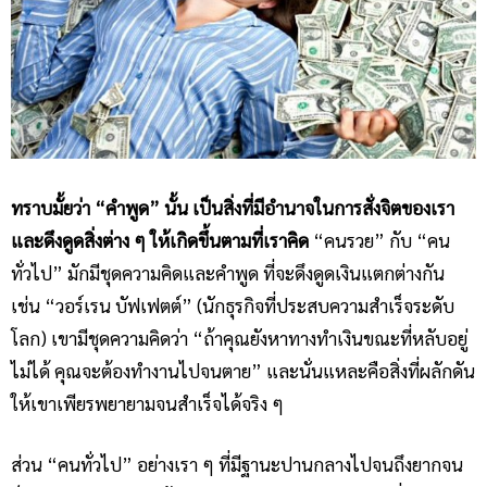
ทราบมั้ยว่า “คำพูด” นั้น เป็นสิ่งที่มีอำนาจในการสั่งจิตของเรา
และดึงดูดสิ่งต่าง ๆ ให้เกิดขึ้นตามที่เราคิด
“คนรวย” กับ “คน
ทั่วไป” มักมีชุดความคิดและคำพูด ที่จะดึงดูดเงินแตกต่างกัน
เช่น “วอร์เรน บัฟเฟตต์” (นักธุรกิจที่ประสบความสำเร็จระดับ
โลก) เขามีชุดความคิดว่า “ถ้าคุณยังหาทางทำเงินขณะที่หลับอยู่
ไม่ได้ คุณจะต้องทำงานไปจนตาย” และนั่นแหละคือสิ่งที่ผลักดัน
ให้เขาเพียรพยายามจนสำเร็จได้จริง ๆ
ส่วน “คนทั่วไป” อย่างเรา ๆ ที่มีฐานะปานกลางไปจนถึงยากจน