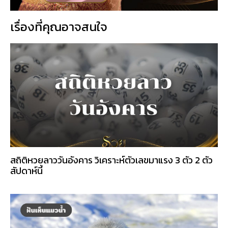
เรื่องที่คุณอาจสนใจ
สถิติหวยลาววันอังคาร วิเคราะห์ตัวเลขมาแรง 3 ตัว 2 ตัว
สัปดาห์นี้