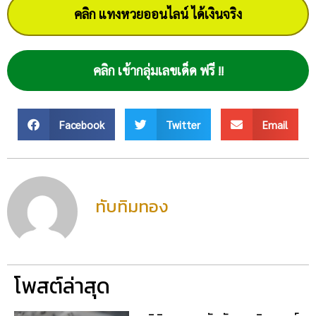
คลิก แทงหวยออนไลน์ ได้เงินจริง
คลิก เข้ากลุ่มเลขเด็ด ฟรี !!
Facebook
Twitter
Email
ทับทิมทอง
โพสต์ล่าสุด