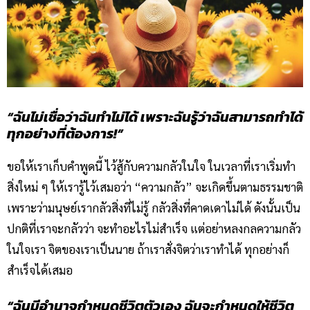
“ฉันไม่เชื่อว่าฉันทำไม่ได้ เพราะฉันรู้ว่าฉันสามารถทำได้
ทุกอย่างที่ต้องการ!”
ขอให้เราเก็บคำพูดนี้ ไว้สู้กับความกลัวในใจ ในเวลาที่เราเริ่มทำ
สิ่งใหม่ ๆ ให้เรารู้ไว้เสมอว่า “ความกลัว” จะเกิดขึ้นตามธรรมชาติ
เพราะว่ามนุษย์เรากลัวสิ่งที่ไม่รู้ กลัวสิ่งที่คาดเดาไม่ได้ ดังนั้นเป็น
ปกติที่เราจะกลัวว่า จะทำอะไรไม่สำเร็จ แต่อย่าหลงกลความกลัว
ในใจเรา จิตของเราเป็นนาย ถ้าเราสั่งจิตว่าเราทำได้ ทุกอย่างก็
สำเร็จได้เสมอ
“ฉันมีอำนาจกำหนดชีวิตตัวเอง ฉันจะกำหนดให้ชีวิต