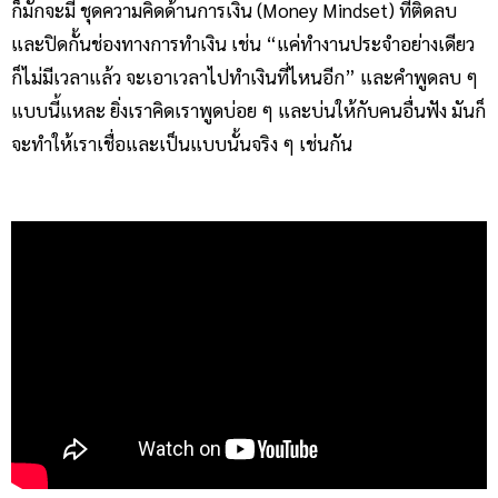
ก็มักจะมี ชุดความคิดด้านการเงิน (Money Mindset) ที่ติดลบ
และปิดกั้นช่องทางการทำเงิน เช่น “แค่ทำงานประจำอย่างเดียว
ก็ไม่มีเวลาแล้ว จะเอาเวลาไปทำเงินที่ไหนอีก” และคำพูดลบ ๆ
แบบนี้แหละ ยิ่งเราคิดเราพูดบ่อย ๆ และบ่นให้กับคนอื่นฟัง มันก็
จะทำให้เราเชื่อและเป็นแบบนั้นจริง ๆ เช่นกัน