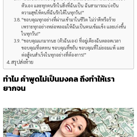
ตัวเอง และทุกคนรักในสิ่งที่ฉันเป็น ฉันสามารถแบ่งปัน
ความสุขให้คนที่ฉันรักได้ในทุกวัน!”
“ขอบคุณทุกอย่างที่ผ่านเข้ามาในชีวิต ไม่ว่าดีหรือร้าย
เพราะทุกอย่างหล่อหลอมให้ฉันเป็นคนเข้มแข็ง และเก่งขึ้น
ในทุกวัน!”
“ขอบคุณแกมากนะ (ตัวฉันเอง) ที่อยู่เคียงฉันตลอดเวลา
ขอบคุณที่อดทน ขอบคุณที่ขยัน ขอบคุณที่ไม่ยอมแพ้ และ
ต่อสู้จนสำเร็จในทุกอย่างที่ต้องการ!”
สรุปส่งท้าย
ทำไม คำพูดไม่เป็นมงคล ถึงทำให้เรา
ยากจน