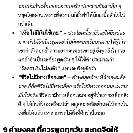
ชอบบ่นกับเพื่อนและครอบครัว ปนความอิจฉาเล็ก ๆ
หยุดโดยด่วนเพราะยิ่งเราบ่นก็ยิ่งทำให้น้อยเนื้อต่ำใจไป
กว่าเดิม
“เห้อ ไม่มีเงินใช้เลย!”
–
ประโยคนี้เรามักจะได้ยินบ่อย
มาก ถ้าได้ยินใครพูดอย่าไปคิดตามหรือบ่นตาม
ให้รู้ไว้ว่า
เขากำลังตอกย้ำความยากจนของเขาอยู่ ยิ่งพูดยิ่งไม่รวย
แต่ถ้าจำเป็นจะต้องพูดจริง ๆ ให้ใช้คำประมาณว่า
“จัดสรรเงินไม่ลงตัว” แทนจะฟังดูดีกว่า
“ชีวิตไม่มีทางเลือกเลย” –
คำพูดสุดท้าย ที่ห้ามพูดเด็ด
ขาด ก็คือชีวิตไม่มีทางเลือก หรือไม่มีทางออกเลย เพราะ
มันไม่จริง!
ชีวิตเรามีทางเลือกเสมอ อยู่ที่ว่าเราจะเลือกสิ่ง
ดี ๆ ให้กับตัวเองหรือเปล่า หยุดสะกดจิตตัวเองให้ตกเป็น
เหยื่อได้แล้ว เราสามารถได้สิ่งที่ดีกว่านี้เสมอ
9 คำมงคล ที่ควรพูดทุกวัน สะกดจิตให้