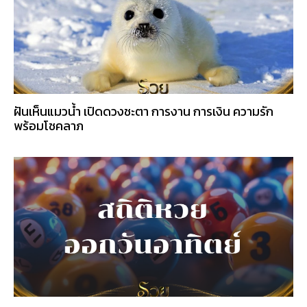
ฝันเห็นแมวน้ำ เปิดดวงชะตา การงาน การเงิน ความรัก
พร้อมโชคลาภ