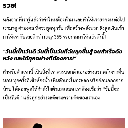
รวย
!
หลังจากที่เรารู้แล้วว่าคำไหนต้องห้าม และทำให้เรายากจน ต่อไป
เรามาดู คำมงคล ที่ควรพูดทุกวัน เพื่อสร้างพลังบวก ดึงดูดเงินเข้า
มาให้เรากันเลยดีกว่า ruay 365 รวบรวมมาให้แล้วดังนี้!
“วันนี้เป็นวันดี วันนี้เป็นวันที่ฉันลุกขึ้นสู้ จนสำเร็จดัง
หวัง และได้ทุกอย่างที่ต้องการ!”
สำหรับคำแรกนี้ เป็นสิ่งที่เราควรบอกตัวเองอย่างแรกหลังจากตื่น
นอน ทุกครั้งที่เข้าห้องน้ำ เห็นตัวเองในกระจก หรือก่อนออกจาก
บ้าน ให้คอยพูดให้กำลังใจตัวเองเสมอ เราต้องเชื่อว่า “วันนี้จะ
เป็นวันดี” แล้วทุกอย่างจะดีตามความคิดของเราเอง