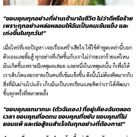
“ขอบคุณทุกอย่างที่ผ่านเข้ามาในชีวิต ไม่ว่าดีหรือร้าย
เพราะทุกอย่างหล่อหลอมให้ฉันเป็นคนเข้มแข็ง และ
เก่งขึ้นในทุกวัน!”
เมื่อไหร่ที่เจอปัญหา เจอเรื่องเศร้าเสียใจ ให้ใช้คำพูดเหล่านี้บอก
ตัวเองและยิ้มสู้ ทุกอย่างที่เกิดขึ้นกับเราไม่ว่าจะเลวร้ายแค่ไหน
มันเกิดขึ้นเพราะมีเหตุผลเสมอ และหนึ่งในเหตุผลนั้น ก็เพื่อให้
เราเติบโตและกลายเป็นคนที่เข้มแข็งขึ้น ดังนั้นไม่ต้องคิดมากกับ
สิ่งที่มันผ่านไปแล้ว เก็บมันเป็นบทเรียนและคิดว่าเราได้พัฒนา
ขึ้นทุกครั้งที่พลาดพลั้ง
“ขอบคุณแกมากนะ (ตัวฉันเอง) ที่อยู่เคียงฉันตลอด
เวลา ขอบคุณที่อดทน ขอบคุณที่ขยัน ขอบคุณที่ไม่
ยอมแพ้ และต่อสู้จนสำเร็จในทุกอย่างที่ต้องการ!”