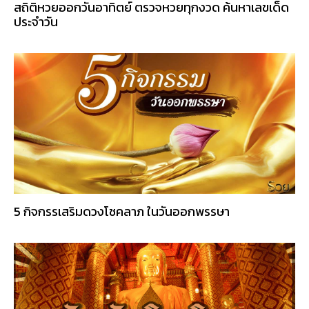
สถิติหวยออกวันอาทิตย์ ตรวจหวยทุกงวด ค้นหาเลขเด็ด
ประจำวัน
5 กิจกรรเสริมดวงโชคลาภ ในวันออกพรรษา