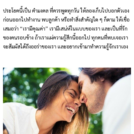
ประโยคนี้เป็น คำมงคล ที่ควรพูดทุกวัน ให้ลองเก็บไปบอกตัวเอง
ก่อนออกไปทำงาน พบลูกค้า หรือทำสิ่งสำคัญใด ๆ ก็ตาม ให้เชื่อ
เสมอว่า “เรามีคุณค่า” เรามีเสน่ห์ในแบบของเรา และเป็นที่รัก
ของคนรอบข้าง ถ้าเราแผ่ความรู้สึกนี้ออกไป ทุกคนที่พบเจอเรา
จะสัมผัสได้ถึงออร่าของเรา และอยากเข้ามาทำความรู้จักเราเอง