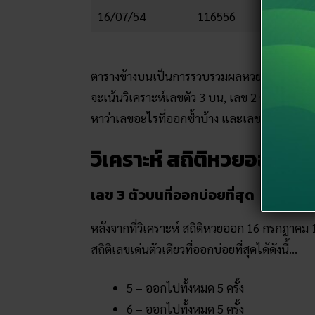
16/07/54
116556
–
ตารางข้างบนเป็นการรวบรวมผลหวย 10 งวดย้อนหล
จะเน้นวิเคราะห์เลขตัว 3 บน, เลข 2 ตัวบน และเ
หาว่าเลขอะไรที่ออกซ้ำบ้าง และเลขเด่นตัวเดียวเ
วิเคราะห์ สถิติหวยออก 1
เลข 3 ตัวบนที่ออกบ่อยที่สุด
หลังจากที่วิเคราะห์ สถิติหวยออก 16 กรกฎาคม 
สถิติเลขเด่นตัวเดียวที่ออกบ่อยที่สุดได้ดังนี้…
5 – ออกไปทั้งหมด 5 ครั้ง
6 – ออกไปทั้งหมด 5 ครั้ง