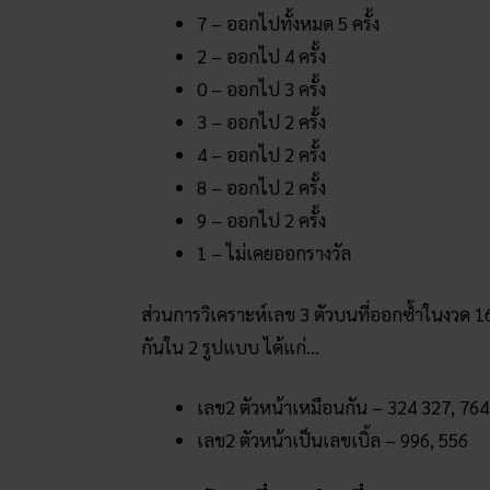
7 – ออกไปทั้งหมด 5 ครั้ง
2 – ออกไป 4 ครั้ง
0 – ออกไป 3 ครั้ง
3 – ออกไป 2 ครั้ง
4 – ออกไป 2 ครั้ง
8 – ออกไป 2 ครั้ง
9 – ออกไป 2 ครั้ง
1 – ไม่เคยออกรางวัล
ส่วนการวิเคราะห์เลข 3 ตัวบนที่ออกซ้ำในงวด
กันใน 2 รูปแบบ ได้แก่…
เลข2 ตัวหน้าเหมือนกัน – 324 327, 76
เลข2 ตัวหน้าเป็นเลขเบิ้ล – 996, 556