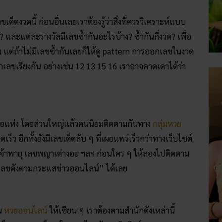
เด็ดงวดนี้ ก่อนอื่นเลยเราต้องรู้ว่าสิ่งที่ควรวิเคราะห์แบบ
 และแต่ละรางวัลมีเลขซ้ำกันอะไรบ้าง? ซ้ำกันกี่งวด? เพื่อ
ึง แต่ถ้าไม่มีเลขซ้ำกันเลยก็ให้ดู pattern การออกเลขในงวด
ออกเลขเรียงกัน อย่างเช่น 12 13 15 16 เราอาจคาดเดาได้ว่า
ายแห่ง โดยส่วนใหญ่แล้วคนนิยมติดตามกันทาง
กลุ่มหวย
็ว อีกทั้งยังมีเลขเด็ดลับ ๆ ที่เผยแพร่เร็วกว่าทางเว็บไซต์
ลขเจ้าพายุ เลขพญาเต่างอย ฯลฯ ก่อนใคร ๆ ให้ลองไปติดตาม
 “เลขดังตามกระแสข่าวออนไลน์” ได้เลย
่น
หวยออนไลน์
ให้เซียน ๆ เราต้องตามสำนักดังเหล่านี้