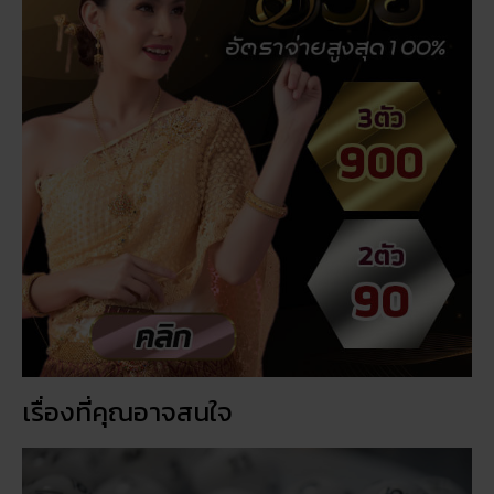
เรื่องที่คุณอาจสนใจ