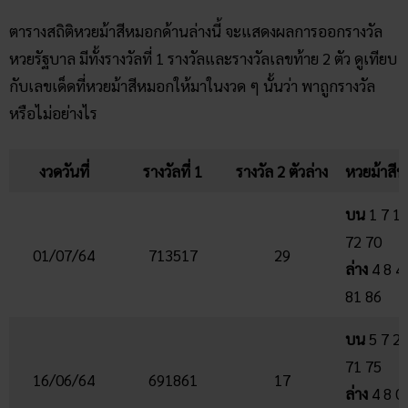
ตารางสถิติหวยม้าสีหมอกด้านล่างนี้ จะแสดงผลการออกรางวัล
หวยรัฐบาล มีทั้งรางวัลที่ 1 รางวัลและรางวัลเลขท้าย 2 ตัว ดูเทียบ
กับเลขเด็ดที่หวยม้าสีหมอกให้มาในงวด ๆ นั้นว่า พาถูกรางวัล
หรือไม่อย่างไร
งวดวันที่
รางวัลที่ 1
รางวัล 2 ตัวล่าง
หวยม้าสี
บน
1 7 12
72 70
01/07/64
713517
29
ล่าง
4 8 4
81 86
บน
5 7 25
71 75
16/06/64
691861
17
ล่าง
4 8 0