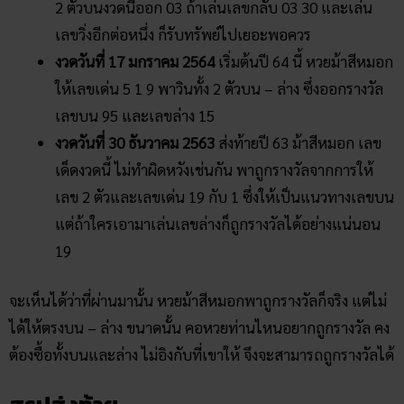
2 ตัวบนงวดนี้ออก 03 ถ้าเล่นเลขกลับ 03 30 และเล่น
เลขวิ่งอีกต่อหนึ่ง ก็รับทรัพย์ไปเยอะพอควร
งวดวันที่ 17 มกราคม 2564
เริ่มต้นปี 64 นี้ หวยม้าสีหมอก
ให้เลขเด่น 5 1 9 พาวินทั้ง 2 ตัวบน – ล่าง ซึ่งออกรางวัล
เลขบน 95 และเลขล่าง 15
งวดวันที่ 30 ธันวาคม 2563
ส่งท้ายปี 63 ม้าสีหมอก เลข
เด็ดงวดนี้ ไม่ทำผิดหวังเช่นกัน พาถูกรางวัลจากการให้
เลข 2 ตัวและเลขเด่น 19 กับ 1 ซึ่งให้เป็นแนวทางเลขบน
แต่ถ้าใครเอามาเล่นเลขล่างก็ถูกรางวัลได้อย่างแน่นอน
19
จะเห็นได้ว่าที่ผ่านมานั้น หวยม้าสีหมอกพาถูกรางวัลก็จริง แต่ไม่
ได้ให้ตรงบน – ล่าง ขนาดนั้น คอหวยท่านไหนอยากถูกรางวัล คง
ต้องซื้อทั้งบนและล่าง ไม่อิงกับที่เขาให้ จึงจะสามารถถูกรางวัลได้