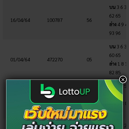
บน
3 6 3
62 65
16/04/64
100787
56
ล่าง
4 9 4
93 96
บน
3 6 30
60 65
01/04/64
472270
05
ล่าง
1 8 1
82 85
×
บน
5 9 5
90 96
16/03/64
890422
19
ล่าง
3 8 0
08 48
บน
2 7 2