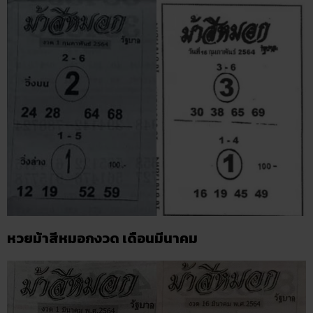
หวยม้าสีหมอกงวด เดือนมีนาคม