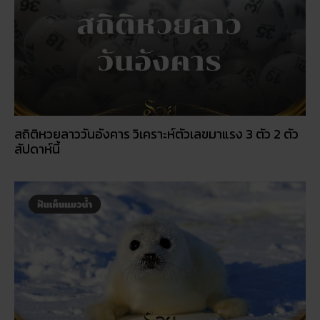
สถิติหวยลาววันอังคาร วิเคราะห์ตัวเลขมาแรง 3 ตัว 2 ตัว
สัปดาห์นี้