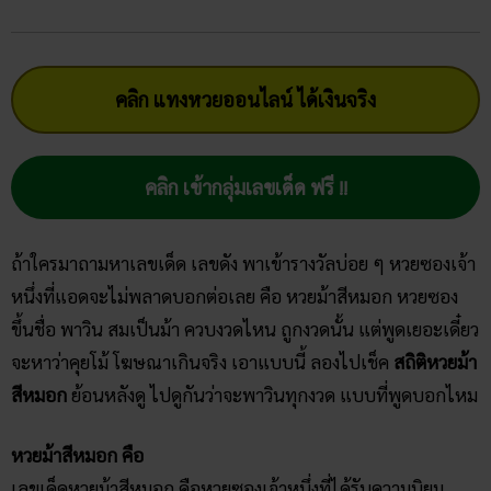
คลิก แทงหวยออนไลน์ ได้เงินจริง
คลิก เข้ากลุ่มเลขเด็ด ฟรี !!
ถ้าใครมาถามหาเลขเด็ด เลขดัง พาเข้ารางวัลบ่อย ๆ หวยซองเจ้า
หนึ่งที่แอดจะไม่พลาดบอกต่อเลย คือ หวยม้าสีหมอก หวยซอง
ขึ้นชื่อ พาวิน สมเป็นม้า ควบงวดไหน ถูกงวดนั้น แต่พูดเยอะเดี๋ยว
จะหาว่าคุยโม้ โฆษณาเกินจริง เอาแบบนี้ ลองไปเช็ค
สถิติหวยม้า
สีหมอก
ย้อนหลังดู ไปดูกันว่าจะพาวินทุกงวด แบบที่พูดบอกไหม
หวยม้าสีหมอก คือ
เลขเด็ดหวยม้าสีหมอก คือหวยซองเจ้าหนึ่งที่ได้รับความนิยม