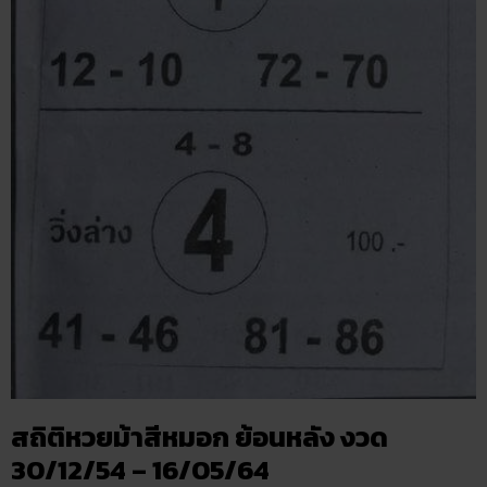
สถิติหวยม้าสีหมอก ย้อนหลัง งวด
30/12/54 – 16/05/64