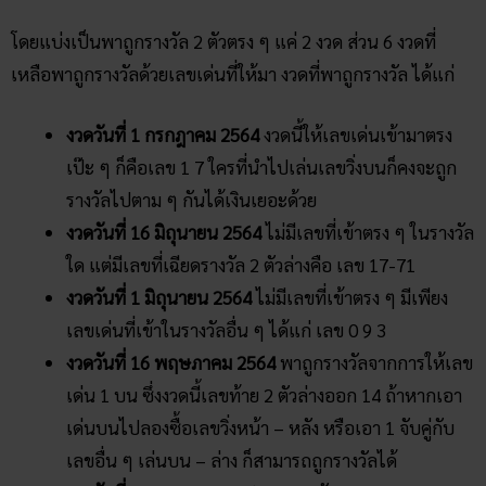
โดยแบ่งเป็นพาถูกรางวัล 2 ตัวตรง ๆ แค่ 2 งวด ส่วน 6 งวดที่
เหลือพาถูกรางวัลด้วยเลขเด่นที่ให้มา งวดที่พาถูกรางวัล ได้แก่
งวดวันที่ 1 กรกฎาคม 2564
งวดนี้ให้เลขเด่นเข้ามาตรง
เป๊ะ ๆ ก็คือเลข 1 7 ใครที่นำไปเล่นเลขวิ่งบนก็คงจะถูก
รางวัลไปตาม ๆ กันได้เงินเยอะด้วย
งวดวันที่ 16 มิถุนายน 2564
ไม่มีเลขที่เข้าตรง ๆ ในรางวัล
ใด แต่มีเลขที่เฉียดรางวัล 2 ตัวล่างคือ เลข 17-71
งวดวันที่ 1 มิถุนายน 2564
ไม่มีเลขที่เข้าตรง ๆ มีเพียง
เลขเด่นที่เข้าในรางวัลอื่น ๆ ได้แก่ เลข 0 9 3
งวดวันที่ 16 พฤษภาคม 2564
พาถูกรางวัลจากการให้เลข
เด่น 1 บน ซึ่งงวดนี้เลขท้าย 2 ตัวล่างออก 14 ถ้าหากเอา
เด่นบนไปลองซื้อเลขวิ่งหน้า – หลัง หรือเอา 1 จับคู่กับ
เลขอื่น ๆ เล่นบน – ล่าง ก็สามารถถูกรางวัลได้