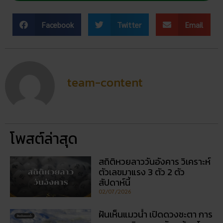
Facebook
Twitter
Email
team-content
โพสต์ล่าสุด
สถิติหวยลาววันอังคาร วิเคราะห์
ตัวเลขมาแรง 3 ตัว 2 ตัว
สัปดาห์นี้
02/07/2026
ฝันเห็นแมวน้ำ เปิดดวงชะตา การ