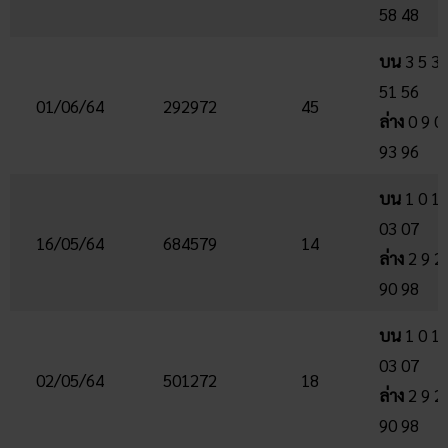
58 48
บน
3 5 31
51 56
01/06/64
292972
45
ล่าง
0 9 0
93 96
บน
1 0 1
03 07
16/05/64
684579
14
ล่าง
2 9 2
90 98
บน
1 0 1
03 07
02/05/64
501272
18
ล่าง
2 9 2
90 98