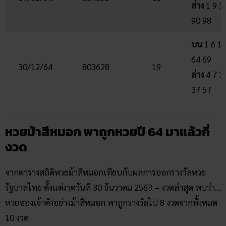
ล่าง
1 9 1
90 98
บน
1 6 14
64 69
30/12/64
803628
19
ล่าง
4 7 3
37 57
หวยม้าสีหมอก พาถูกหวยปี 64 มาแล้วกี่
งวด
จากตารางสถิติหวยม้าสีหมอกเทียบกับผลการออกรางวัลหวย
รัฐบาลไทย ตั้งแต่งวดวันที่ 30 ธันวาคม 2563 – งวดล่าสุด พบว่า…
หวยซองเจ้าดังอย่างม้าสีหมอก พาถูกรางวัลไป 8 งวดจากทั้งหมด
10 งวด