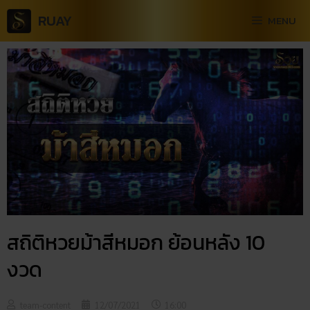
RUAY
MENU
สถิติหวยม้าสีหมอก ย้อนหลัง 10
งวด
team-content
12/07/2021
16:00