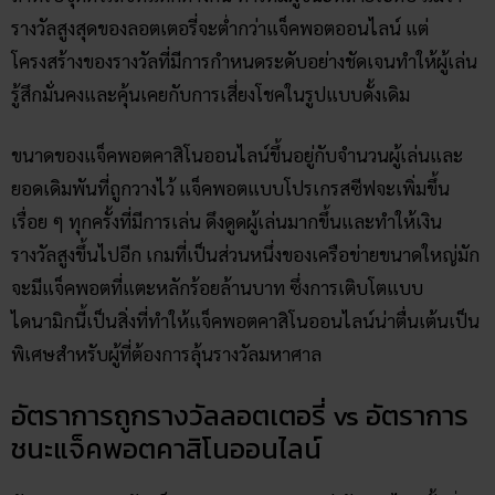
รางวัลสูงสุดของลอตเตอรี่จะต่ำกว่าแจ็คพอตออนไลน์ แต่
โครงสร้างของรางวัลที่มีการกำหนดระดับอย่างชัดเจนทำให้ผู้เล่น
รู้สึกมั่นคงและคุ้นเคยกับการเสี่ยงโชคในรูปแบบดั้งเดิม
ขนาดของแจ็คพอตคาสิโนออนไลน์ขึ้นอยู่กับจำนวนผู้เล่นและ
ยอดเดิมพันที่ถูกวางไว้ แจ็คพอตแบบโปรเกรสซีฟจะเพิ่มขึ้น
เรื่อย ๆ ทุกครั้งที่มีการเล่น ดึงดูดผู้เล่นมากขึ้นและทำให้เงิน
รางวัลสูงขึ้นไปอีก เกมที่เป็นส่วนหนึ่งของเครือข่ายขนาดใหญ่มัก
จะมีแจ็คพอตที่แตะหลักร้อยล้านบาท ซึ่งการเติบโตแบบ
ไดนามิกนี้เป็นสิ่งที่ทำให้แจ็คพอตคาสิโนออนไลน์น่าตื่นเต้นเป็น
พิเศษสำหรับผู้ที่ต้องการลุ้นรางวัลมหาศาล
อัตราการถูกรางวัลลอตเตอรี่ vs อัตราการ
ชนะแจ็คพอตคาสิโนออนไลน์