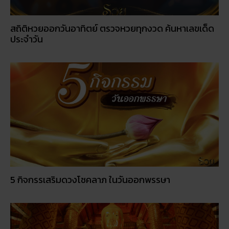
สถิติหวยออกวันอาทิตย์ ตรวจหวยทุกงวด ค้นหาเลขเด็ด
ประจำวัน
5 กิจกรรเสริมดวงโชคลาภ ในวันออกพรรษา