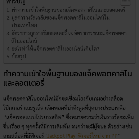
สารบัญ
ทำความเข้าใจพื้นฐานของแจ็คพอตคาสิโนและลอตเตอรี่
มูลค่ารางวัลเฉลี่ยของแจ็คพอตคาสิโนออนไลน์ใน
ประเทศไทย
อัตราการถูกรางวัลลอตเตอรี่ vs อัตราการชนะแจ็คพอตคา
สิโนออนไลน์
อะไรทำให้แจ็คพอตคาสิโนออนไลน์เติบโต?
ข้อสรุป
ทำความเข้าใจพื้นฐานของแจ็คพอตคาสิโน
และลอตเตอรี่
แจ็คพอตคาสิโนออนไลน์มักจะเชื่อมโยงกับเกมอย่างสล็อต
โป๊กเกอร์ และรูเล็ต แจ็คพอตที่น่าดึงดูดที่สุดบางประเภทคือ
“แจ็คพอตแบบโปรเกรสซีฟ” ซึ่งหมายความว่าเงินรางวัลจะเพิ่ม
ขึ้นเรื่อย ๆ ทุกครั้งที่มีการเดิมพัน จนกว่าจะมีผู้ชนะ ตัวอย่างเช่น
เกมสล็อตที่มีฟีเจอร์“
Jackpot Play: ฟีเจอร์ใหม่ จาก PP
”