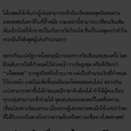
ได้แสดงให้เห็นว่าผู้เล่นสามารถเข้าถึงแจ็คพอตสุดพิเศษผ่าน
แพลตฟอร์มคาสิโนที่ล้ำสมัย เกมเหล่านี้สามารถเปลี่ยนเงินเดิม
พันเล็กน้อยให้กลายเป็นเงินรางวัลก้อนโต ซึ่งเป็นเหตุผลว่าทำไม
พวกมันถึงดึงดูดผู้เล่นจำนวนมาก
สลากกินแบ่งรัฐบาลไทยจะมีการออกรางวัลเดือนละสองครั้ง โดย
มีระดับรางวัลที่กำหนดไว้ล่วงหน้า รางวัลสูงสุด หรือที่เรียกว่า
“แจ็คพอต” อาจสูงถึงหลักล้านบาท แต่เป็นจำนวนเงินที่กำหนด
ไว้ล่วงหน้า และไม่เพิ่มขึ้นเหมือนแจ็คพอตออนไลน์ สลากกิน
แบ่งสามารถหาซื้อได้ง่ายและมีราคาจับต้องได้ ทำให้ผู้คนเกือบ
ทุกกลุ่มสามารถเข้าร่วมได้ จุดเด่นของลอตเตอรี่ไทยคือความ
เชื่อมโยงทางวัฒนธรรม เนื่องจากผู้เล่นหลายคนมักใช้เลขนำโชค
ที่ได้รับแรงบันดาลใจจากความฝันหรือความเชื่อทางไสยศาสตร์