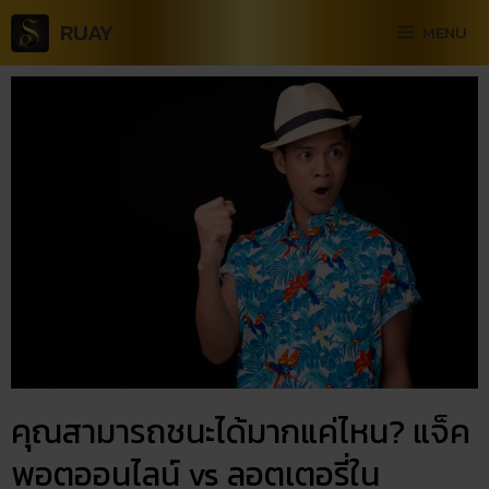
RUAY
MENU
คุณสามารถชนะได้มากแค่ไหน? แจ็ค
พอตออนไลน์ vs ลอตเตอรี่ใน