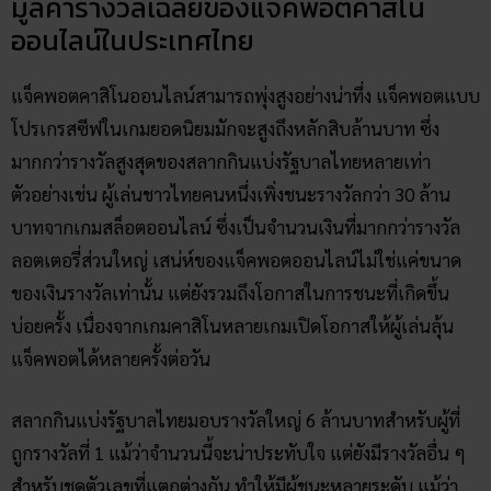
มูลค่ารางวัลเฉลี่ยของแจ็คพอตคาสิโน
ออนไลน์ในประเทศไทย
แจ็คพอตคาสิโนออนไลน์สามารถพุ่งสูงอย่างน่าทึ่ง แจ็คพอตแบบ
โปรเกรสซีฟในเกมยอดนิยมมักจะสูงถึงหลักสิบล้านบาท ซึ่ง
มากกว่ารางวัลสูงสุดของสลากกินแบ่งรัฐบาลไทยหลายเท่า
ตัวอย่างเช่น ผู้เล่นชาวไทยคนหนึ่งเพิ่งชนะรางวัลกว่า 30 ล้าน
บาทจากเกมสล็อตออนไลน์ ซึ่งเป็นจำนวนเงินที่มากกว่ารางวัล
ลอตเตอรี่ส่วนใหญ่ เสน่ห์ของแจ็คพอตออนไลน์ไม่ใช่แค่ขนาด
ของเงินรางวัลเท่านั้น แต่ยังรวมถึงโอกาสในการชนะที่เกิดขึ้น
บ่อยครั้ง เนื่องจากเกมคาสิโนหลายเกมเปิดโอกาสให้ผู้เล่นลุ้น
แจ็คพอตได้หลายครั้งต่อวัน
สลากกินแบ่งรัฐบาลไทยมอบรางวัลใหญ่ 6 ล้านบาทสำหรับผู้ที่
ถูกรางวัลที่ 1 แม้ว่าจำนวนนี้จะน่าประทับใจ แต่ยังมีรางวัลอื่น ๆ
สำหรับชุดตัวเลขที่แตกต่างกัน ทำให้มีผู้ชนะหลายระดับ แม้ว่า