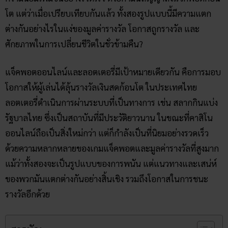
โต แต่ว่าเมื่อเปรียบเทียบกันแล้ว ทั้งสองรูปแบบนี้มีความแตก
ต่างกันอย่างไรในแง่ของมูลค่ารางวัล โอกาสถูกรางวัล และ
ศักยภาพในการเปลี่ยนชีวิตในชั่วข้ามคืน?
แจ็คพอตออนไลน์และลอตเตอรี่มีเป้าหมายเดียวกัน คือการมอบ
โอกาสให้ผู้เล่นได้ลุ้นรางวัลเงินสดก้อนโต ในประเทศไทย
ลอตเตอรี่ดำเนินการผ่านระบบที่เป็นทางการ เช่น สลากกินแบ่ง
รัฐบาลไทย ซึ่งเป็นสถาบันที่มีประวัติยาวนาน ในขณะที่คาสิโน
ออนไลน์ถือเป็นสิ่งใหม่กว่า แต่ก็กำลังเป็นที่นิยมอย่างรวดเร็ว
ด้วยความหลากหลายของเกมแจ็คพอตและมูลค่ารางวัลที่สูงมาก
แม้ว่าทั้งสองจะเป็นรูปแบบของการพนัน แต่แนวทางและเสน่ห์
ของพวกมันแตกต่างกันอย่างสิ้นเชิง รวมถึงโอกาสในการชนะ
รางวัลอีกด้วย