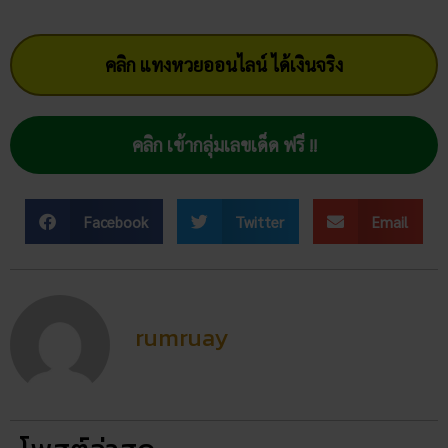
คลิก แทงหวยออนไลน์ ได้เงินจริง
คลิก เข้ากลุ่มเลขเด็ด ฟรี !!
Facebook
Twitter
Email
rumruay