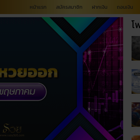
หน้าแรก
สมัครสมาชิก
ฝากเงิน
ถอนเงิน
โพ