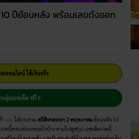
0 ปีย้อนหลัง พร้อมเลขดังออก
ยออนไลน์ ได้เงินจริง
ากลุ่มเลขเด็ด ฟรี !!
ี่
ruay
ได้รวบรวม
สถิติหวยออก 2 พฤษภาคม
ย้อนหลัง 10
ในงวดนี้ควรเล่นเลขอะไรบ้าง ตามไปดูสรุป เลขเด็ดงวดนี้
าเหมือนกันหลายตัว และมีเลขเด่นที่ห้ามพลาดอยู่อย่างเห็น