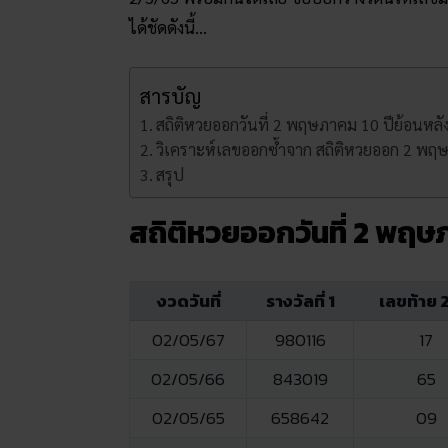
ได้ชัดดังนี้…
สารบัญ
สถิติหวยออกวันที่ 2 พฤษภาคม 10 ปีย้อนหลั
วิเคราะห์เลขออกซ้ำจาก สถิติหวยออก 2 พ
สรุป
สถิติหวยออกวันที่ 2 พฤษ
งวดวันที่
รางวัลที่ 1
เลขท้าย 2
02/05/67
980116
17
02/05/66
843019
65
02/05/65
658642
09