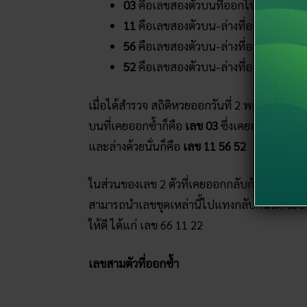
03
คือเลขสองตัวบนที่ออกไป 2 ครั้ง
11
คือเลขสองตัวบน-ล่างที่ออกไป 2 ครั้
56
คือเลขสองตัวบน-ล่างที่ออกไป 2 ครั้
52
คือเลขสองตัวบน-ล่างที่ออกไป 2 ครั้
เมื่อได้สำรวจ สถิติหวยออกวันที่ 2 พฤษภาคม ทำใ
บนที่เคยออกซ้ำก็คือ
เลข 03
ซึ่งเคยออกไปแล้วอย
และล่างด้วยนั่นก็คือ
เลข 11 56 52
ในส่วนของเลข 2 ตัวที่เคยออกกลับกันก็มีด้วยก
สามารถนำเลขชุดเหล่านี้ไปแทงกลับกันได้ จะช่วยใ
ให้ดี ได้แก่ เลข 66 11 22
เลขสามตัวที่ออกซ้ำ