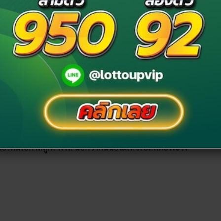
ง
ง
ง
ห้พบว่ามีเลข 2 ตัวล่างที่ออกซ้ำคือ
เลข 85
ส่วนเลขสองตัว
่างละ 2 ครั้ง นอกจากนั้นก็ยังมีเลขที่ออกซ้ำกันใน 2 ตัวบน
ันหลายชุด เช่น เลข 18-81, 25-52, 30-03 และ 95-59
ห้มีโอกาสถูกรางวัล นอกจากนั้นยังมีเลขเบิ้ลที่ต้องระวัง