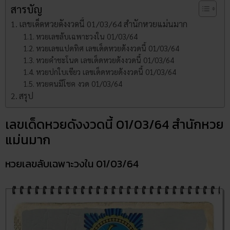
สารบัญ
เลขเด็ดหวยดังงวดนี้ 01/03/64 สำนักหวยแม่นมาก
หวยเลขลับเฉพาะวงใน 01/03/64
หวยเลขแปดทิศ เลขเด็ดหวยดังงวดนี้ 01/03/64
หวยคำชะโนด เลขเด็ดหวยดังงวดนี้ 01/03/64
หวยปกใบเขียว เลขเด็ดหวยดังงวดนี้ 01/03/64
หวยฅนมีโชค งวด 01/03/64
สรุป
เลขเด็ดหวยดังงวดนี้ 01/03/64 สำนักหวย
แม่นมาก
หวยเลขลับเฉพาะวงใน 01/03/64