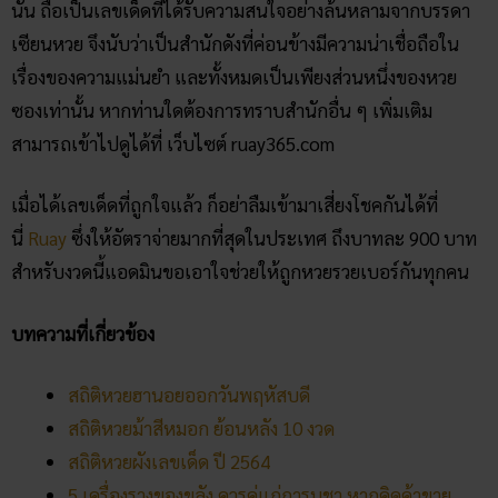
นั้น ถือเป็นเลขเด็ดที่ได้รับความสนใจอย่างล้นหลามจากบรรดา
เซียนหวย จึงนับว่าเป็นสำนักดังที่ค่อนข้างมีความน่าเชื่อถือใน
เรื่องของความแม่นยำ และทั้งหมดเป็นเพียงส่วนหนึ่งของหวย
ซองเท่านั้น หากท่านใดต้องการทราบสำนักอื่น ๆ เพิ่มเติม
สามารถเข้าไปดูได้ที่ เว็บไซต์ ruay365.com
เมื่อได้เลขเด็ดที่ถูกใจแล้ว ก็อย่าลืมเข้ามาเสี่ยงโชคกันได้ที่
นี่
Ruay
ซึ่งให้อัตราจ่ายมากที่สุดในประเทศ ถึงบาทละ 900 บาท
สำหรับงวดนี้แอดมินขอเอาใจช่วยให้ถูกหวยรวยเบอร์กันทุกคน
บทความที่เกี่ยวข้อง
สถิติหวยฮานอยออกวันพฤหัสบดี
สถิติหวยม้าสีหมอก ย้อนหลัง 10 งวด
สถิติหวยผังเลขเด็ด ปี 2564
5 เครื่องรางของขลัง ควรคู่แก่การบูชา หากคิดค้าขาย