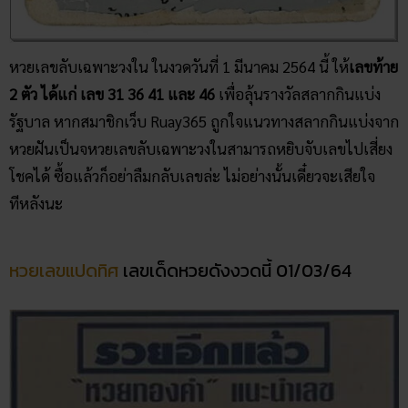
หวยเลขลับเฉพาะวงใน ในงวดวันที่ 1 มีนาคม 2564 นี้ ให้
เลขท้าย
2 ตัว ได้แก่ เลข 31 36 41 และ 46
เพื่อลุ้นรางวัลสลากกินแบ่ง
รัฐบาล หากสมาชิกเว็บ Ruay365 ถูกใจแนวทางสลากกินแบ่งจาก
หวยฝันเป็นจหวยเลขลับเฉพาะวงในสามารถหยิบจับเลขไปเสี่ยง
โชคได้ ซื้อแล้วก็อย่าลืมกลับเลขล่ะ ไม่อย่างนั้นเดี๋ยวจะเสียใจ
ทีหลังนะ
หวยเลขแปดทิศ
เลขเด็ดหวยดังงวดนี้ 01/03/64