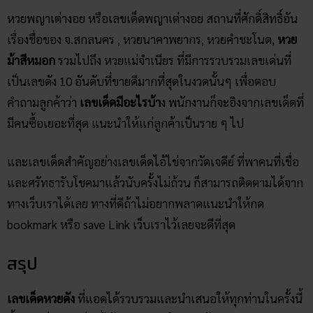
หวยพญาเต่างอย หรือเลขเด็ดพญาเต่างอย สถานที่ศักดิ์สิทธิ์อัน
เรื่องชื่อของ จ.สกลนคร , หวยนาคาพยากร, หวยคำชะโนด,
หวย
ม้าสีหมอก
รวมไปถึง หวยแม่จำเนียร ที่มีการรวบรวมเลขเด่นที่
เป็นเลขดัง 10 อันดับที่ขายดีมากที่สุดในงวดนั้นๆ เพื่อตอบ
คำถามลูกค้าว่า
เลขเด็ดมีอะไรบ้า
ง พนักงานก็จะอิงจากเลขเด็ดที่
มีคนซื้อเยอะที่สุด แนะนำให้แก่ลูกค้าเป็นราย ๆ ไป
และเลขเด็ดสำคัญอย่างเลขเด็ดไอ้ไข่จากวัดเจดีย์ ที่พาคนที่เชื่อ
และศรัทธารับโชคมาแล้วนับครั้งไม่ถ้วน ก็สามารถติดตามได้จาก
ทางเว็บเราได้เลย ทางที่ดีถ้าไม่อยากพลาดแนะนำให้กด
bookmark หรือ save Link เว็บเราไว้เลยจะดีที่สุด
สรุป
เลขเด็ดหวยดัง
ที่แอดได้รวบรวมและนำเสนอให้ทุกท่านในครั้งนี้