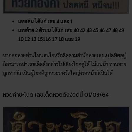
เลขเด่น ได้แก่ เลข 4 และ 1
เลขท้าย 2 ตัวบน ได้แก่ เลข 40 42 43 45 46 47 48 49
10 12 13 15116 17 18 และ 19
หากคอหวยท่านไหนสนใจหรือติดตามสำนักหวยเลขแปดทิศอยู่
ก็สามารถนำเลขเด็ดดังกล่าวไปเสี่ยงโชคดูได้ ไม่แน่น๊า ท่านอาจ
ถูกรางวัล เป็นผู้โชคดีถูกหวยรางวัลใหญ่งวดหน้าก็เป็นได้
หวยคำชะโนด เลขเด็ดหวยดังงวดนี้ 01/03/64