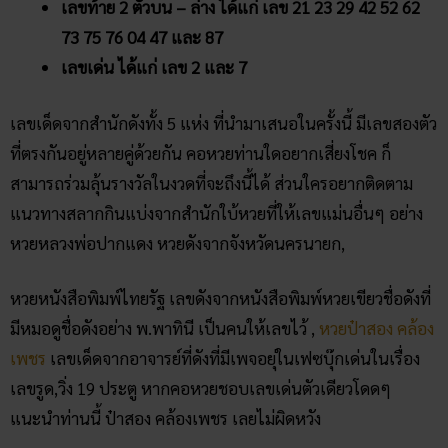
เลขท้าย 2 ตัวบน – ล่าง ได้แก่ เลข 21 23 29 42 52 62
73 75 76 04 47 และ 87
เลขเด่น ได้แก่ เลข 2 และ 7
เลขเด็ดจากสำนักดังทั้ง 5 แห่ง ที่นำมาเสนอในครั้งนี้ มีเลขสองตัว
ที่ตรงกันอยู่หลายคู่ด้วยกัน คอหวยท่านใดอยากเสี่ยงโชค ก็
สามารถร่วมลุ้นรางวัลในงวดที่จะถึงนี้ได้ ส่วนใครอยากติดตาม
แนวทางสลากกินแบ่งจากสำนักใบ้หวยที่ให้เลขแม่นอื่นๆ อย่าง
หวยหลวงพ่อปากแดง หวยดังจากจังหวัดนครนายก,
หวยหนังสือพิมพ์ไทยรัฐ เลขดังจากหนังสือพิมพ์หวยเขียวชื่อดังที่
มีหมอดูชื่อดังอย่าง พ.พาทินี เป็นคนให้เลขไว้ ,
หวยป๋าสอง คล้อง
เพชร
เลขเด็ดจากอาจารย์ที่ดังที่มีเพจอยุ่ในเฟซบุ๊กเด่นในเรื่อง
เลขรูด,วิ่ง 19 ประตู หากคอหวยชอบเลขเด่นตัวเดียวโดดๆ
แนะนำท่านนี้ ป๋าสอง คล้องเพชร เลยไม่ผิดหวัง