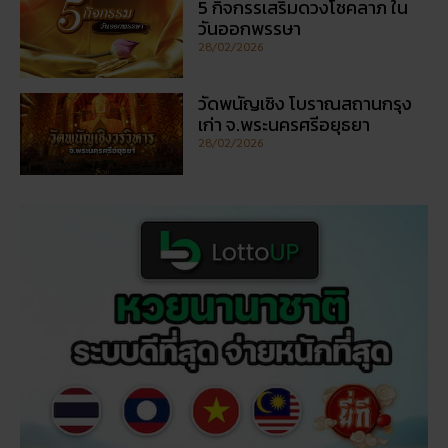
5 กิจกรรเสริมดวงโชคลาภ ใน
วันออกพรรษา
28/02/2026
วัดพนัญเชิง โบราณสถานกรุง
เก่า จ.พระนครศรีอยุธยา
28/02/2026