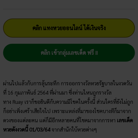
คลิก แทงหวยออนไลน์ ได้เงินจริง
คลิก เข้ากลุ่มเลขเด็ด ฟรี !!
ผ่านไปแล้วกับการลุ้นระทึก การออกรางวัลหวยรัฐบาลในงวดวัน
ที่ 16 กุมภาพันธ์ 2564 ที่ผ่านมา ซึ่งท่านไหนถูกรางวัล
ทาง Ruay เราก็ขอยินดีกับความมีโชคในครั้งนี้ ส่วนใครที่ยังไม่ถูก
ก็อย่าเพิ่งเศร้าเสียใจไป เพราะแหล่งที่มาของโชคบางทีก็มาจาก
ดวงของแต่ละคน แต่ก็มีอีกหลายคนที่โชคมาจากการหา
เลขเด็ด
หวยดังงวดนี้ 01/03/64
จากสำนักใบ้หวยต่างๆ