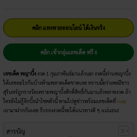
คลิก แทงหวยออนไลน์ ได้เงินจริง
คลิก เข้ากลุ่มเลขเด็ด ฟรี !!
เลขเด็ด พญาบึ้ง
งวด 1 กุมภาพันธ์มาแล้วนะ! งวดนี้ท่านพญาบึ้ง
ให้เลขอะไรกันบ้างห้ามพลาดเด็ดขาดเลย ทราบมั้ยว่าเคยมีชาว
สุรินทร์ถูกรางวัลเพราะพญาบึ้งศักดิ์สิทธิ์กันมาแล้วหลายงวด ถ้า
ใครยังไม่รู้จักบึ้งนำโชคตัวนี้ ตามไปดูข่าวพร้อมเลขเด็ดที่
ruay
เอามาฝากกันเลย รับรองงวดนี้จะได้แนวทางดี ๆ แน่นอน!
สารบัญ