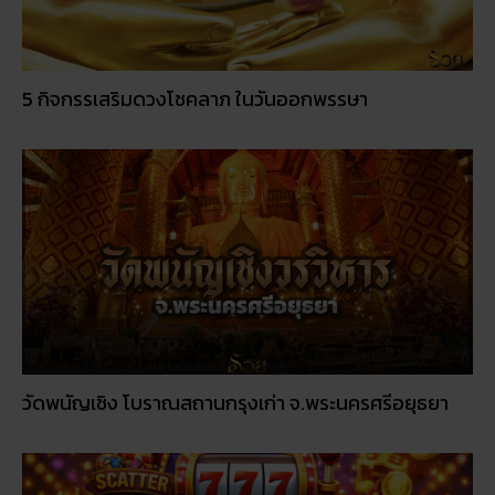
5 กิจกรรเสริมดวงโชคลาภ ในวันออกพรรษา
วัดพนัญเชิง โบราณสถานกรุงเก่า จ.พระนครศรีอยุธยา