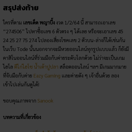
สรุปส่งท้าย
ใครที่ตาม
เลขเด็ด พญาบึ้ง
งวด 1/2/64 นี้ สามารถเอาเลข
“274506” ไปหาซื้อเลข 6 ตัวตรง ๆ ได้เลย หรือจะเอาเลข 45
24 25 27 75 274 ไปลองเสี่ยงโชคเลข 2 ตัวบน-ล่างก็ได้เช่นกัน
ในเว็บ Tode นั้นนอกจากจะมีหวยออนไลน์ทุกรูปแบบแล้ว ก็ยังมี
คาสิโนออนไลน์ที่ร่วมมือกับค่ายระดับโลกด้วย ไม่ว่าจะเป็นเกม
ไฮโล
ตีไก่ไฮโซ
น้ำเต้าปูปลา
สล็อตออนไลน์ ฯลฯ มีเกมมากมาย
ที่จับมือกับค่าย
Eazy Gaming
และค่ายดัง ๆ เจ้าอื่นด้วย ลอง
เข้าไปเล่นกันดูได้!
ขอบคุณภาพจาก
Sanook
บทความที่เกี่ยวข้อง