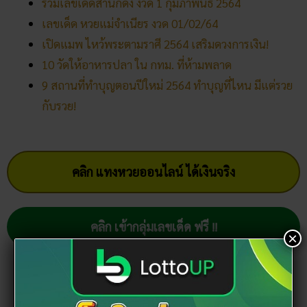
รวมเลขเด็ดสำนักดัง งวด 1 กุมภาพันธ์ 2564
เลขเด็ด หวยแม่จำเนียร งวด 01/02/64
เปิดแมพ ไหว้พระตามราศี 2564 เสริมดวงการเงิน!
10 วัดให้อาหารปลา ใน กทม. ที่ห้ามพลาด
9 สถานที่ทำบุญตอนปีใหม่ 2564 ทำบุญที่ไหน มีแต่รวย
กับรวย!
คลิก แทงหวยออนไลน์ ได้เงินจริง
คลิก เข้ากลุ่มเลขเด็ด ฟรี !!
×
Facebook
Twitter
Email