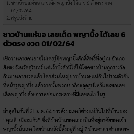
ชาวบ้านแห่ขอ เลขเด็ด พญาบึ้ง ได้เลข 6 ตัวตรง งวด
01/02/64
สรุปส่งท้าย
ชาวบ้านแห่ขอ เลขเด็ด พญาบึ้ง ได้เลข 6
ตัวตรง งวด 01/02/64
เชื่อว่าหลายคนอาจไม่เคยรู้จักพญาบึ้งศักดิ์สิทธิ์ที่อยู่ ณ อำเภอ
สังขะ จังหวัดสุรินทร์ แต่เจ้าบึ้งตัวนี้ได้ให้โชคชาวบ้านถูกรางวัล
กันมาหลายงวดแล้ว โดยส่วนใหญ่ชาวบ้านจะแห่กันไปรวมตัวกัน
ที่หน้ารูพญาบึ้ง แล้วจากนั้นพวกเขาก็จะจุดธูปไหว้และขอเลข
เด็ดพญาบึ้ง ด้วยการหย่อนกระดาษที่มีเลขลงไปในรู
ล่าสุดในวันที่ 31 ม.ค. 64 ชาวสังขะเองก็ต่างแห่กันไปที่บ้านของ
“คุณลี เมียะแก้ว” ซึ่งที่ข้างบ้านของเธอเป็นที่อยู่อาศัยของเจ้า
พญาบึ้งนั่นเอง โดยบ้านหลังนี้ตั้งอยู่ที่ หมู่ 7 บ้านศาลา ตำบลเทพ