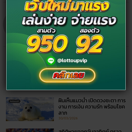
ทับทิมทอง
โพสต์ล่าสุด
สถิติหวยลาววันอังคาร วิเคราะห์
ตัวเลขมาแรง 3 ตัว 2 ตัว
สัปดาห์นี้
02/07/2026
ฝันเห็นแมวน้ำ เปิดดวงชะตา การ
งาน การเงิน ความรัก พร้อมโชค
ลาภ
30/03/2026
สถิติหวยออกวันอาทิตย์ ตรวจ