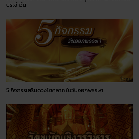
ประจำวัน
5 กิจกรรเสริมดวงโชคลาภ ในวันออกพรรษา