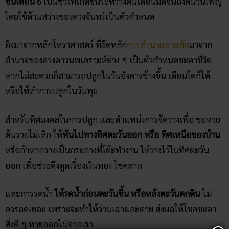
ขึ้นเดือน 6
เป็นช่วงที่เกิดขึ้นระหว่างคืนเดือนมืดจนถึงคืนวันเพ็ญ
โดยใช้ด้านสว่างของดวงจันทร์เป็นตัวกำหนด
อิงมาจากหลักโหราศาสตร์ ที่ยึดหลัก
การทำนายทายทัก
มาจาก
อำนาจของดวงดาวนพเคราะห์ต่าง ๆ เป็นตัวกำหนดชะตาชีวิต
หากไม่สะดวกก็สามารถปลูกในวันอังคารข้างขึ้น เดือนใดก็ได้
หรือให้ทำการปลูกในวันพุธ
สำหรับทิศมงคลในการปลูก และตำแหน่งการจัดวางเพื่อ ขอหวย
ต้นรวยไม่เลิก ให้
หันไปทางทิศตะวันออก หรือ ทิศเหนือของบ้าน
หรือถ้าหากวางเป็นกระถางที่โต๊ะทำงาน ให้วางไว้ในทิศตะวัน
ออก เพื่อช่วยดึงดูดเรื่องเงินทอง โชคลาภ
และการรดน้ำ
ให้รดน้ำก่อนตะวันขึ้น หรือหลังตะวันตกดิน
ไม่
ควรลดเยอะ เพราะจะทำให้ว่านเฉาและตาย ส่งผลให้โชคชะตา
สิ่งดี ๆ หายออกไปจากเรา