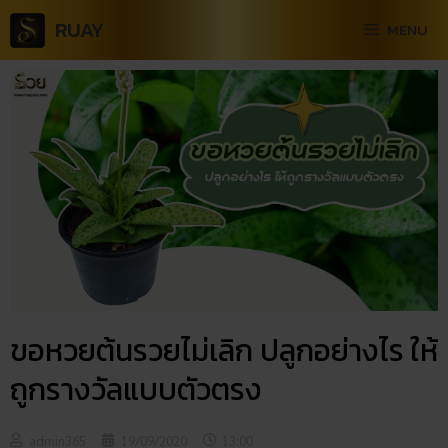
RUAY
MENU
ขอหวยต้นรวยไม่เลิก ปลูกอย่างไร ให้
ถูกรางวัลแบบตัวตรง
admin365
19/09/2020
13:00