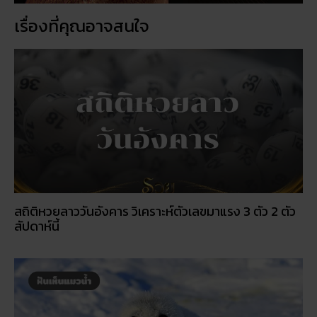
เรื่องที่คุณอาจสนใจ
สถิติหวยลาววันอังคาร วิเคราะห์ตัวเลขมาแรง 3 ตัว 2 ตัว
สัปดาห์นี้