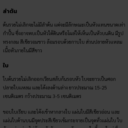
ลำต้น
ต้นรวยไม่เลิกจะไม่มีลำต้น แต่จะมีลักษณะเป็นหัวแทนขนาดเท่า
กำปั้น ซึ่งอาจพบเป็นหัวใต้ดินหรือโผล่ให้เห็นเป็นหัวบนดิน มีรูป
ทรงกลม สีเขียวอมขาว ล้อมรอบด้วยกาบใบ ส่วนปลายหัวแหลม
เนื้อหัวภายในมีสีขาว
ใบ
ใบต้นรวยไม่เลิกออกเวียนสลับกันรอบหัว ใบจะยาวเป็นศอก
ปลายใบแหลม และโค้งลงด้านล่าง ยาวประมาณ 15-25
เซนติเมตร กว้างประมาณ 3-5 เซนติเมตร
ขอบใบเรียบ และโค้งเข้าหากลางใบ แผ่นใบมีสีเขียวอ่อน และ
แผ่นใบด้านบนมีจุดประสีเขียวเข้มกระจายเป็นจุดทั่วแผ่นใบ ใบ