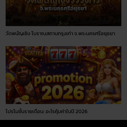
วัดพนัญเชิง โบราณสถานกรุงเก่า จ.พระนครศรีอยุธยา
โปรโมชั่นรายเดือน: อะไรคุ้มค่าในปี 2026