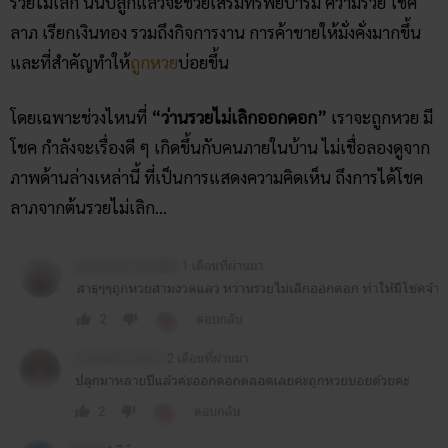
รวยไม่เลิก นั้นปลูกแล้วจะช่วยเสริมทรัพย์บารมี ความรวย โชค
ลาภ เรียกเงินทอง รวมถึงกิจการงาน การค้าขายให้มั่งคั่งมากขึ้น
และที่สำคัญทำให้
ถูกหวย
บ่อยขึ้น
โดยเฉพาะช่วงไหนที่
“ว่านรวยไม่เลิกออกดอก”
เราจะถูกหวย มี
โชค กำลังจะเรื่องดี ๆ เกิดขึ้นกับคนภายในบ้าน ไม่เชื่อลองดูจาก
ภาพด้านล่างเหล่านี้ ที่เป็นการแสดงความคิดเห็น ถึงการได้โชค
ลาภจากต้นรวยไม่เลิก…