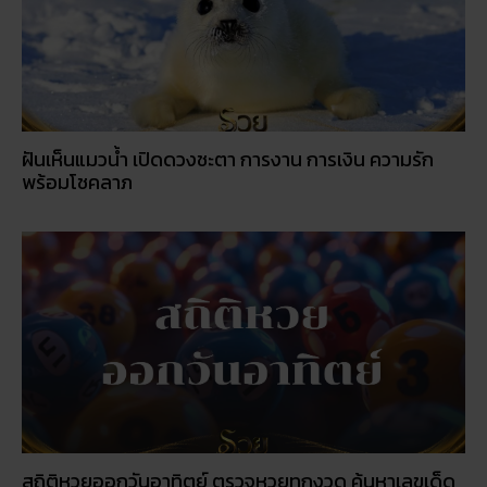
ฝันเห็นแมวน้ำ เปิดดวงชะตา การงาน การเงิน ความรัก
พร้อมโชคลาภ
สถิติหวยออกวันอาทิตย์ ตรวจหวยทุกงวด ค้นหาเลขเด็ด