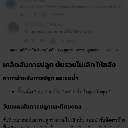
คอมเมนต์เกี่ยวกับ ต้นรวยไม่เลิก ขออนุญาตและขอบคุณภาพจาก
YouTube
เคล็ดลับการปลูก ต้นรวยไม่เลิก ให้ขลัง
คาถาสำหรับการปลูก และรดน้ำ
ตั้งนะโม 3 จบ ตามด้วย “มหาลาโภ โหตุ ภวันตุเม”
วันมงคลในการปลูกและทิศมงคล
วันที่เหมาะสมในการปลูกว่ายรวยไม่เลิกนั้น แนะนำ
วันอังคารข้าง