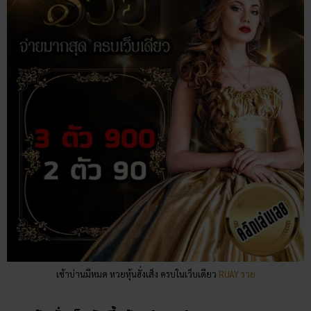
เช้าบ่านมีหมด หวยหุ้นฮั่งเส็ง ครบในเว็บเดียว
RUAY รวย