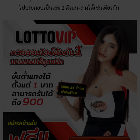
ไปประกอบเป็นเลข 2 ตัวบน-ล่างได้เช่นเดียวกัน