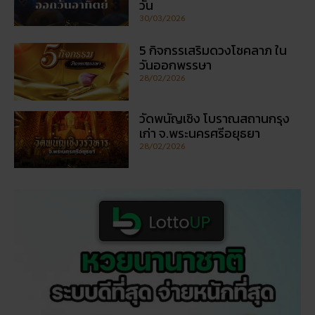
วัน
30/03/2026
5 กิจกรรเสริมดวงโชคลาภ ใน
วันออกพรรษา
28/02/2026
วัดพนัญเชิง โบราณสถานกรุง
เก่า จ.พระนครศรีอยุธยา
28/02/2026