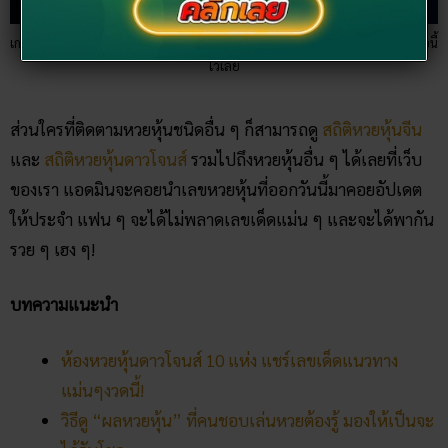
เกมกราฟหุ้นบิทตอยน์ เล่นง่าย 10 นาทีบวก หลักหมื่น
HOTGraph ฮอตกราฟ
จำชื่อนี้
ไว้เลย
ส่วนใครที่ติดตามหวยหุ้นชนิดอื่น ๆ ก็สามารถดู
สถิติหวยหุ้นจีน
และ
สถิติหวยหุ้นดาวโจนส์
รวมไปถึงหวยหุ้นอื่น ๆ ได้เลยที่เว็บ
ของเรา แอดมินจะคอยนำเลขหวยหุ้นที่ออกวันนี้มาคอยอัปเดต
ให้ประจำ แฟน ๆ จะได้ไม่พลาดเลขเด็ดแม่น ๆ และจะได้พากัน
รวย ๆ เฮง ๆ!
บทความแนะนำ
ห้องหวยหุ้นดาวโจนส์ 10 แห่ง แชร์เลขเด็ดแนวทาง
แม่นๆงวดนี้!
วิธีดู “ผลหวยหุ้น” ที่คนชอบเล่นหวยต้องรู้ มองให้เป็นจะ