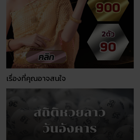
เรื่องที่คุณอาจสนใจ