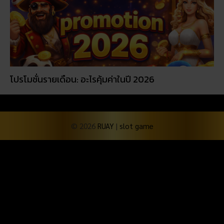
โปรโมชั่นรายเดือน: อะไรคุ้มค่าในปี 2026
© 2026
RUAY
|
slot game