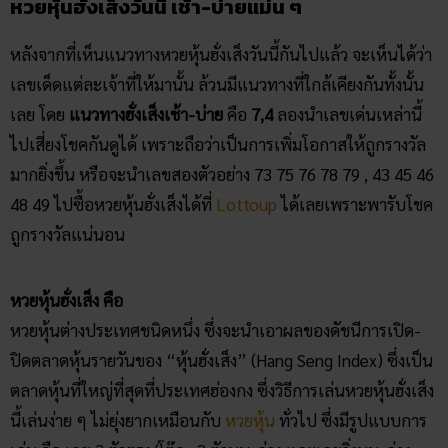
หวยหุ้นฮั่งเส็งวันนี้ เช้า-บ่ายแม่น ๆ
หลังจากที่เห็นแนวทางหวยหุ้นฮั่งเส็งวันนี้กันไปแล้ว จะเห็นได้ว่า
เลขเด็ดแต่ละเจ้าที่ให้มานั้น ล้วนมีแนวทางที่ใกล้เคียงกันทั้งนั้น
เลย โดย
แนวทางฮั่งเส็งเช้า-บ่าย
คือ
7,4
ลองนำเลขเด่นเหล่านี้
ไปเสี่ยงโชคกันดูได้ เพราะถือว่าเป็นการเพิ่มโอกาสให้ถูกรางวัล
มากยิ่งขึ้น หรือจะนำเลขสองตัวอย่าง 73 75 76 78 79 , 43 45 46
48 49 ไปซื้อหวยหุ้นฮั่งเส็งได้ที่
Lottoup
ได้เลยเพราะพารับโชค
ถูกรางวัลแน่นอน
หวยหุ้นฮั่งเส็ง คือ
หวยหุ้นต่างประเทศชนิดหนึ่ง ซึ่งจะนำเอาผลของดัชนีการเปิด-
ปิดตลาดหุ้นรายวันของ “หุ้นฮั่งเส็ง” (Hang Seng Index) ซึ่งเป็น
ตลาดหุ้นที่ใหญ่ที่สุดที่ประเทศฮ่องกง ซึ่งวิธีการเล่นหวยหุ้นฮั่งเส็ง
นี้เล่นง่าย ๆ ไม่ยุ่งยากเหมือนกับ
หวยหุ้น
ทั่วไป ซึ่งมีรูปแบบการ