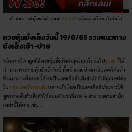
เว็บหวยเก่าแก่ ผู้เล่นนับล้าน หวย
LOTTOVIP
สมัครเล่นฟรี จ่ายจริง จ่ายไว
หวยหุ้นฮั่งเส็งวันนี้
19/8/65
รวมแนวทาง
ฮั่งเส็งเช้า-บ่าย
หลังจากที่เราดูสถิติหวยหุ้นฮั่งเส็งล่าสุดไปแล้ว ต่อไป
ruay
ก็ได้
นำ แนวทางหวยหุ้นฮั่งเส็งวันนี้ ทั้งเช้าและบ่ายมาอัปเดตให้แล้ว
ซึ่งแนวทางทั้งหมดนี้ล้วนเป็นเลขเด็ดฮั่งเส็งสำนักดังที่ถูกแชร์ต่อ
ใน
กลุ่มเลขเด็ดซองดัง
หลายเจ้า โดยเป็นเลขเด็ดที่ผ่านการใช้
สูตรหวยหุ้นฮั่งเส็งทำให้แม่นยำมากถึง 89% สามารถตามสำนัก
เหล่านี้ได้เลย เช่น…