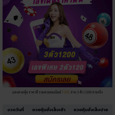
แทงหวยหุ้น ราคาดี รวมหวยออนไลน์
TODE
จ่าย 3 ตัว 1200 จ่ายจริง
งวดวันที่
หวยหุ้นฮั่งเส็งเช้า
หวยหุ้นฮั่งเส็งบ่าย