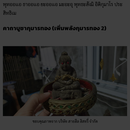
พุทออแอ ธาออแอ ยะออแอ มะอะอุ พุทธะสังมิ อิติกุมาโร ประ
สิทธิเม
คาถาบูชากุมารทอง (เพิ่มพลังกุมารทอง 2)
ขอบคุณภาพจาก บริษัท สายฮีล ฮิสทรี่ จำกัด