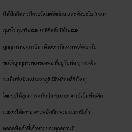
ขอบคุณภาพจาก T News
(อยากให้กุมารทองเป็นเด็กดี เชื่อฟัง อยู่ในโอวาทของเรา ต้อง
คอยท่องคาถานี้ไว้เป็นประจำ จะช่วยให้กุมารทองไม่ดื้อไม่ซน
แน่นอน)
(ให้นึกถึงบารมีพระรัตนตรัยก่อน และ ตั้งนะโม 3 จบ)
กุมาโร กุมารีมะมะ เอหิจิตตัง ปิยังมะมะ
ลูกกุมารทอง มานิมา ด้วยบารมีแห่งพระรัตนตรัย
ขอให้ลูกกุมารทองของพ่อ ที่อยู่กับพ่อ ทุกดวงจิต
จงเป็นที่หนึ่งแห่งมหาภูติ มีอิทธิฤทธิ์ยิ่งใหญ่