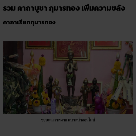
รวม คาถาบูชา กุมารทอง เพิ่มความขลัง
คาถาเรียกกุมารทอง
ขอบคุณภาพจาก แนวหน้าออนไลน์