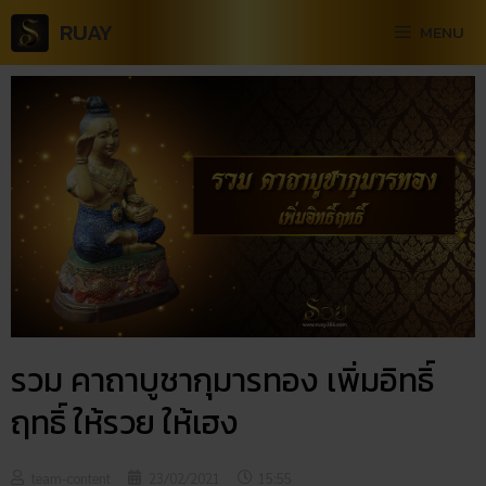
RUAY
MENU
รวม คาถาบูชากุมารทอง เพิ่มอิทธิ์
ฤทธิ์ ให้รวย ให้เฮง
team-content
23/02/2021
15:55