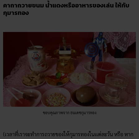
คาถาถวายขนม น้ำแดงหรืออาหารของเล่น ให้กับ
กุมารทอง
ขอบคุณภาพจาก ธนเดชกุมารทอง
(เวลาที่เราจะทำการถวายของให้กุมารทองในแต่ละวัน หรือ หาก