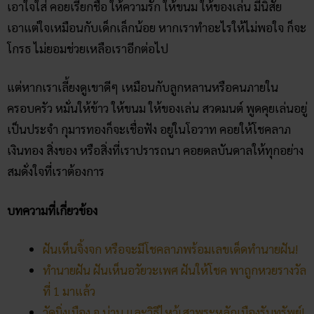
สรุป
สำหรับใครหลายคนที่สงสัย ทำไมเราต้องทำการสวด
คาถาบูชา
กุมารทอง
ด้วย แค่ถวายน้ำและของเล่นไม่พอหรือ นั่นก็เพราะว่า
กุมารทอง ก็เป็นเหมือนกับเด็กเล็กคนหนึ่ง ต้องการการดูแล
เอาใจใส่ คอยเรียกชื่อ ให้ความรัก ให้ขนม ให้ของเล่น มีนิสัย
เอาแต่ใจเหมือนกับเด็กเล็กน้อย หากเราทำอะไรให้ไม่พอใจ ก็จะ
โกรธ ไม่ยอมช่วยเหลือเราอีกต่อไป
แต่หากเราเลี้ยงดูเขาดีๆ เหมือนกับลูกหลานหรือคนภายใน
ครอบครัว หมั่นให้ข้าว ให้ขนม ให้ของเล่น สวดมนต์ พูดคุยเล่นอยู่
เป็นประจำ กุมารทองก็จะเชื่อฟัง อยู่ในโอวาท คอยให้โชคลาภ
เงินทอง สิ่งของ หรือสิ่งที่เราปรารถนา คอยดลบันดาลให้ทุกอย่าง
สมดั่งใจที่เราต้องการ
บทความที่เกี่ยวข้อง