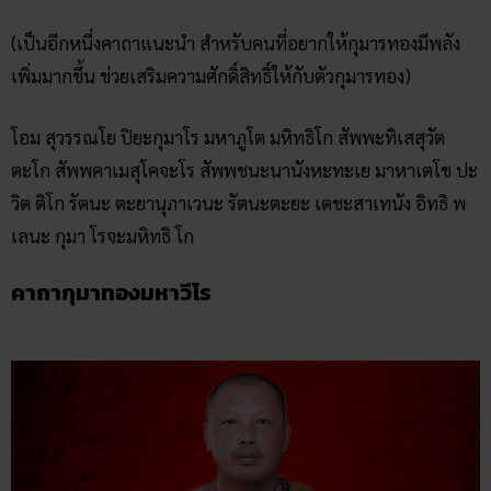
(เป็นอีกหนึ่งคาถาแนะนำ สำหรับคนที่อยากให้กุมารทองมีพลัง
เพิ่มมากขึ้น ช่วยเสริมความศักดิ์สิทธิ์ให้กับตัวกุมารทอง)
โอม สุวรรณโย ปิยะกุมาโร มหาภูโต มหิทธิโก สัพพะทิเสสุวัต
ตะโก สัพพคาเมสุโคจะโร สัพพชนะนานังหะทะเย มาหาเตโช ปะ
วิต ติโก รัตนะ ตะยานุภาเวนะ รัตนะตะยะ เตชะสาเทนัง อิทธิ พ
เลนะ กุมา โรจะมหิทธิ โก
คาถากุมาทองมหาวีโร