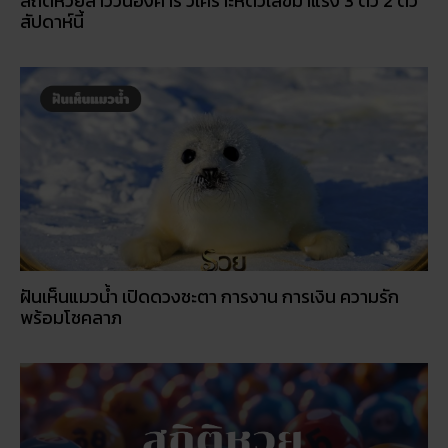
สถิติหวยลาววันอังคาร วิเคราะห์ตัวเลขมาแรง 3 ตัว 2 ตัว
สัปดาห์นี้
ฝันเห็นแมวน้ำ เปิดดวงชะตา การงาน การเงิน ความรัก