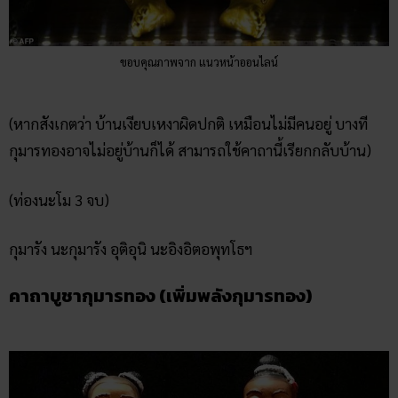
ขอบคุณภาพจาก แนวหน้าออนไลน์
(หากสังเกตว่า บ้านเงียบเหงาผิดปกติ เหมือนไม่มีคนอยู่ บางที
กุมารทองอาจไม่อยู่บ้านก็ได้ สามารถใช้คาถานี้เรียกกลับบ้าน)
(ท่องนะโม 3 จบ)
กุมารัง นะกุมารัง อุติอุนิ นะอิงอิตอพุทโธฯ
คาถาบูชากุมารทอง (เพิ่มพลังกุมารทอง)