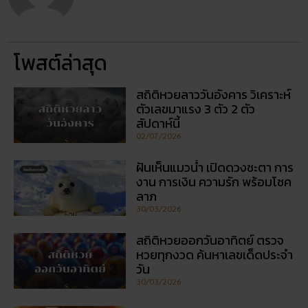
Facebook
Twitter
Email
team-content
โพสต์ล่าสุด
สถิติหวยลาววันอังคาร วิเคราะห์
ตัวเลขมาแรง 3 ตัว 2 ตัว
สัปดาห์นี้
02/07/2026
ฝันเห็นแมวน้ำ เปิดดวงชะตา การ
งาน การเงิน ความรัก พร้อมโชค
ลาภ
30/03/2026