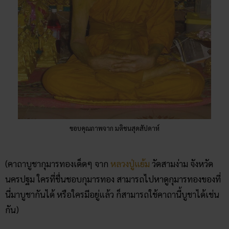
ขอบคุณภาพจาก มติชนสุดสัปดาห์
(คาถาบูชากุมารทองเด็ดๆ จาก
หลวงปู่แย้ม
วัดสามง่าม จังหวัด
นครปฐม ใครที่ชื่นชอบกุมารทอง สามารถไปหาดูกุมารทองของที่
นี่มาบูชากันได้ หรือใครมีอยู่แล้ว ก็สามารถใช้คาถานี้บูชาได้เช่น
กัน)