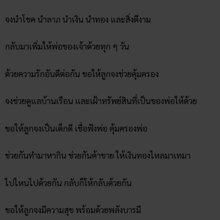
แต่ต้องทำตนเป็นเต็กตี เป็นผู้มีคุณธรรม
ด้วยอนุภาพ แห่งคุณพระศรีรัตนตรัย
และครูบาอาจารย์ทั้งหลาย เมื่อลูกได้ไปท่องเที่ยวแล้ว
จงนำโชค นำลาภ นำเงิน นำทอง และสิ่งตีงาม
กลับมาเพิ่มให้พ่อของเจ้าด้วยทุก ๆ วัน
ด้วยความรักอันดีต่อกัน ขอให้ลูกจงช่วยคุ้มครอง
จงช่วยดูแลบ้านเรือน และเฝ้าทรัพย์สินที่เป็นของพ่อให้ด้วย
ขอให้ลูกจงเป็นเด็กดี เชื่อฟังพ่อ คุ้มครองพ่อ