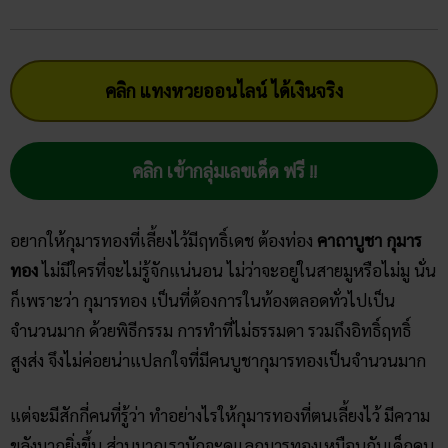
คลิก แทงหวยออนไลน์ ได้เงินจริง
คลิก เข้ากลุ่มเลขเด็ด ฟรี !!
อยากให้กุมารทองที่เลี้ยงไว้มีฤทธิ์เดช ต้องท่อง
คาถาบูชา กุมาร
ทอง
ไม่มีใครที่จะไม่รู้จักแน่นอน ไม่ว่าจะอยู่ในสายมูหรือไม่มู นั่น
ก็เพราะว่า กุมารทอง เป็นที่ต้องการในท้องตลอดทั่วไปเป็น
จำนวนมาก ด้วยพิธีกรรม การทำที่ไม่ธรรมดา รวมถึงอิทธิ์ฤทธิ์
สูงส่ง จึงไม่ค่อยน่าแปลกใจที่มีคนบูชากุมารทองเป็นจำนวนมาก
แต่จะมีสักกี่คนที่รู้ว่า ทำอย่างไรให้กุมารทองที่ตนเลี้ยงไว้ มีความ
ขลังมากยิ่งขึ้น ส่วนมากเรามักจะดูแลกุมารทองเหมือนกับเด็กคน