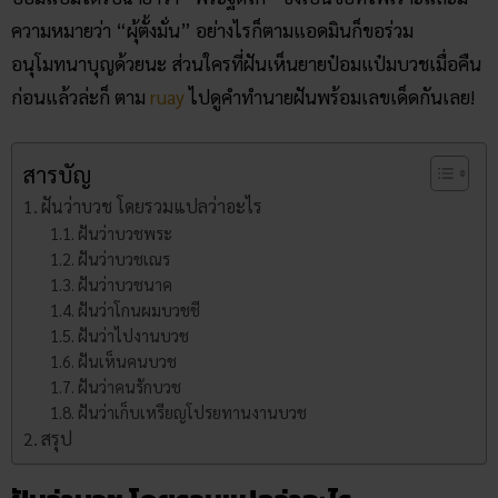
ความหมายว่า “ผุ้ตั้งมั่น” อย่างไรก็ตามแอดมินก็ขอร่วม
อนุโมทนาบุญด้วยนะ ส่วนใครที่ฝันเห็นยายป๋อมแป๋มบวชเมื่อคืน
ก่อนแล้วล่ะก็ ตาม
ruay
ไปดูคำทำนายฝันพร้อมเลขเด็ดกันเลย!
สารบัญ
ฝันว่าบวช โดยรวมแปลว่าอะไร
ฝันว่าบวชพระ
ฝันว่าบวชเณร
ฝันว่าบวชนาค
ฝันว่าโกนผมบวชชี
ฝันว่าไปงานบวช
ฝันเห็นคนบวช
ฝันว่าคนรักบวช
ฝันว่าเก็บเหรียญโปรยทานงานบวช
สรุป