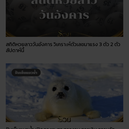
ฝันเห็นแมวน้ำ เปิดดวงชะตา การงาน การเงิน ความรัก
พร้อมโชคลาภ