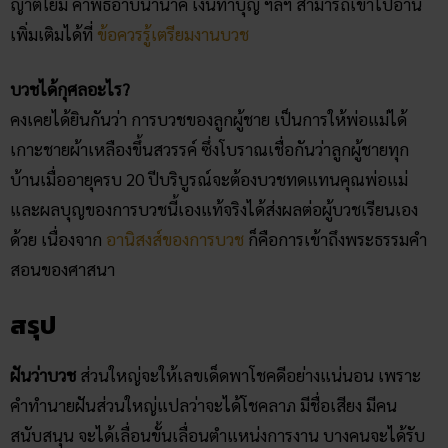
และผลบุญของการบวชนี้เองแท้จริงได้ส่งผลต่อผู้บวชเรียนเอง
ด้วย เนื่องจาก
อานิสงส์ของการบวช
ก็คือการเข้าถึงพระธรรมคำ
สอนของศาสนา
สรุป
ฝันว่าบวช
ส่วนใหญ่จะให้เลขเด็ดพาโชคดีอย่างแน่นอน เพราะ
คำทำนายฝันส่วนใหญ่แปลว่าจะได้โชคลาภ มีชื่อเสียง มีคน
สนับสนุน จะได้เลื่อนขั้นเลื่อนตำแหน่งการงาน บางคนจะได้รับ
ผิดชอบงานมากขึ้น แต่ก็จะมีความเครียดเข้ามาเช่นกัน ทำอะไร
ช่วงนี้ก็ต้องหมั่นพักผ่อนและผ่อนคลายสมองบ้าง
แต่ถึงคำทำนายจะทายว่ามีโชค ก็ไม่ได้แปลว่าโชคของเราจะดี
เสมอไปนะ โปรดใช้วิจารณญาณกันด้วย ใครที่อยากซื้อลอตเตอรี่
ซื้อหวยฮานอย
หวยหุ้น
หวยออนไลน์ ฯลฯ เราต้องรู้เทคนิคในการ