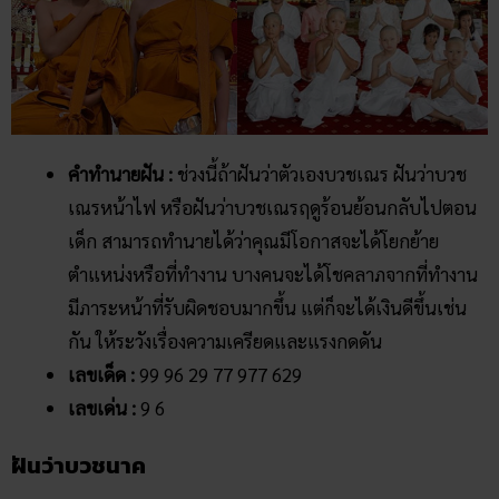
คำทำนายฝัน :
ช่วงนี้ถ้าฝันว่าตัวเองบวชเณร ฝันว่าบวช
เณรหน้าไฟ หรือฝันว่าบวชเณรฤดูร้อนย้อนกลับไปตอน
เด็ก สามารถทำนายได้ว่าคุณมีโอกาสจะได้โยกย้าย
ตำแหน่งหรือที่ทำงาน บางคนจะได้โชคลาภจากที่ทำงาน
มีภาระหน้าที่รับผิดชอบมากขึ้น แต่ก็จะได้เงินดีขึ้นเช่น
กัน ให้ระวังเรื่องความเครียดและแรงกดดัน
เลขเด็ด :
99 96 29 77 977 629
เลขเด่น :
9 6
ฝันว่าบวชนาค