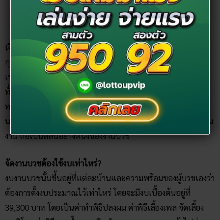
ทาน ที่จะมีเหรียญโปรยทานหน้าตาสวยงามและมีเงินอยู่ในนั้น
นาคผู้ออกบวชจะเป็นผู้แจกเงินโปรยทานให้กับญาติโยมผู้มาร่วม
งาน ถือเป็นสีสันอย่างหนึ่งของงานบวช
จัดงานบวชต้องใช้งบเท่าไหร่?
งบงานบวชนั้นขึ้นอยู่ที่แต่ละบ้านและความพร้อมของผู้บวชเองว่า
ต้องการตั้งงบประมาณไว้เท่าไหร่ โดยจะมีงบเบื้องต้นอยู่ที่
39,300 บาท โดยเป็นค่าทำพิธีปลงผม ค่าพิธีเลี้ยงเพล จัดเลี้ยง
ญาติโยม ค่าพิธีอาบน้ำนาค เงินทำบุญ ฯลฯ สามารถเข้าไปอ่าน
เพิ่มเติมได้ที่
ข้อควรรู้เตรียมงานบวช
บวชได้กุศลอะไร?
คงเคยได้ยินกันว่า การบวชของลูกผู้ชาย เป็นการให้พ่อแม่ได้
เกาะชายผ้าเหลืองขึ้นสวรรค์ ซึ่งโบราณเชื่อกันว่าลูกผู้ชายทุก
บ้านเมื่ออายุครบ 20 ปีบริบูรณ์จะต้องบวชทดแทนคุณพ่อแม่