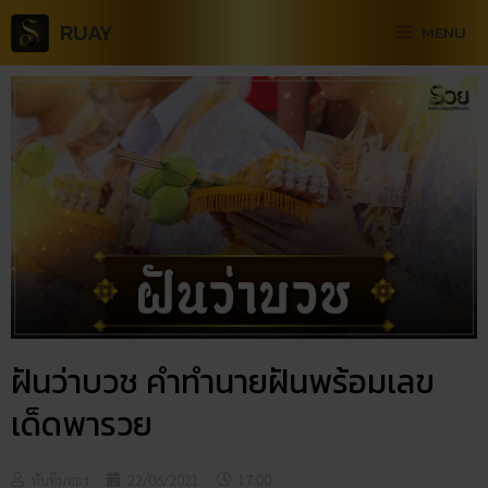
RUAY
MENU
ฝันว่าบวช คำทำนายฝันพร้อมเลข
เด็ดพารวย
ทับทิมทอง
22/06/2021
17:00