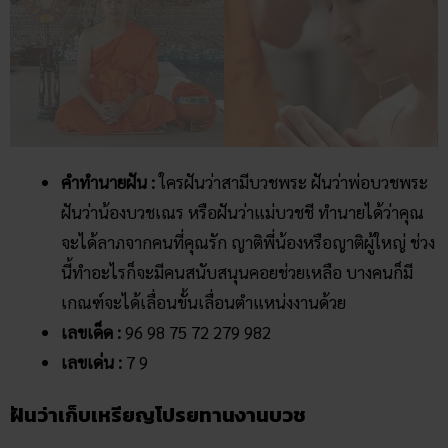
ฝันว่าน้องบวชเณร หรือฝันว่าแม่บวชชี ทำนายได้ว่าคุณ
จะได้ลาภจากคนที่คุณรัก ญาติพี่น้องหรือญาติผู้ใหญ่ ช่วง
นี้ทำอะไรก็จะมีคนสนับสนุนคอยช่วยเหลือ บางคนก็มี
เกณฑ์จะได้เลื่อนขั้นเลื่อนตำแหน่งงานด้วย
เลขเด็ด :
96 98 75 72 279 982
เลขเด่น :
7 9
ฝันว่าเก็บเหรียญโปรยทานงานบวช