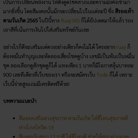
เป็นการเปลี่ยนพลังงาน ให้ดึงดูดโชคลาภและความมั่งคั่งเข้ามา
มากยิ่งขึ้น โดยสีมงคลนั้นมักจะเปลี่ยนไปในแต่ละปี ซึ่ง
สีรองเท้า
ตามวันเกิด 2565
ในปีนี้ทาง
Ruay365
ก็ได้อัปเดตมาให้แล้ว รอง
เอาสีที่เน้นการเงินไปใส่เสริมทรัพย์กันเลย
อย่างไรก็ดีจะเสริมแต่ดวงอย่างเดียวก็คงไม่ได้ ใครอยาก
ruay
ก็
ต้องหมั่นทำบุญและหัดลองเสี่ยงโชคดูบ้าง เลขมีเป็นพันเป็นหมื่น
ชุด ลองเลือกดูสักชุดดูก็ได้ แทงเพียง 1 บาทก็มีโอกาสลุ้นบาทละ
900 เลยทีเดียวที่เว็บของเรา หรือจะสมัครเว็บ
Tode
ก็ได้ เพราะ
เว็บนี้จ่ายสูงแถมมีเครดิตฟรีด้วย!
บทความแนะนำ
สีมงคลเสริมดวงสุขภาพ ตามวันเกิด ใส่สีไหนสุขภาพดี
ห่างไกลโควิด-19
สีมงคลวันสอบ 12 ราศี ใส่สีไหนดี ช่วยให้สอบผ่านฉลุย