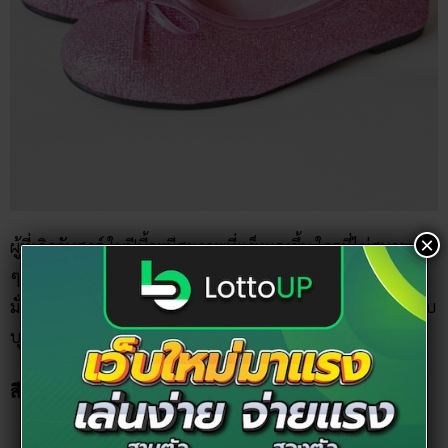
×
ผู้ที่เกิดวันศุกร์ ในปีนี้จะมีสุขภาพที่แข็งแรงขึ้น ใครที่ไม่สบายบ่อย
ๆ จะหมดเคราะห์ได้ออกจากบ้านสักที ไปไหนก็ต้องพกความมุ่ง
มั่นและความแน่วแน่ไปด้วย ดังนั้นรองเท้าต้องหาที่ใส่แล้วเข้ากับ
บุคลิกเราให้มากที่สุด และ สีรองเท้าตามวันเกิด 2565 ได้แก่…
สีรองเท้าเสริมการเงินวันศุกร์
ชมพู แดง เขียว