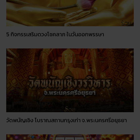
5 กิจกรรเสริมดวงโชคลาภ ในวันออกพรรษา
วัดพนัญเชิง โบราณสถานกรุงเก่า จ.พระนครศรีอยุธยา