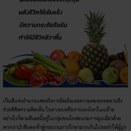
เป็นสีแห่งอำนาจแสดงถึงการมีพลังและความทะเยอทะยานจึง
ช่วยพิชิตความคิดเห็น ในทางลบหรือการมองโลกในแง่ร้าย
อย่างไรก็ตามสีเฉดนี้อยู่ในกลุ่มของโทสะและการฉุนเฉียวด้วย
หากเรานำสีแดงเข้าสู่กระบวนการรักษามากเกินไปจะทำให้ผู้ถูก