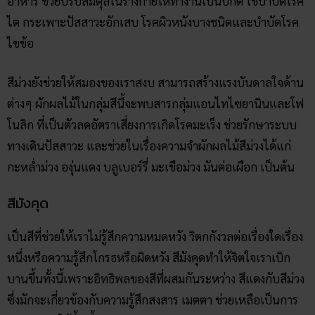
อาหาร ช่วยปรับสมดุลในร่างกายให้ทำงานเป็นปกติ ใช้บำบัดโรค
ไต กระเพาะปัสสาวะอักเสบ โรคผิวหนังบางชนิดและบำบัดโรค
ไขข้อ
สีม่วงยังช่วยให้สมองของเราสงบ สามารถสร้างแรงบันดาลใจด้าน
ต่างๆ ผักผลไม้ในกลุ่มสีนี้จะพบสารกลุ่มแอนไทไซยานินและโฟ
โนลิก ที่เป็นตัวลดอัตราเสี่ยงการเกิดโรคมะเร็ง ช่วยรักษาระบบ
ทางเดินปัสสาวะ และช่วยในเรื่องความจำผักผลไม้สีม่วงได้แก่
กะหล่ำม่วง องุ่นแดง บลูเบอร์รี่ มะเขือม่วง มันต่อเผือก เป็นต้น
สีมังคุด
เป็นสีที่ช่วยให้เราไม่รู้สึกความหมดหวัง วิตกกังวลต่อเรื่องใดเรื่อง
หนึ่งหรือความรู้สึกโกรธหรือผิดหวัง สีมังคุดทำให้จิตใจเราเบิก
บานขึ้นทั้งนี้เพราะอิทธิพลของสีที่ผสมกันระหว่าง สีแดงกับสีม่วง
ซึ่งมักจะเกี่ยวข้องกับความรู้สึกสงสาร เมตตา ช่วยเหลือเป็นการ