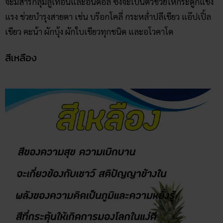
จะมีสารกลุ่มลูเทอินและอินดอล ซึ่งจะเป็นตัวช่วยให้กระดูกแข็ง
แรง ช่วยบำรุงสายตา เช่น บร๊อกโคลี่ กระหล่ำปลีเขียว แอ๊ปเปิ้ล
เขียว คะน้า ผักบุ้ง ผักใบเขียวทุกชนิด และอโวคาโด
สีเหลือง