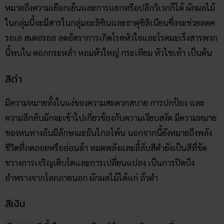
หมายถึงความเยือกเย็นและการแยกหรือปลีกวิเวกก็ได้ ผักผลไม้
ในกลุ่มนี้จะมีสารในกลุ่มอะลิซินและธาตุซิลิเนียนซึ่งจะช่วยลดค
รอเล สเตอรอล ลดอัตราการเกิดโรคหัวใจและโรคมะเร็งสารพวก
นี้พบใน ดอกกระหล่ำ หอมหัวใหญ่ กระเทียม หัวไชเท้า เป็นต้น
สีดำ
มีความหมายทั้งในแง่ของความสะดวกสบาย การปกป้อง และ
ความลึกลับมักจะเข้าไปเกี่ยวข้องกับความเงียบสงัด มีความหมาย
ของหนทางอันมีลักษณะอันไกลโพ้น นอกจากนี้ยังหมายถึงพลัง
ชีวิตที่ถดถอยหรืออ่อนล้า หมดพลังและลี้ลับสีดำยังเป็นสีที่ขัด
ขวางการเจริญเติบโตและการเปลี่ยนแปลง เป็นการปิดปัง
อำพรางจากโลกภายนอก ผักผลไม้ได้แก่ ถั่วดำ
สีเงิน