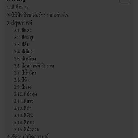
สี คือ???
สีมีอิทธิพลต่อร่างกายอย่างไร
สีสุขภาพดี
สีแดง
สีชมพู
สีส้ม
สีเขียว
สีเหลือง
สีสุขภาพดี สีมรกต
สีน้ำเงิน
สีฟ้า
สีม่วง
สีมังคุด
สีขาว
สีดำ
สีเงิน
สีทอง
สีน้ำตาล
สีช่วยบำบัดอารมณ์