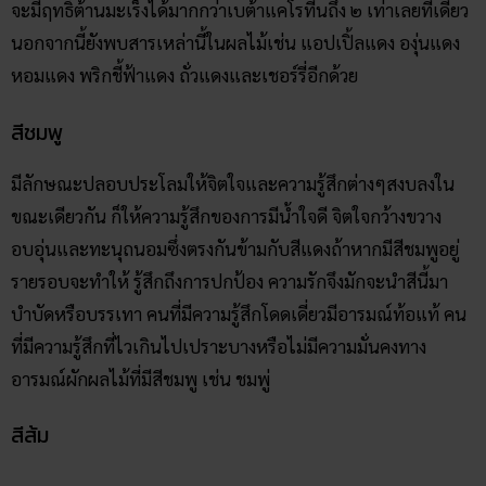
จะมีฤทธิ์ต้านมะเร็งได้มากกว่าเบต้าแคโรทีนถึง ๒ เท่าเลยทีเดียว
นอกจากนี้ยังพบสารเหล่านี้ในผลไม้เช่น แอปเปิ้ลแดง องุ่นแดง
หอมแดง พริกชี้ฟ้าแดง ถั่วแดงและเชอร์รี่อีกด้วย
สีชมพู
มีลักษณะปลอบประโลมให้จิตใจและความรู้สึกต่างๆสงบลงใน
ขณะเดียวกัน ก็ให้ความรู้สึกของการมีน้ำใจดี จิตใจกว้างขวาง
อบอุ่นและทะนุถนอมซึ่งตรงกันข้ามกับสีแดงถ้าหากมีสีชมพูอยู่
รายรอบจะทำให้ รู้สึกถึงการปกป้อง ความรักจึงมักจะนำสีนี้มา
บำบัดหรือบรรเทา คนที่มีความรู้สึกโดดเดี่ยวมีอารมณ์ท้อแท้ คน
ที่มีความรู้สึกที่ไวเกินไปเปราะบางหรือไม่มีความมั่นคงทาง
อารมณ์ผักผลไม้ที่มีสีชมพู เช่น ชมพู่
สีส้ม