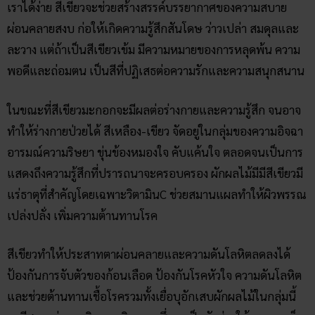
เราได้ง่าย สีเขียวจะช่วยสร้างสรรค์บรรยากาศของความสบาย
ผ่อนคลายสงบ ก่อให้เกิดความรู้สึกสันโดษ ว่าวเปล่า สมดุลและ
ละวาง แต่ถ้าเป็นสีเขียวเข้ม มีความหมายของการหลุดพ้น ความ
พอดีและถ่อมตน เป็นสีที่ปฏิเสธต่อความรักและความสนุกสนาน
ในขณะที่สีเขียวมะกอกจะมีผลต่อร่างกายและความรู้สึก จนอาจ
ทำให้ร่างกายป่วยได้ สีเหลือง-เขียว จัดอยู่ในกลุ่มของความอิจฉา
อารมณ์ความริษยา ขุ่นข้องหมองใจ คับแค้นใจ ตลอดจนเป็นการ
แสดงถึงความรู้สึกที่ปรารถนาจะครอบครอง ผักผลไม้มีมีสีเขียวมี
แร่ธาตุที่สำคัญโดยเฉพาะวิตามินC ช่วยสมานแผลทำให้ผิวพรรณ
เปล่งปลั่ง เพิ่มความต้านทานโรค
สีเขียวทำให้ประสาทตาผ่อนคลายและความดันโลหิตลดลงได้
ป้องกันการจับตัวของก้อนเลือด ป้องกันโรคหัวใจ ความดันโลหิต
และช่วยต้านทานเชื้อโรครวมทั้งเยื่อบุอักเสบผักผลไม้ในกลุ่มนี้