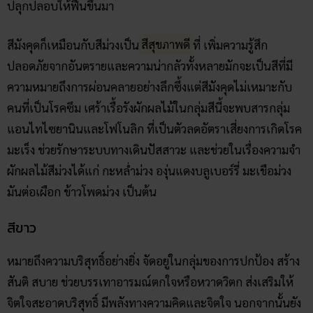
ปลุกปลอบให้ฟื้นขึ้นมา
สีมังคุดก็เหมือนกับสีม่วงเป็น
สีสุขภาพดี
ที่ เพิ่มความรู้สึก
ปลอดภัยจากอันตรายและความน่ากลัวทั้งหลายมักจะเป็นสีที่มี
ความหมายถึงการผ่อนคลายอย่างลึกซึ้งแต่สีมังคุดไม่เหมาะกับ
คนที่เป็นโรคซึม เศร้าเรื้อรังผักผลไม้ในกลุ่มสีนี้จะพบสารกลุ่ม
แอนไทไซยานินและโฟโนลิก ที่เป็นตัวลดอัตราเสี่ยงการเกิดโรค
มะเร็ง ช่วยรักษาระบบทางเดินปัสสาวะ และช่วยในเรื่องความจำ
ผักผลไม้สีม่วงได้แก่ กะหล่ำม่วง องุ่นแดงบลูเบอร์รี่ มะเขือม่วง
มันต่อเผือก ข้าวโพดม่วง เป็นต้น
สีขาว
หมายถึงความบริสุทธิ์อย่างยิ่ง จัดอยู่ในกลุ่มของการปกป้อง สร้าง
สันติ สบาย ช่วยบรรเทาอารมณ์ตกใจหรือหวาดวิตก ส่งเสริมให้
จิตใจสะอาดบริสุทธิ์ มีพลังทางความคิดและจิตใจ นอกจากนั้นยัง