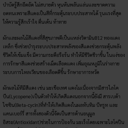
บำบัดรู้สึกอึดอัด ไม่สบายตัว หุนหันพลันแล่นและขาดความ
อดทนเพราะสีแดงเป็นสีที่กระตุ้นระบบประสาทได้ รุนแรงที่สุด
ให้ความรู้สึกเร้าใจ ตื่นเต้น ท้าทาย
ผักและผลไม้สีแดงที่สีสุขภาพดีเป็นแหล่งวิตามินB12 ทองแดง
เหล็ก ซึ่งช่วยบำรุงระบบประสาทพลังของสีแดงช่วยกระตุ้นพลัง
ชีวิตให้เข้มแข็ง มีความกระตือรือร้น ทำให้มีชีวิตชีวาขึ้น ในแง่ของ
การรักษาสีแดงช่วยสร้างเม็ดเลือดแดง เพิ่มอุณหภูมิในร่างกาย
ระบบการไหลเวียนของเลือดดีขึ้น รักษาอาการหวัด
ผักผลไม้ทีมีสีแดง เช่น มะเขือเทศ แตงโมเนื่องจากมีสารไลโค
บีน(Lycopene)เป็นตัวทำให้เกิดสีแดงนอกจากนี้ยังมี สารเบต้า
ไซซิน(Beta-cycin)ที่ทำให้เกิดสีแดงในผลทับทิม บีทรูท และ
แคนเบอร์รี่ สารทั้งสองตัวนี้จัดเป็นสารต้านอนุมูล
อิสระ(Antioxidant)ช่วยในการป้องกัน มะเร็งโดยเฉพาะไลโคปีน