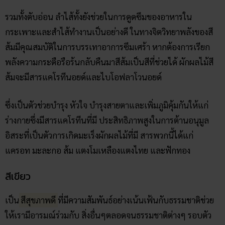
รวมทั้งตับอ่อน ลำไส้ทั้งยังช่วยในการดูดซึมของอาหารใน
กระเพาะและสำไส้ทำงานเป็นอย่างดี ในทางจิตวิทยาพลังของสี
ส้มมีคุณสมบัติในการบรรเทาอาการซึมเศร้า หากต้องการเรียก
พลังความกระตือรือร้นกลับคืนมาสีส้มเป็นสีที่ช่วยได้ ผักผลไม้สี
ส้มจะมีสารแคโรทีนอยด์และไบโอฟลาโวนอยด์
ซึ่งเป็นตัวช่วยบำรุง หัวใจ บำรุงสายตาและเพิ่มภูมิคุ้มกันให้แก่
ร่างกายซึ่งมีสารแคโรทีนที่มี ประสิทธิภาพสูงในการต้านอนุมูล
อิสระที่เป็นตัวการเกิดมะเร็งผักผลไม้ที่มี สารพวกนี้ได้แก่
แครอท มะละกอ ส้ม แตงโมเหลืองแตงไทย และฟักทอง
สีเขียว
เป็น
สีสุขภาพดี
ที่มีความสัมพันธ์อย่างเน้นเฟ้นกับธรรมชาติช่วย
ให้เรามีอารมณ์ร่วมกับ สิ่งอื่นๆตลอดจนธรรมชาติต่างๆ รอบตัว