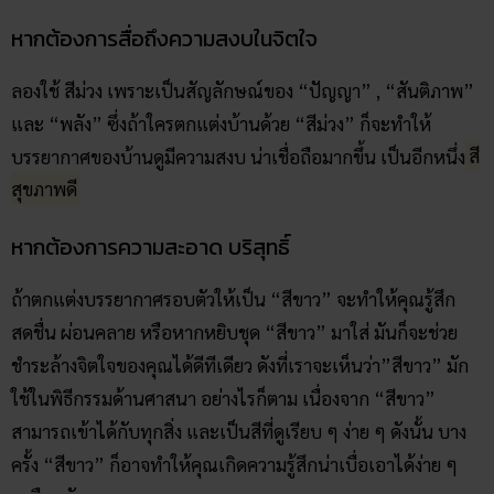
หากต้องการสื่อถึงความสงบในจิตใจ
ลองใช้ สีม่วง เพราะเป็นสัญลักษณ์ของ “ปัญญา” , “สันติภาพ”
และ “พลัง” ซึ่งถ้าใครตกแต่งบ้านด้วย “สีม่วง” ก็จะทำให้
บรรยากาศของบ้านดูมีความสงบ น่าเชื่อถือมากขึ้น เป็นอีกหนึ่ง
สี
สุขภาพดี
หากต้องการความสะอาด บริสุทธิ์
ถ้าตกแต่งบรรยากาศรอบตัวให้เป็น “สีขาว” จะทำให้คุณรู้สึก
สดชื่น ผ่อนคลาย หรือหากหยิบชุด “สีขาว” มาใส่ มันก็จะช่วย
ชำระล้างจิตใจของคุณได้ดีทีเดียว ดังที่เราจะเห็นว่า”สีขาว” มัก
ใช้ในพิธีกรรมด้านศาสนา อย่างไรก็ตาม เนื่องจาก “สีขาว”
สามารถเข้าได้กับทุกสิ่ง และเป็นสีที่ดูเรียบ ๆ ง่าย ๆ ดังนั้น บาง
ครั้ง “สีขาว” ก็อาจทำให้คุณเกิดความรู้สึกน่าเบื่อเอาได้ง่าย ๆ