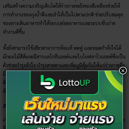
เสริมสร้างความเจริญเติบโตให้ร่างกายพลังของสีเหลืองช่วยให้
การทำงานของถุงน้ำดีและลำไส้เป็นไปตามปกติ ช่วยปรับสมดุล
ของทางเดินอาหารทำให้ระบบย่อยอาหารและระบบขับถ่าย
ทำงานดีขึ้น
ทั้งยังสามารถใช้เยียวยาอาการท้อแท้ หดหู่ และหมดกำลังใจได้
ผักผลไม้สีส้มจะมีสารแคโรทีนอยด์และไบโอฟลาโวนอยด์ซึ่งเป็น
ตัวช่วยบำรุงหัวใจ บำรุงสายตาและเพิ่มภูมิคุ้มกันให้แก่ร่างกายซึ่ง
×
มีสารแคโรทีนที่มี ประสิทธิภาพสูงในการต้านอนุมูลอิสระที่เป็น
ตัวการเกิดมะเร็งผักผลไม้ที่มี สารพวกนี้ได้แก่ แครอท มะละกอ
ส้ม แตงโมเหลือง ข้าวโพดหวานและฟักทอง
สีสุขภาพดี สีมรกต
เป็นสีที่ผสมผสานกันระหว่างสีน้ำเงินกับสีเขียวเข้มของท้องทะเล
ลึก จึงมีความหมายในเชิงของความเยือกเย็น ความสงบเงียบ