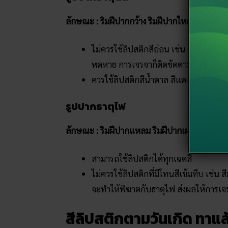
ลักษณะ : ริมฝีปากกว้าง ริมฝีปากใหญ่ อวบอิ่ม
ไม่ควรใช้ลิปสติกสีอ่อน เช่น สีเบจ หร
หดหาย การเจรจาก็ติดขัดตามไปด้วย
ควรใช้ลิปสติกสีน้ำตาล สีแดงเลือดนก ห
รูปปากธาตุไฟ
ลักษณะ : ริมฝีปากแหลม ริมฝีปากเผยอออกเล็ก
สามารถใช้ลิปสติกได้ทุกเฉดสี
ไม่ควรใช้ลิปสติกที่มีโทนสีเข้มทึบ เช่น ส
จะทำให้พิฆาตกับธาตุไฟ ส่งผลให้การเจร
สีลิปสติกตามวันเกิด ทาแล