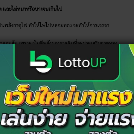
่าง และไม่หนาหรือบางจนเกินไป
เป็นพลังธาตุไฟ ทำให้ไฟไปหลอมทอง จะทำให้การเจรจา
ำตาลอมส้ม เพราะเป็นสีพลังของธาตุดินที่จะช่วยเสริมธาตุทอง
นบาง และ ริมฝีปากล่างหนา
ป็นพลังธาตุไฟ จะไปขัดแย้งกับธาตุน้ำ
 หรือนู้ด ให้เป็นสีธรรมชาติใกล้เคียงกับสีของริมฝีปาก
มแวววาว จะช่วยให้การเจรจาเป็นต่อและโดดเด่น