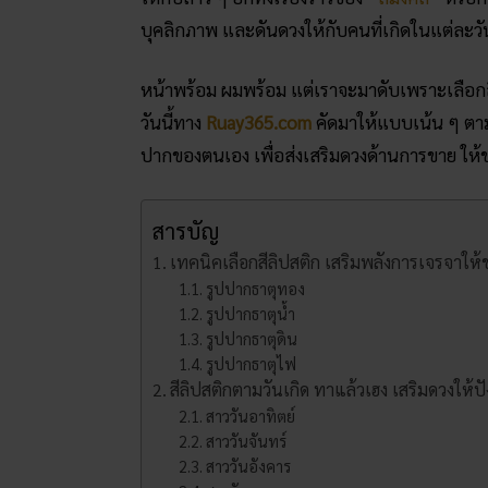
บุคลิกภาพ และดันดวงให้กับคนที่เกิดในแต่ละวั
หน้าพร้อม ผมพร้อม แต่เราจะมาดับเพราะเลือกสีล
วันนี้ทาง
Ruay365.com
คัดมาให้แบบเน้น ๆ ตาม
ปากของตนเอง เพื่อส่งเสริมดวงด้านการขาย ให้ข
สารบัญ
เทคนิคเลือกสีลิปสติก เสริมพลังการเจรจาให้
รูปปากธาตุทอง
รูปปากธาตุน้ำ
รูปปากธาตุดิน
รูปปากธาตุไฟ
สีลิปสติกตามวันเกิด ทาแล้วเฮง เสริมดวงให้ปั
สาววันอาทิตย์
สาววันจันทร์
สาววันอังคาร