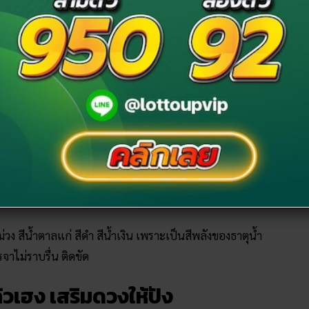
ือ สีนู้ด และไม่ควรเขียนขอบปาก เพราะจะทำให้อำนาจวาสนา
รือสีแดงอมน้ำตาล จะเป็นการเสริมพลังธาตุดิน
น้อย
ีม่วง สีน้ำตาลแก่ สีดำ สีน้ำเงิน เพราะเป็นสีพลังของธาตุน้ำ
จาไม่ราบรื่น ติดขัด
้วเฮง เสริมดวงให้ปัง