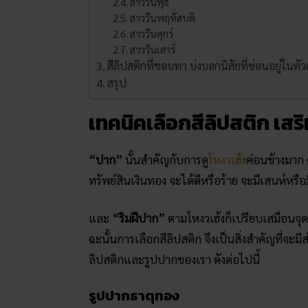
สาววันพุธ
สาววันพฤหัสบดี
สาววันศุกร์
สาววันเสาร์
สีลิปสติกที่ชอบทา บ่งบอกนิสัยที่ซ่อนอยู่ในตัว
สรุป
เทคนิคเลือกสีลิปสติก เส
“ปาก”
นั้นสำคัญกับการดู
โหงวเฮ้ง
ค่อนข้างมาก 
ทรัพย์สินเงินทอง จะได้ดีหรือร้าย จะมีเสนห์หรื
และ
“ริมฝีปาก”
ตามโหงวเฮ้งก็เปรียบเสมือน
ฉะนั้นการเลือกสีลิปสติก จึงเป็นสิ่งสำคัญที่จะม
ลิปสติกและรูปปากของเรา ดังต่อไปนี้
รูปปากธาตุทอง