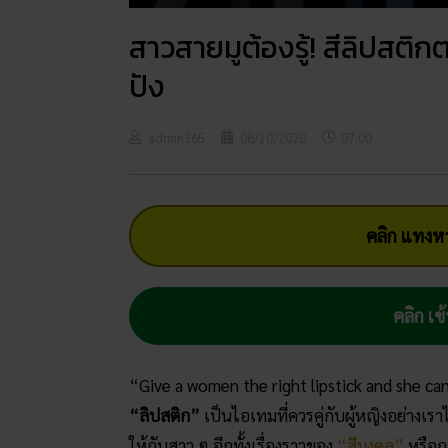
สาวสายมูต้องรู้! สีลิปสติก
ปัง
admin365
08/10/2020
07:00
คลิก แทงหว
คลิก เข้
“Give a women the right lipstick and she ca
“ลิปสติก”
เป็นไอเทมที่ควรคู่กับผู้หญิงอย่างเรา
ให้กับสาว ๆ อีกทั้งเรื่องราวของ
“สีมงคล”
หรือก