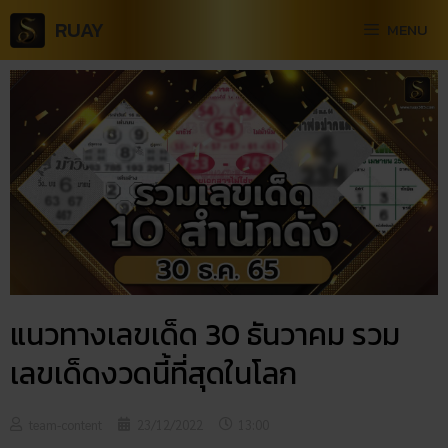
RUAY
MENU
แนวทางเลขเด็ด 30 ธันวาคม รวม
เลขเด็ดงวดนี้ที่สุดในโลก
team-content
23/12/2022
13:00