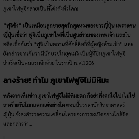
ภูเขาไฟฟูจิกลายเป็นที่โด่งดังทั่วโลก!
“ฟุจิซัง” เป็นเหมือนลูกชายสุดรักสุดหวงของชาวญี่ปุ่น เพราะคน
ญี่ปุ่นเชื่อว่า ฟูจิเป็นภูเขาไฟที่เป็นศูนย์รวมของเทพเจ้า และ
ใน
อดีตเชื่อกันว่า “ฟูจิ เป็นสถานที่ศักดิ์สิทธิ์ที่ผู้หญิงห้ามเข้า” และ
ยังกล่าวขานกันว่า
มีนักบวชในยุคเมจิ เป็นผู้ที่ปีนภูเขาไฟฟูจิ
สำเร็จเป็นคนแรกอีกด้วย ในราวปี พ.ศ.1206
ลางร้าย! ทำไม ภูเขาไฟฟูจิไม่มีหิมะ
หลังจากเห็นข่าว ภูเขาไฟฟูจิไม่มีหิมะตก ก็อย่าพึ่งตกใจไป! ไม่ใช่
ลางร้ายวันโลกแตกแต่อย่างใด
ตอนนี้บรรดานักวิทยาศาสตร์
ญี่ปุ่น ยังคงสำรวจความเคลื่อนไหวของการระเบิดอย่างใกล้ชิด
และกล่าวว่า…