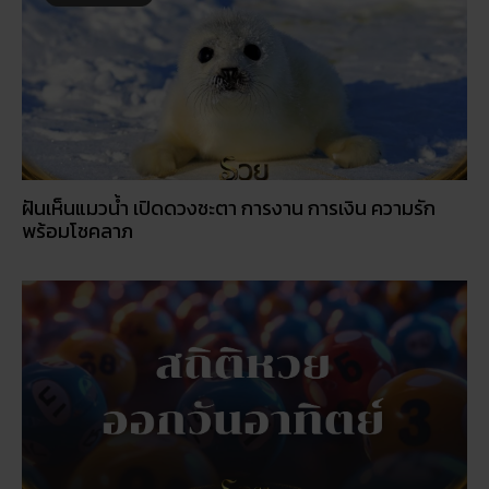
ฝันเห็นแมวน้ำ เปิดดวงชะตา การงาน การเงิน ความรัก
พร้อมโชคลาภ
สถิติหวยออกวันอาทิตย์ ตรวจหวยทุกงวด ค้นหาเลขเด็ด
ประจำวัน