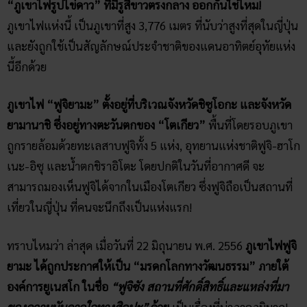
“ภูเขาไฟรูปไข่ดาว” ที่มีรูสีขาวตรงกลาง ออกกันใช่ไหม!
ภูเขาไฟแห่งนี้ เป็นภูเขาที่สูง 3,776 เมตร ที่นับว่าสูงที่สุดในญี่ปุ่น
และยังถูกใช้เป็นสัญลักษณ์ประจำชาติของแดนอาทิตย์อุทัยแห่ง
นี้อีกด้วย
ภูเขาไฟ “ฟูจิยามะ” ตั้งอยู่ที่บริเวณจังหวัดชิซูโอกะ และจังหวัด
ยามานาชิ ซึ่งอยู่ทางตะวันตกของ “โตเกียว”
พื้นที่โดยรอบภูเขา
ถูกรายล้อมด้วยทะเลสาบฟูจิทั้ง 5 แห่ง, อุทยานแห่งชาติฟูจิ-ฮาโก
เนะ-อิซุ และน้ำตกชิราอิโตะ โดยปกติในวันที่อากาศดี จะ
สามารถมองเห็นฟูจิได้จากในเมืองโตเกียว ซึ่งฟูจิถือเป็นสถานที่
เที่ยวในญี่ปุ่น ที่คนจะนึกถึงเป็นแห่งแรก!
ทราบไหมว่า ล่าสุด เมื่อวันที่ 22 มิถุนายน พ.ศ. 2556
ภูเขาไฟฟูจิ
ยามะ ได้ถูกประกาศให้เป็น “มรดกโลกทางวัฒนธรรม” ภายใต้
องค์การยูเนสโก ในชื่อ
“ฟูจิซัง สถานที่ศักดิ์สิทธิ์และแหล่งที่มา
ของความบันดาลใจทางศิลปะ”
ด้วย
เป็นเรื่องที่น่าภาคภูมิมาก!