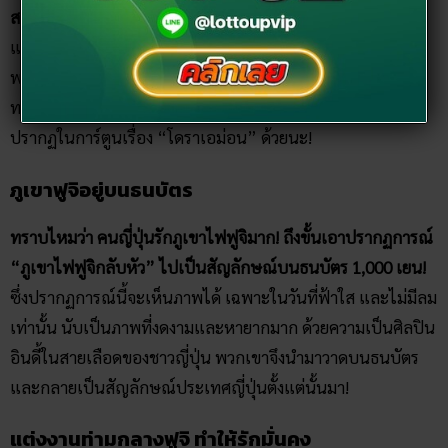
สาบลอคเนส!
มีรายงานว่ามีการพบเห็นมชชี่ครั้งแรกในปี 1970
และเป็นที่สนใจในวงกว้างเมื่อปี 1987 ช่างภาพหลายคนอ้างว่า
พบเห็นสิ่งมีชีวิตขนาดยักษ์ยาวกว่า 30 เมตร อาศัยอยู่ใน
ทะเลสาบแห่งนี้ ตั้งแต่นั้นมาชาวญี่ปุ่นจึงปักใจเชื่อ และยังมี
ปรากฏในการ์ตูนเรื่อง “โดราเอม่อน” ด้วยนะ!
ภูเขาฟูจิอยู่บนธนบัตร
ทราบไหมว่า คนญี่ปุ่นรักภูเขาไฟฟูจิมาก! ถึงขั้นเอาปรากฏการณ์
“ภูเขาไฟฟูจิกลับหัว” ไปเป็นสัญลักษณ์บนธนบัตร 1,000 เยน!
ซึ่งปรากฏการณ์นี้จะเห็นภาพได้ เฉพาะในวันที่ฟ้าใส และไม่มีลม
เท่านั้น นับเป็นภาพที่งดงามและหายากมาก ด้วยความเป็นศิลปิน
อินดี้ในสายเลือดของชาวญี่ปุ่น พวกเขาจึงนำมาวาดบนธนบัตร
และกลายเป็นสัญลักษณ์ประเทศญี่ปุ่นตั้งแต่นั้นมา!
แต่งงานท่ามกลางฟูจิ ทำให้รักมั่นคง