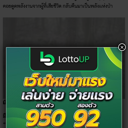
คอยดูดพลังงานจากผู้ที่เสียชีวิต กลับคืนมาเป็นพลังแห่งป่า
×
มีสัตว์ประหลาด อยู่ในภูเขาไฟฟูจิ
มีความเชื่อว่า ภูเขาไฟฟูจิ มีสัตว์ประหลาดทะเลสาบ ที่เรียกว่า
“มชชี่” อาศัยอยู่ด้วย ซึ่งมีลักษณะคล้้ายกับ “เนสซี่” แห่งทะเล