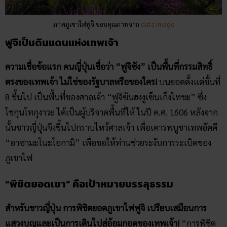
ภาพภูเขาไฟฟูจิ ขอบคุณภาพจาก
data:image
ฟูจิเป็นดินแดนแห่งเทพเจ้า
ความเชื่อข้อแรก คนญี่ปุ่นเชื่อว่า “ฟูจิซัง” เป็นพื้นที่กรรมสิทธิ์
ตรงของเทพเจ้า ไม่ใช่ของรัฐบาลหรือของใคร!
บนยอดตั้งแต่ชั้นที่
8 ขึ้นไป เป็นพื้นที่ของศาลเจ้า “ฟูจิซันฮงงูเซ็นเก็งไทชะ” ซึ่ง
โชกุนโทกุงาวะ ได้เป็นผู้บริจาคพื้นที่ให้ ในปี ค.ศ. 1606 หลังจาก
นั้นชาวญี่ปุ่นจึงขึ้นไปกราบไหว้ศาลเจ้า เพื่อเคารพบูชาเทพอัคคี
“อาซามะโนะโอกามิ” เพื่อขอให้ท่านช่วยระงับการระเบิดของ
ภูเขาไฟ
“พิชิตยอดเขา” คือเป้าหมายบรรลุธรรม
สำหรับชาวญี่ปุ่น การพิชิตยอดภูเขาไฟฟูจิ เปรียบเสมือนการ
แสวงบุญและเป็นการเดินไปสู่อ้อมกอดของเทพเจ้า!
“การพิชิต