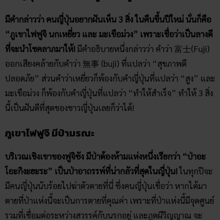
มีคำกล่าวว่า คนญี่ปุ่นอยากฝันเห็น 3 สิ่ง ในคืนขึ้นปีใหม่ นั่นก็คือ
“ภูเขาไฟฟูจิ นกเหยี่ยว และ มะเขือม่วง” เพราะเชื่อว่าเป็นลางดี
ที่จะนำโชคลาภมาให้!
มีคำอธิบายหนึ่งกล่าวว่า คำว่า 富士(Fuji)
ออกเสียงคล้ายกับคำว่า 無事 (buji) ที่แปลว่า “สุขภาพดี
ปลอดภัย” ส่วนคำว่าเหยี่ยวก็พ้องกับคำญี่ปุ่นที่แปลว่า “สูง” และ
มะเขือม่วง ก็พ้องกับคำญี่ปุ่นที่แปลว่า “ทำให้สำเร็จ” ทำให้ 3 สิ่ง
นี้เป็นฝันดีที่สุดของชาวญี่ปุ่นเลยก็ว่าได้!
ภูเขาไฟฟูจิ มีป่ามรณะ
บริเวณเชิงเขาของฟูจิซัง มีป่าต้องห้ามแห่งหนึ่งเรียกว่า “ป่าอะ
โอะกิงะฮะระ” เป็นป่าอาถรรพ์ที่น่ากลัวที่สุดในญี่ปุ่น!
ในทุกปีจะ
มีคนญี่ปุ่นนับร้อยไปฆ่าตัวตายที่นี่ ซึ่งคนญี่ปุ่นเชื่อว่า หากได้มา
ตายที่ป่าแห่งนี้จะเป็นการตายที่คุณค่า เพราะที่ป่าแห่งนี้มีจุดศูนย์
รวมที่เชื่อมต่อระหว่างสวรรค์กับนรกอยู่ และภูตผีวิญญาณ จะ