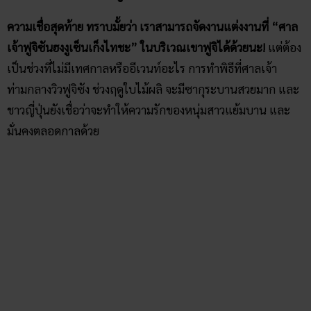
ความเชื่อสุดท้าย ทราบมั้ยว่า เราสามารถจัดงานแต่งงานที่ “ศาล
เจ้าฟูจิซันฮงงูเซ็นเก็งไทชะ” ในบริเวณเขาฟูจิได้ด้วยนะ!
แต่ต้อง
เป็นช่วงที่ไม่มีเทศกาลหรืออีเวนท์อะไร การทำพิธีที่ศาลเจ้า
ท่ามกลางวิวฟูจิซัง ช่วงฤดูใบไม้ผลิ จะมีซากุระบานสวยมาก และ
ชาวญี่ปุ่นยังเชื่อว่าจะทำให้ความรักของหนุ่มสาวแย้มบาน และ
มั่นคงตลอดกาลด้วย