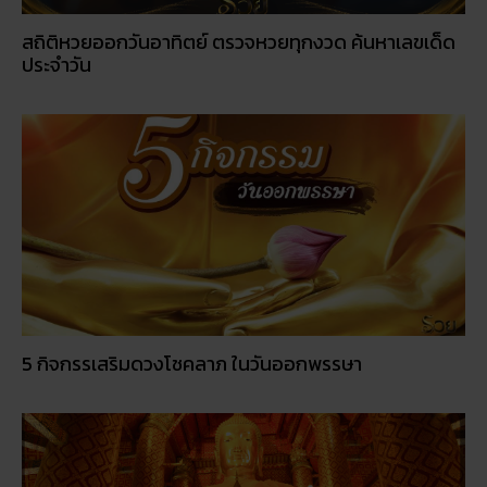
5 กิจกรรเสริมดวงโชคลาภ ในวันออกพรรษา