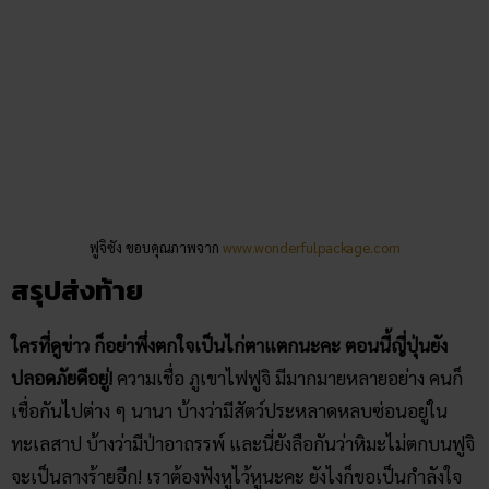
ฟูจิซัง ขอบคุณภาพจาก
www.wonderfulpackage.com
สรุปส่งท้าย
ใครที่ดูข่าว ก็อย่าพึ่งตกใจเป็นไก่ตาแตกนะคะ ตอนนี้ญี่ปุ่นยัง
ปลอดภัยดีอยู่!
ความเชื่อ ภูเขาไฟฟูจิ มีมากมายหลายอย่าง คนก็
เชื่อกันไปต่าง ๆ นานา บ้างว่ามีสัตว์ประหลาดหลบซ่อนอยู่ใน
ทะเลสาป บ้างว่ามีป่าอาถรรพ์ และนี่ยังลือกันว่าหิมะไม่ตกบนฟูจิ
จะเป็นลางร้ายอีก! เราต้องฟังหูไว้หูนะคะ ยังไงก็ขอเป็นกำลังใจ
ให้ชาวญี่ปุ่นด้วย
สุดท้ายใครที่อยากเสริมดวง ต้อนรับปี 2564 อย่าลืมอ่านบทความ
ruay
ข้างล่างนี้ด้วยนะ แอดมินคนงามรวบรวมเคล็ดลับเสริมดวง