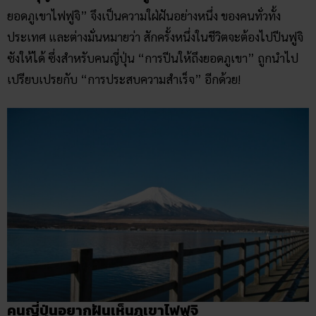
ยอดภูเขาไฟฟูจิ” จึงเป็นความใฝ่ฝันอย่างหนึ่ง ของคนทั่วทั้ง
ประเทศ และต่างมั่นหมายว่า สักครั้งหนึ่งในชีวิตจะต้องไปปีนฟูจิ
ซังให้ได้ ซึ่งสำหรับคนญี่ปุ่น “การปีนให้ถึงยอดภูเขา” ถูกนำไป
เปรียบเปรยกับ “การประสบความสำเร็จ” อีกด้วย!
คนญี่ปุ่นอยากฝันเห็นภูเขาไฟฟูจิ