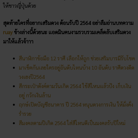
มาให้แล้วจ้าาา
สีนาฬิกา​ข้อมือ​ 12​ ราศี เลือกให้ถูก ช่วยเสริมบารมีรับโชค
มาเช็คกันเลยใครอยู่อันดับไหนบ้าง 10 อัน
ดั
บ ราศีดวงดีด
วงเฮงปี2564
สีกระเป๋า​ตังค์​ตามวันเกิด​ 2564​ ใช้สีไหนแล้วปัง เก็บเงิน
อยู่ กวักเงินล้าน
ฤกษ์​เปิดบัญชี​ธนาคาร ปี 2564 หนุนดวงการเงิน ให้มั่งคั่ง
ร่ำรวย
สีมงคลตามปีเกิด 2564 ใส่สีไหนดีเป็นมงคลรับปีใหม่
คลิก แทงหวยออนไลน์ ได้เงินจริง