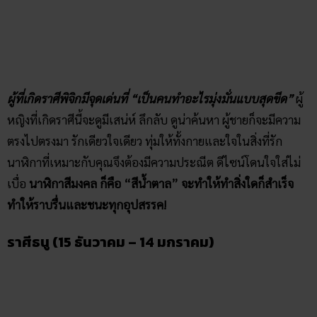
สุดท้าย สำหรับชาวราศีธนูมีจุดเด่น คือ “เป็นคนมองโลกในแง่ดี
ไม่เคยหมดความหวัง”
ผู้หญิงธนูมักจะเป็นตัวของตัวเองสูง ไม่
ชอบถูกบังคับ ถูกควบคุมให้อยู่ในกฎเกณฑ์ ผู้ชายเองก็จะมี
จินตนาการสูง มีความอยากรู้อยากเห็น มุ่งมั่นในทางของตน
นาฬิกาที่เหมาะสมกับคุณจึงต้องมีดีไซน์เข้ากับบุคลิกไลฟ์สไตล์
ของคุณ
สีนาฬิกานำโชคปี 2564 ก็คือ “สีชมพู หรือสีสดใส” ที่จะ
ช่วยสร้างพลังบวก และนำพาโชคลาภมาให้ชีวิตคุณ!
สรุปส่งท้าย
จบปีก็ต้องเริ่มใหม่ “แต่ถ้าจบกับเธอไป ต้องทำยังไงต่อดี” เอ๊ะ…
ถึงแม้ว่าเราจะควบคุม สถานการณ์เลวร้ายต่าง ๆ ที่เกิดขึ้นไม่ได้