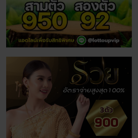
สถิติหวยลาววันอังคาร วิเคราะห์ตัวเลขมาแรง 3 ตัว 2 ตัว
สัปดาห์นี้
ฝันเห็นแมวน้ำ เปิดดวงชะตา การงาน การเงิน ความรัก