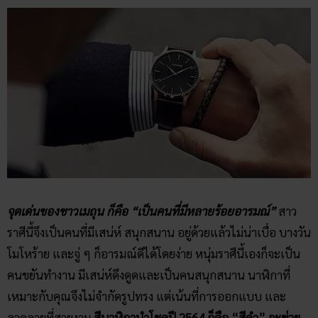
จุดเด่นของชาวเมถุน ก็คือ “เป็นคนที่มีหลายร้อยอารมณ์”
สาว
ราศีนี้จึงเป็นคนที่มีเสน่ห์ สนุกสนาน อยู่ด้วยแล้วไม่น่าเบื่อ บางวัน
โมโหร้าย และจู่ ๆ ก็อารมณ์ดีได้โดยง่าย หนุ่มราศีนี้เองก็จะเป็น
คนขยันทำงาน มีเสน่ห์ดึงดูดและเป็นคนสนุกสนาน นาฬิกาที่
เหมาะกับคุณจึงไม่จำกัดรูปทรง แต่เน้นที่การออกแบบ และ
ลวดลายที่สวยงาม
สีนาฬิกานำโชคปี 2564 ก็คือ “สีดำ” จะช่วย