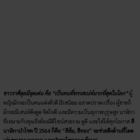
ที่เหมาะกับคุณจึงต้องมีดีไซน์สวยงาม ดูดี และใส่ได้ทุกโอกาส
สี
นาฬิกานำโชค ปี 2564 ก็คือ “สีส้ม, สีทอง” จะช่วยดึงด้านที่โดด
เด่นของคุณออกมา และนำพาโชคลาภเข้ามา!
ราศีพิจิก (15 พฤศจิกายน – 14 ธันวาคม)