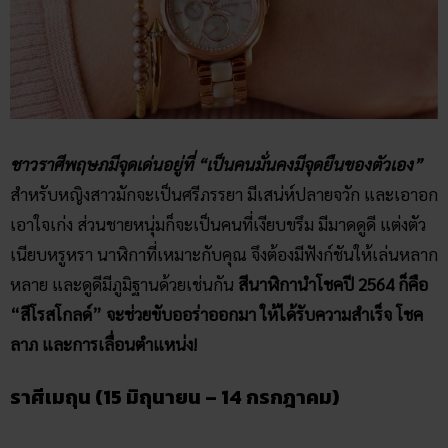
ชาวราศีพฤษภมีจุดเด่นอยู่ที่ “เป็นคนมั่นคงมีจุดยืนของตัวเอง”
สำหรับหญิงสาวมักจะเป็นศรีภรรยา มีเสน่ห์ปลายจวัก และเอาอก
เอาใจเก่ง ส่วนชายหนุ่มก็จะเป็นคนที่เงียบขรึม มีมาดดูดี แต่งตัว
เนียบหรูหรา นาฬิกาที่เหมาะกับคุณ จึงต้องมีฟังก์ชันให้เล่นหลาก
หลาย และดูดีมีภูมิฐานด้วยเช่นกัน
สีนาฬิกานำโชคปี 2564 ก็คือ
“สีโรสโกลด์” จะช่วยขับออร่าออกมา ให้ได้รับความสำเร็จ โชค
ลาภ และการเลื่อนตำแหน่ง!
ราศีเมถุน (15 มิถุนายน – 14 กรกฎาคม)