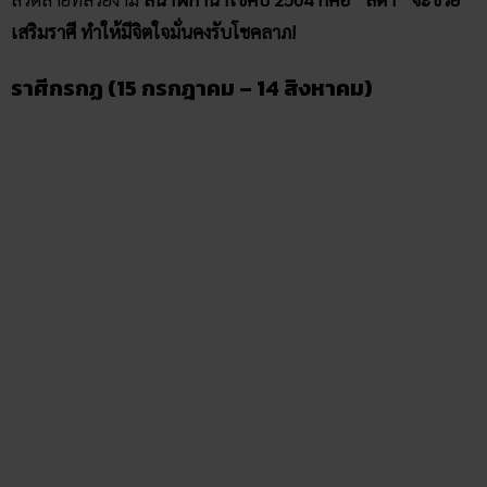
เสริมราศี ทำให้มีจิตใจมั่นคงรับโชคลาภ!
ราศีกรกฏ (15 กรกฎาคม – 14 สิงหาคม)
ผู้ที่เกิดราศีกรกฏมีจุดเด่นที่ “เป็นคนอ่อนไหวและช่างฝัน”
ผู้หญิง