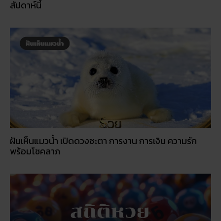
5 กิจกรรเสริมดวงโชคลาภ ในวันออกพรรษา
วัดพนัญเชิง โบราณสถานกรุงเก่า จ.พระนครศรีอยุธยา