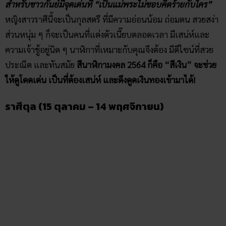
ราศีตุล (15 ตุลาคม – 14 พฤศจิกายน)
ชาวราศีตุลมีจุดเด่น คือ “เป็นคนที่ทรงสเน่ห์มากที่สุดในโลก”
ผู้
หญิงมักจะเป็นคนแต่งตัวดี มีรสนิยม ฉลาดปราดเปรื่อง ผู้ชายก็
มักจะมีเสน่ห์ดึงดูด จิตใจดี และมีความเป็นสุภาพบุรุษสูง นาฬิกา