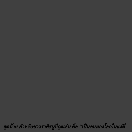
แต่สิ่งหนึ่งที่เราทำได้ ก็คือ “การเริ่มเปลี่ยนแปลงจากตัวเรา” แอ
ดมินเชื่อว่าทุกวันก็คือปีใหม่ค่า เราเริ่มต้นได้ทุกวัน อยากรวยก็
ต้องขยัน หมั่นทำงาน เก็บเงิน และต้องลองเสริมดวงด้วย สี
นาฬิกา​ข้อมือ​ 12​ ราศี!
เพราะว่า “ความเชื่อ” จะเป็นสิ่งที่ช่วยผลักให้ทกอย่างเกิดขึ้นจริง
ยิ่งเราเชื่อ เราเห็นภาพตัวเราประสบความเร็จ ได้ชัดเจนมากเท่า
ไหร่ โอกาสที่จะเป็นจริงก็ยิ่งมีมากขึ้น ดังนั้นถ้าจะเชื่อ ก็เชื่อใน
เรื่องดี ๆ นะคะทุกคน และอย่าลืมไปอ่านเคล็ดลับเสริมดวงการ
เงินของ ruay 365 ข้างล่างนี้เลย!
บทความที่เกี่ยวข้อง
มาเช็คกันเลยใครอยู่อันดับไหนบ้าง 10 อัน
ดั
บ ราศีดวงดีด
วงเฮงปี2564