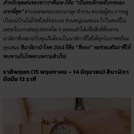
สำหรับจุดเด่นของชาวราศีเมษ ก็คือ “เป็นคนที่กระฉับกระเฉง
มากที่สุด”
สาวเมษจะชอบออกมาลุย ทำงาน พบปะผู้คน การอยู่
เป็นแม่บ้านไม่ใช่สไตล์ของเธอ ส่วนหนุ่มเมษเอง ก็เป็นคนที่ไม่
เคยหวั่นเกรงต่ออุปสรรคใด ๆ อดทนทำได้เพื่อสิ่งที่ต้องการ
นาฬิกาที่เหมาะกับคุณจึงต้องเป็นนาฬิกาที่ใส่ได้ทุกโอกาสพร้อม
ลุยเสมอ
สีนาฬิกานำโชค 2564 ก็คือ “สีทอง” จะช่วยเสริมราศีให้
พบพานกับโชคลาภความสำเร็จ!
ราศีพฤษภ (15 พฤษภาคม – 14 มิถุนายน) สีนาฬิกา​
ข้อมือ​ 12​ ราศี