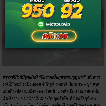
ชาวราศีสิงห์มีจุดเด่นที่ “มีความเป็นสุภาพชนดูสูงส่ง”
หญิงสาว
ราศีนี้มักจะมีรสนิยมสูง แต่งตัวดูดี วางตัวดี มีมาดนางพญา ชาย
หนุ่มก็จะมีความหยิ่งทะนง เข้มแข็ง แจ่งตัวเนี๊ยบ ไม่ยอมแพ้ต่อ
เรื่องใดง่าย ๆ นาฬิกาที่เหมาะกับคุณจึงต้องทำโดยวัสดุพิเศษ
หรือประดับด้วยอัญมณีที่ดูมีค่า
นาฬิกาสีมงคลปี 2564 ของชาว
ราศีสิงห์ ก็คือ “สีเขียว” จะช่วยดึงความสง่าในตัวออกมา ทำให้มี
ออร่ารับทรัพย์ สำเร็จดังหวัง!
ราศีกันย์ (15 กันยายน – 14 ตุลาคม)