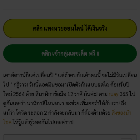
คลิก แทงหวยออนไลน์ ได้เงินจริง
คลิก เข้ากลุ่มเลขเด็ด ฟรี !!
เคาท์ดาวน์ก็แค่เปลี่ยนปี “แต่ถ้าคบกับเค้าคนนี้ จะไม่มีวันเปลี่ยน
ไป” กรู๊ววว! วันนี้แอดมินขอมาเปิดตัวกันแบบฉดใฉ ต้อนรับปี
ใหม่ 2564 ด้วย สีนาฬิกา​ข้อมือ​ 12​ ราศี กันค่ะ! ตาม
ruay
365 ไป
ดูกันเลยว่า นาฬิกาสีไหนหนา จะช่วยเพิ่มออร่าให้กับเรา! ถึง
แม้ว่า โควิด ระลอก 2 กำลังจะกลับมา ก็ต้องต้านด้วย
สิ่งของนำ
โชค
ให้รู้แล้วรู้รอดกันไปเลยค่าาา!