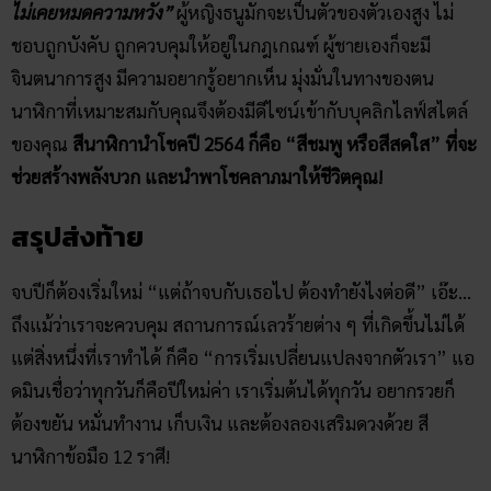
สีกระเป๋า​ตังค์​ตามวันเกิด​ 2564​ ใช้สีไหนแล้วปัง เก็บเงิน
อยู่ กวักเงินล้าน
ฤกษ์​เปิดบัญชี​ธนาคาร ปี 2564 หนุนดวงการเงิน ให้มั่งคั่ง
ร่ำรวย
สีมงคลตามปีเกิด 2564 ใส่สีไหนดีเป็นมงคลรับปีใหม่
อัปเดต! สิ่งของนำโชค 12 ราศี 2564 มีพกติดตัวนำพาโชค
ลาภ
คลิก แทงหวยออนไลน์ ได้เงินจริง
คลิก เข้ากลุ่มเลขเด็ด ฟรี !!
Facebook
Twitter
Email