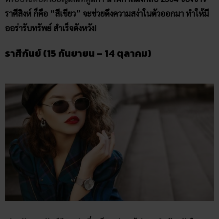
สำหรับชาวกันย์มีจุดเด่นที่ “เป็นแม่พระไม่ชอบคิดร้ายกับใคร”
หญิงสาวราศีนี้จะเป็นกุลสตรี ที่มีความอ่อนน้อม ถ่อมตน สวยสง่า
ส่วนหนุ่ม ๆ ก็จะเป็นคนที่แต่งตัวเนี๊ยบตลอดเวลา มีเสน่ห์และ
ความเจ้าชู้อยู่นิด ๆ นาฬิกาที่เหมาะกับคุณจึงต้อง มีดีไซน์ที่สวย
ประณีต และทันสมัย
สีนาฬิกามงคล 2564 ก็คือ “สีเงิน” จะช่วย
ให้ดูโดดเด่น เป็นที่ต้องเสน่ห์ และดึงดูดเงินทองเข้ามาได้!