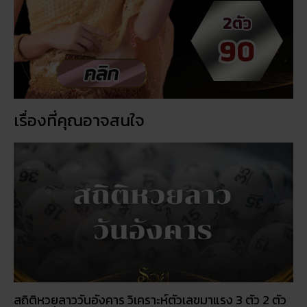
พร้อมโชคลาภ
สถิติหวยออกวันอาทิตย์ ตรวจหวยทุกงวด ค้นหาเลขเด็ด
ประจำวัน