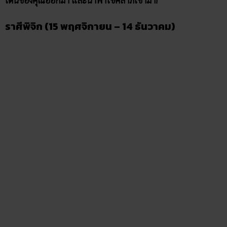
ผู้ที่เกิดราศีพิจิกมีจุดเด่นที่ “เป็นคนทำอะไรมุ่งมั่นแบบสุดขีด”
ผู้
หญิงที่เกิดราศีนี้จะดูมีเสน่ห์ ลึกลับ ดูน่าค้นหา ผู้ชายก็จะมีความ
ตรงไปตรงมา รักเดียวใจเดียว ทุ่มให้ทั้งกายและใจในสิ่งที่รัก
นาฬิกาที่เหมาะกับคุณจึงต้องมีความประณีต ดีไซน์โดนใจใส่ไม่
เบื่อ
นาฬิกาสีมงคล ก็คือ “สีน้ำตาล” จะทำให้ทำสิ่งใดก็สำเร็จ
ทำให้ราบรื่นและชนะทุกอุปสรรค!
ราศีธนู (15 ธันวาคม – 14 มกราคม)