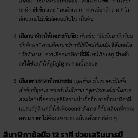
เหลือง” เหมาะกับสีโทนอ่อน
“คนผิวขาวซีด” ควรเลือก
นาฬิกาสีเข้ม และ “คนผิวแทน” ควรเลือกสีกลาง ๆ ไม่
อ่อนและไม่เข้มจัดจนเกินไป เป็นต้น
เลือกนาฬิกาให้เหมาะกับวัย :
สำหรับ “วัยเรียน นักเรียน
นักศึกษา” ควรเลือกนาฬิกาที่มีดีไซน์ทันสมัย
สีสันสดใส
“วัยทำงาน” ควรเลือกนาฬิกาที่มีดีไซน์เรียบหรู มีระดับ
จะได้ช่วยทำให้ดูมีภูมิฐาน ตามนี้เลยนะ!
เลือกตามราคาที่เหมาะสม :
สุดท้าย เรื่องราคาเป็นสิ่ง
สำคัญที่สุด! เราควรคำนึงถึงจาก “จุดประสงค์เราในการ
สวมใส่”
เพื่อความดูดีมีความน่าเชื่อถือ อาจซื้อนาฬิกามี
แบรนด์ดูดี แต่ถ้าใส่เพื่อออกกำลังกาย ก็ต้องเลือกที่ความ
คงทน ราคาไม่ต้องแพงมาก แล้วแต่โอกาสต่าง ๆ
สีนาฬิกา​ข้อมือ​ 12​ ราศี ช่วยเสริมบารมี