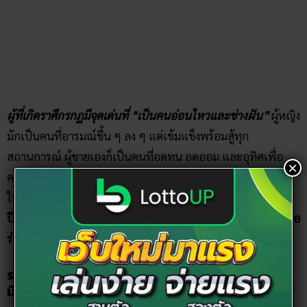
มักเป็นคนที่อารมณ์ขึ้น ๆ ลง ๆ แต่เข้มแข็งพร้อมสู้ทุก
สถานการณ์ ผู้ชายเองก็เป็นคนที่อดทน อดออม และอุทิศเพื่อ
ความมั่นคงในชีวิต นาฬิกาที่เหมาะกับคุณจึงต้องมีความพิถีพิถัน
ในการออกแบบ และสามารถใช้ได้ทุกงาน ส่วน
นาฬิกาสีนำโชค
ปี 2564 ก็คือ “สีม่วง” จะช่วยดึงจุดแข็งของคุณออกมา ทำให้มีออ
ร่ารับทรัพย์รับโชค!
ราศีสิงห์ (15 สิงหาคม – 14 กันยายน) สีนาฬิกา​ข้อ
มือ​ 12​ ราศี
×