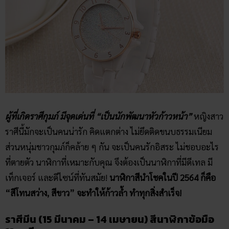
ผู้ที่เกิดราศีกุมภ์ มีจุดเด่นที่ “เป็นนักพัฒนาหัวก้าวหน้า”
หญิงสาว
ราศีนี้มักจะเป็นคนน่ารัก คิดแตกต่าง ไม่ยึดติดขนบธรรมเนียม
ส่วนหนุ่มชาวกุมภ์ก็คล้าย ๆ กัน จะเป็นคนรักอิสระ ไม่ชอบอะไร
ที่ตายตัว นาฬิกาที่เหมาะกับคุณ จึงต้องเป็นนาฬิกาที่มีดีเทล มี
เท็กเจอร์ และดีไซน์ที่ทันสมัย!
นาฬิกาสีนำโชคในปี 2564 ก็คือ
“สีโทนสว่าง, สีขาว” จะทำให้ก้าวล้ำ ทำทุกสิ่งสำเร็จ!
ราศีมีน (15 มีนาคม – 14 เมษายน) สีนาฬิกา​ข้อมือ​