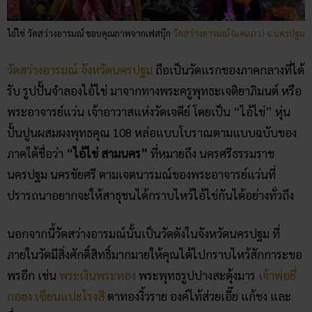
ไอ้ไข่ วัดสว่างอารมณ์ ขอบคุณภาพจากเฟสบุ๊ก
วัดสว่างอารมณ์ (แคแถว) จ.นครปฐม
วัดสว่างอารมณ์ จังหวัดนครปฐม
ถือเป็นวัดแรกของภาคกลางที่ได้
รับ รูปปั้นจำลองไอ้ไข่ มาจากทางพระครูพุทธะเจติยาภิมนต์ หรือ
พระอาจารย์แว่น เจ้าอาวาสแห่งวัดเจดีย์ โดยเป็น “ไอ้ไข่” หุ่น
ปั้นปูนผสมผงพุทธคุณ 108 หล่อแบบโบราณตามแบบฉบับของ
ภาคใต้ชื่อว่า
“ไอ้ไข่ สามนคร”
ที่หมายถึง นครศรีธรรมราช
นครปฐม นครชัยศรี ตามเจตนารมณ์ของพระอาจารย์แว่นที่
ปรารถนาอยากจะให้สาธุชนได้กราบไหว้ไอ้ไข่กันได้อย่างทั่วถึง
นอกจากนี้วัดสว่างอารมณ์นั้นเป็นวัดดังในจังหวัดนครปฐม ที่
ภายในวัดมีสิ่งศักดิ์สิทธิ์มากมายให้คุณได้ไปกราบไหว้สักการะขอ
พรอีก เช่น
พระเงินพระทอง
พระพุทธรูปปางสะดุ้งมาร
เจ้าพ่อยี่
กอฮง
เซียนแปะโรงสี
ตาทองงิ้วราย องค์ไท้ส่วยเอี๊ย แก้ชง และ