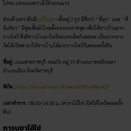
ไก่ชน แขวนและวางไว้จำนวนมาก
ส่วนด้านขวามือมี
รูปปั้นกุมาร
ตั้งอยู่ 2 รูป มีชื่อว่า “พี่จุก” และ “พี่
จันทิมา” มีชุดเสื้อผ้าไทยตั้งแขวนหลายชุด เพื่อให้ชาวบ้านมาก
ราบไหว้ ซึ่งมีชาวบ้านมาไหว้ขอเลขเด็ดกันตลอด เนื่องจากทาง
วัดได้เปิดศาลาให้ชาวบ้านได้มากราบไหว้กันตลอดทั้งคืน
ที่อยู่ :
ถนนสายราชบุรี-จอมบึง หมู่ 15 ตำบลเกาะพลับพลา
อำเภอเมือง จังหวัดราชบุรี
พิกัด :
https://goo.gl/maps/4GqAcq4XWhxXWp4Q7
เวลาทำการ :
08.00-18.00 น. (ศาลาไอ้ไข่ เปิดให้ไหว้ตลอดทั้ง
คืน)
การบูชาไอ้ไข่