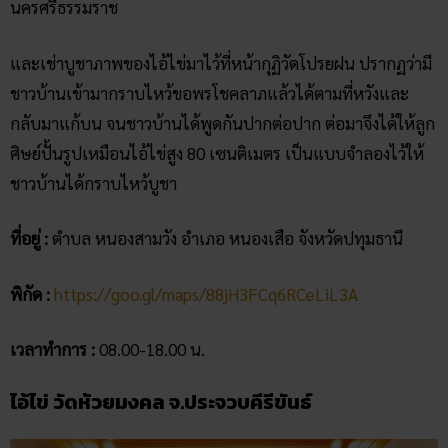
นครศรีธรรมราช
และเช่าบูชาภาพของไอ้ไข่มาไว้ที่หน้ากุฏิวัดโปรยฝน ปรากฏว่ามี
ชาวบ้านเข้ามากราบไหว้ขอพรโชคลาภแล้วได้ตามที่หวังและ
กลับมาแก้บน จนชาวบ้านได้พูดกันปากต่อปาก ต่อมาจึงได้ให้ลูก
ศิษย์ปั้นรูปเหมือนไอ้ไข่สูง 80 เซนติเมตร เป็นแบบจำลองไว้ให้
ชาวบ้านได้กราบไหว้บูชา
ที่อยู่ :
ตำบล หนองสามวัง อำเภอ หนองเสือ จังหวัดปทุมธานี
พิกัด :
https://goo.gl/maps/88jH3FCq6RCeLiL3A
เวลาทำการ :
08.00-18.00 น.
ไอ้ไข่ วัดห้วยมงคล จ.ประจวบคีรีขันธ์