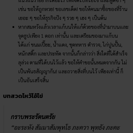
แน่วแน่ว่าอยากได้อะไร เพ่งจิตไปที่ไอ้ไข่ และพูดซ้ำ ๆ
เช่น ขอให้ถูกหวย! ขอเลขเด็ด! ขอให้คนมาซื้อของที่ร้าน
เยอะ ๆ ขอให้ธุรกิจปัง ๆ รวย ๆ เฮง ๆ เป็นต้น
หากสมหวังแล้วเวลาแก้บนให้แก้ด้วยของที่นำมาบนและ
จุดธูปเพียง 1 ดอก เท่านั้น และเตรียมของมาแก้บน
ได้แก่ ขนมเปี๊ยะ, น้ำแดง, ชุดทหาร ตำรวจ, ไก่ปูนปั้น,
หนักสติ๊ก และประทัด จากนั้นก็กล่าวว่า สิ่งใดที่ได้สำเร็จ
ลุล่วง ตามที่ได้บนไว้แล้ว ขอให้คำขอนั้นหมดจากกัน ไม่
เป็นพันธสัญญากัน! และถวายสิ่งที่บนไว้ เพียงเท่านี้ ก็
เป็นอันเสร็จสิ้น
บทสวดไหว้ไอ้ไข่
กราบพระรัตนตรัย
“อะระหัง สัมมาสัมพุทโธ ภะควา พุทธัง ภะคะ