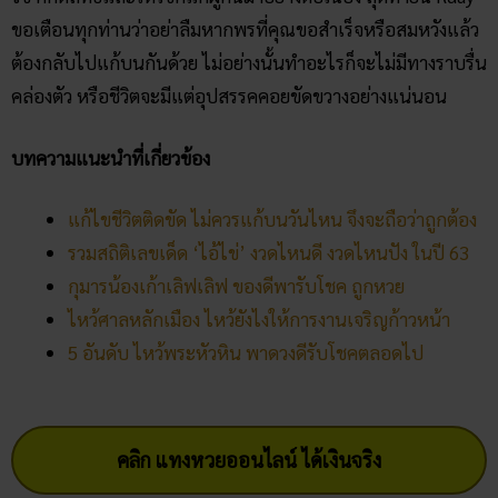
ขอเตือนทุกท่านว่าอย่าลืมหากพรที่คุณขอสำเร็จหรือสมหวังแล้ว
ต้องกลับไปแก้บนกันด้วย ไม่อย่างนั้นทำอะไรก็จะไม่มีทางราบรื่น
คล่องตัว หรือชีวิตจะมีแต่อุปสรรคคอยขัดขวางอย่างแน่นอน
บทความแนะนำที่เกี่ยวข้อง
แก้ไขชีวิตติดขัด ไม่ควรแก้บนวันไหน จึงจะถือว่าถูกต้อง
รวมสถิติเลขเด็ด ‘ไอ้ไข่’ งวดไหนดี งวดไหนปัง ในปี 63
กุมารน้องเก้าเลิฟเลิฟ ของดีพารับโชค ถูกหวย
ไหว้ศาลหลักเมือง ไหว้ยังไงให้การงานเจริญก้าวหน้า
5 อันดับ ไหว้พระหัวหิน พาดวงดีรับโชคตลอดไป
คลิก แทงหวยออนไลน์ ได้เงินจริง