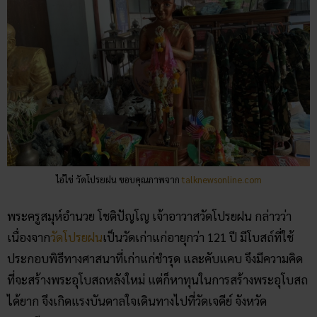
ไอ้ไข่ วัดโปรยฝน ขอบคุณภาพจาก
talknewsonline.com
พระครูสมุห์อำนวย โชติปัญโญ เจ้าอาวาสวัดโปรยฝน กล่าวว่า
เนื่องจาก
วัดโปรยฝน
เป็นวัดเก่าแก่อายุกว่า 121 ปี มีโบสถ์ที่ใช้
ประกอบพิธีทางศาสนาที่เก่าแก่ชำรุด และคับแคบ จึงมีความคิด
ที่จะสร้างพระอุโบสถหลังใหม่ แต่ก็หาทุนในการสร้างพระอุโบสถ
ได้ยาก จึงเกิดแรงบันดาลใจเดินทางไปที่วัดเจดีย์ จังหวัด