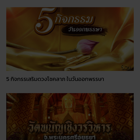
5 กิจกรรเสริมดวงโชคลาภ ในวันออกพรรษา