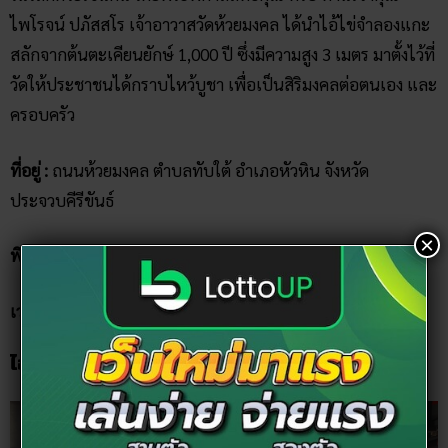
ไพโรจน์ ปภัสสโร เจ้าอาวาสวัดห้วยมงคล ได้นำไอ้ไข่จำลองแกะ
สลักจากต้นตะเคียนยักษ์ 1,000 ปี ซึ่งมีความสูง 3 เมตร มาตั้งไว้ที่
วัดให้ประชาชนได้กราบไหว้บูชา เพื่อเป็นสิริมงคลต่อตนเอง และ
ครอบครัว
ที่อยู่ :
ถนนห้วยมงคล ตำบลทับใต้ อำเภอหัวหิน จังหวัด
ประจวบคีรีขันธ์
×
พิกัด :
https://goo.gl/maps/fN1LYwkUbeyQuwKV9
เวลาทำการ :
05.00-22.00 น.
ไอ้ไข่ วัดเขากรวด จ.ราชบุรี