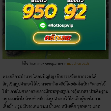
ไอ้ไข่ วัดเขากรวด ขอบคุณภาพจาก
matichon.co.th
พระอธิการอำนาจ โสภนปัญโญ เจ้าอาวาสวัดเขากรวด ได้
อัญเชิญรูปจำลองไอ้ไข่ มาจากวัดเจดีย์ โดยจัดตั้งเป็น “ศาลาไอ้
ไข่” ภายในศาลาตรงกลางมีพระพุทธรูปปางอุ้มบาตร ประดิษฐาน
อยู่ มองเข้าไปด้านซ้ายมือ ตั้งรูปจำลองไอ้ไข่เด็กผู้ชายไม่สวม
เสื้อผ้า 3 รูป มีของเล่น ขนม น้ำแดง หนังสติ๊ก ชุดทหาร และ