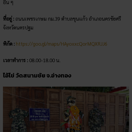
อื่น ๆ
ที่อยู่ :
ถนนเพชรเกษม กม.39 ตำบลขุนแก้ว อำเภอนครชัยศรี
จังหวัดนครปฐม
พิกัด :
https://goo.gl/maps/HAyoxxcQorMQXRJJ6
เวลาทำการ :
08.00-18.00 น.
ไอ้ไข่ วัดสนามชัย จ.อ่างทอง