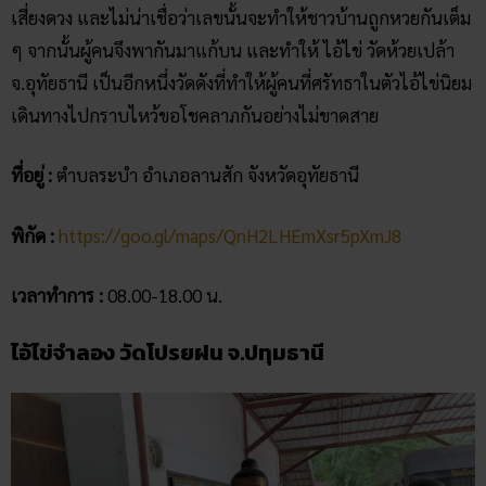
เสี่ยงดวง และไม่น่าเชื่อว่าเลขนั้นจะทำให้ชาวบ้านถูกหวยกันเต็ม
ๆ จากนั้นผู้คนจึงพากันมาแก้บน และทำให้ ไอ้ไข่ วัดห้วยเปล้า
จ.อุทัยธานี เป็นอีกหนึ่งวัดดังที่ทำให้ผู้คนที่ศรัทธาในตัวไอ้ไข่นิยม
เดินทางไปกราบไหว้ขอโชคลาภกันอย่างไม่ขาดสาย
ที่อยู่ :
ตำบลระบำ อำเภอลานสัก จังหวัดอุทัยธานี
พิกัด :
https://goo.gl/maps/QnH2LHEmXsr5pXmJ8
เวลาทำการ :
08.00-18.00 น.
ไอ้ไข่จำลอง วัดโปรยฝน จ.ปทุมธานี