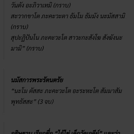
วันตัง อะภิวาเทมิ (กราบ)
สะวากขาโต ภะคะวะตา ธัมโม ธัมมัง นะมัสสามิ
(กราบ)
สุปะฏิปันโน ภะคะวะโต สาวะกะสังโฆ สังฆังนะ
มามิ” (กราบ)
นมัสการพระรัตนตรัย
“นะโม ตัสสะ ภะคะวะโต อะระหะโต สัมมาสัม
พุทธัสสะ” (3 จบ)
อธิษฐาน เรียกชื่อ “ไอ้ไข่ เด็กวัดเจดีย์” และว่า