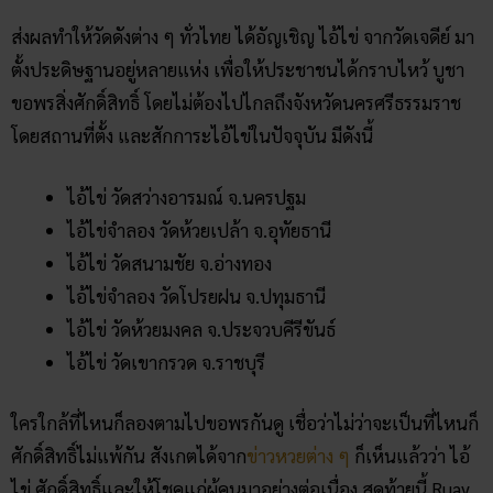
ส่งผลทำให้วัดดังต่าง ๆ ทั่วไทย ได้อัญเชิญ ไอ้ไข่ จากวัดเจดีย์ มา
ตั้งประดิษฐานอยู่หลายแห่ง เพื่อให้ประชาชนได้กราบไหว้ บูชา
ขอพรสิ่งศักดิ์สิทธิ์ โดยไม่ต้องไปไกลถึงจังหวัดนครศรีธรรมราช
โดยสถานที่ตั้ง และสักการะไอ้ไข่ในปัจจุบัน มีดังนี้
ไอ้ไข่ วัดสว่างอารมณ์ จ.นครปฐม
ไอ้ไข่จำลอง วัดห้วยเปล้า จ.อุทัยธานี
ไอ้ไข่ วัดสนามชัย จ.อ่างทอง
ไอ้ไข่จำลอง วัดโปรยฝน จ.ปทุมธานี
ไอ้ไข่ วัดห้วยมงคล จ.ประจวบคีรีขันธ์
ไอ้ไข่ วัดเขากรวด จ.ราชบุรี
ใครใกล้ที่ไหนก็ลองตามไปขอพรกันดู เชื่อว่าไม่ว่าจะเป็นที่ไหนก็
ศักดิ์สิทธิ์ไม่แพ้กัน สังเกตได้จาก
ข่าวหวยต่าง ๆ
ก็เห็นแล้วว่า ไอ้
ไข่ ศักดิ์สิทธิ์และให้โชคแก่ผู้คนมาอย่างต่อเนื่อง สุดท้ายนี้ Ruay