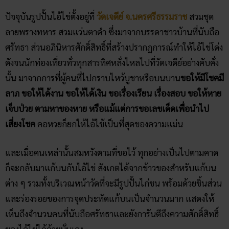
ปัจจุบันรูปปั้นไอ้ไข่ตั้งอยู่ที่
วัดเจดีย์ จ.นครศรีธรรมราช
สวมชุด
ลายพรางทหาร สวมแว่นตาดำ ซึ่งมาจากบรรดาชาวบ้านที่นับถือ
ศรัทธา ส่วนอภินิหารศักดิ์สิทธิ์ที่สร้างปรากฎการณ์ทำให้ไอ้ไข่โด่ง
ดังจนนักท่องเที่ยวทั่วทุกสารทิศหลั่งไหลไปที่วัดเจดีย์อย่างคับคั่ง
นั้น มาจากการที่ผู้คนที่ไปกราบไหว้บูชาหรือบนบาน
ขอให้มีโชคมี
ลาภ ขอให้ได้งาน ขอให้ได้เงิน ขอเรื่องเรียน เรื่องสอบ ขอให้หาย
เจ็บป่วย ตามหาของหาย หรือแม้แต่การขอเลขเด็ดเพื่อนำไป
เสี่ยงโชค
คอหวยก็ยกให้ไอ้ไข้เป็นที่สุดของความแม่น
และเมื่อคนเหล่านั้นสมหวังตามที่ขอไว้ ทุกอย่างเป็นไปตามคาด
ก็จะกลับมาแก้บนกับไอ้ไข่ สังเกตได้จากข้าวของสำหรับแก้บน
ต่าง ๆ รวมทั้งบริเวณหน้าวัดที่จะมีรูปปั้นไก่ชน พร้อมด้วยชิ้นส่วน
และร่องรอยของการจุดประทัดแก้บนเป็นจำนวนมาก แสดงให้
เห็นถึงจำนวนคนที่นับถือศรัทธาและยังการันตีถึงความศักดิ์สิทธิ์
ของไอ้ไข่ได้ด้วยนั่นเอง