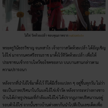
ไอ้ไข่ วัดห้วยเปล้า ขอบคุณภาพจาก
nationtv.tv
พระครูวินัยธรวิชาญ จนทสาโร เจ้าอาวาสวัดห้วยเปล้า ได้อัญเชิญ
ไอ้ไข่ มาจากนครศรีธรรมราช มาตั้งไว้ทีวัดห้วยเปล้า เพื่อให้
ประชาชนเข้ากราบไหว้ขอโชคขอลาภ บนบานสานกล่าวตาม
ความปรารถนา
หลังจากที่นำไอ้ไข้มาตั้งไว้ ก็ได้มีเรื่องแปลก ๆ อยู่ขึ้นทุกวัน ไม่ว่า
จะเป็นภาพปริศนาในวันแห่ไอ้ไข่เข้าวัด หลังจากระหว่างทางชาว
บ้านได้ถ่ายรูปขณะที่กำลังแห่ไอ้ไข่ ได้ปรากฏภาพปริศนาวนอยู่
รอบตัวไอ้ไข่ จากนั้นชาวบ้านต่างพากันนำไปตีเป็นเลขเด็ดเพื่อ