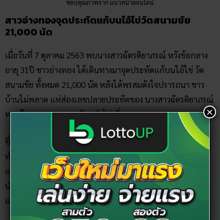
ขอบคุณภาพจาก แนวหน้าออนไลน์
สาวอ่างทองจุดประทัดแก้บนไอ้ไข่วัดสนามชัย
21,000 นัด
เมื่อวันที่ 7 ตุลาคม 2563 พบนางสาวฉัตรติยาภรณ์ หวังข้อกลาง
อายุ 31ปี ชาวอ่างทอง ได้เดินทางมาจุดประทัดแก้บนไอ้ไข่ วัด
สนามชัย ทั้งหมด 21,000 นัด หลังได้พรสมดังใจปรารถนา ชาว
บ้านไม่พลาด แห่ส่องเลขปลายประทัดของ นางสาวฉัตรติยาภรณ์
×
พบเป็นเลข 647-94 เตรียมนำไปเสี่ยงดวง
ซึ่งไอ้ไข่มาอยู่วัดสนามชัยได้กว่า 1 เดือน ด้วยแรงพลังศรัทธา
ทำให้มีชาวบ้านเดินทางมากราบไหว้ของโชคลาภกันอย่างเนือง
แน่นทุกวัน พร้อมด้วยเสียงประทัดที่ดังกึกก้องตลอดทั้งวัน และ
นำชุดทหาร รูปปั้นไก่ชน หนังสติ๊ก ของเล่น ขนมเปี๊ยะและน้ำ
แดงมาแก้บนกันอย่างต่อเนื่อง