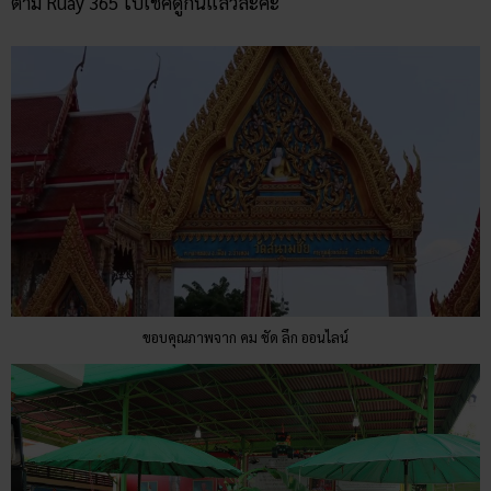
ตาม Ruay 365 ไปเช็คดูกันแล้วล่ะค่ะ
ขอบคุณภาพจาก คม ชัด ลึก ออนไลน์