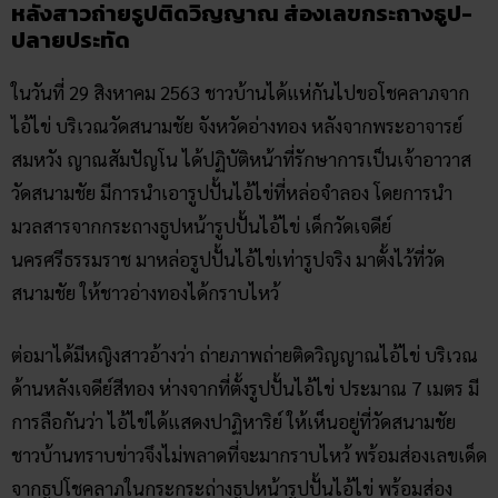
หลังสาวถ่ายรูปติดวิญญาณ ส่องเลขกระถางธูป-
ปลายประทัด
ในวันที่ 29 สิงหาคม 2563 ชาวบ้านได้แห่กันไปขอโชคลาภจาก
ไอ้ไข่ บริเวณวัดสนามชัย จังหวัดอ่างทอง หลังจากพระอาจารย์
สมหวัง ญาณสัมปัญโน ได้ปฏิบัติหน้าที่รักษาการเป็นเจ้าอาวาส
วัดสนามชัย มีการนำเอารูปปั้นไอ้ไข่ที่หล่อจำลอง โดยการนำ
มวลสารจากกระถางธูปหน้ารูปปั้นไอ้ไข่ เด็กวัดเจดีย์
นครศรีธรรมราช มาหล่อรูปปั้นไอ้ไข่เท่ารูปจริง มาตั้งไว้ที่วัด
สนามชัย ให้ชาวอ่างทองได้กราบไหว้
ต่อมาได้มีหญิงสาวอ้างว่า ถ่ายภาพถ่ายติดวิญญาณไอ้ไข่ บริเวณ
ด้านหลังเจดีย์สีทอง ห่างจากที่ตั้งรูปปั้นไอ้ไข่ ประมาณ 7 เมตร มี
การลือกันว่า ไอ้ไข่ได้แสดงปาฏิหาริย์ ให้เห็นอยู่ที่วัดสนามชัย
ชาวบ้านทราบข่าวจึงไม่พลาดที่จะมากราบไหว้ พร้อมส่องเลขเด็ด
จากธูปโชคลาภในกระกระถ่างธูปหน้ารูปปั้นไอ้ไข่ พร้อมส่อง