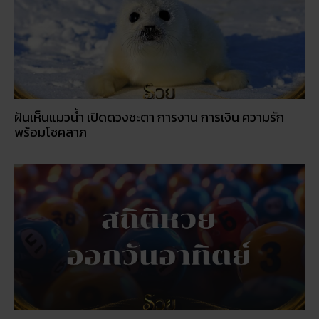
สถิติหวยลาววันอังคาร วิเคราะห์ตัวเลขมาแรง 3 ตัว 2 ตัว
สัปดาห์นี้
ฝันเห็นแมวน้ำ เปิดดวงชะตา การงาน การเงิน ความรัก
พร้อมโชคลาภ