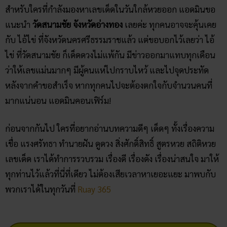
ขอบคุณภาพจาก เรื่องเล่าข่าวอ่างทอง
สรุป
สำหรับใครที่กำลังมองหาเลขเด็ดในวันใกล้หวยออก แอดมินขอ
แนะนำ
วัดสนามชัย จังหวัดอ่างทอง
เลยค่ะ ทุกคนอาจจะคุ้นเคย
กับ ไอ้ไข่ ที่จังหวัดนครศรีธรรมราชแล้ว แต่ขอบอกไว้เลยว่า ไอ้
ไข่ ที่วัดสนามชัย ก็เด็ดดวงไม่แพ้กัน มีข่าวออกมาแทบทุกเดือน
ว่าให้เลขแม่นมากๆ มีผู้คนแห่ไปกราบไหว้ และไปจุดประทัด
หลังจากคำขอสำเร็จ หากทุกคนไปจะต้องตกใจกับจำนวนคนที่
มากแน่นอน แอดมินคอนเฟิร์ม!
ก่อนจากกันไป ใครที่อยากอ่านบทความดีๆ เด็ดๆ ทั้งเรื่องความ
เชื่อ แรงศรัทธา ทำนายฝัน ดูดวง สิ่งศักดิ์สิทธิ์ สูตรหวย สถิติหวย