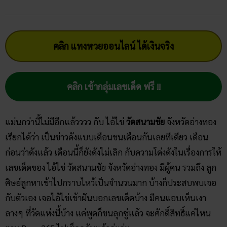
คลิก แทงหวยออนไลน์ ได้เงินจริง
คลิก เข้ากลุ่มเลขเด็ด ฟรี !!
แม่นกว่านี้ไม่มีอีกแล้วววว กับ ไอ้ไข่
วัดสนามชัย
จังหวัดอ่างทอง
เรียกได้ว่า เป็นข่าวดังแบบเดือนชนเดือนกันเลยทีเดียว เดือน
ก่อนว่าดังแล้ว เดือนนี้ก็ยังดังไม่เลิก กับความโด่งดังในเรื่องการให้
เลขเด็ดของ ไอ้ไข่ วัดสนามชัย จังหวัดอ่างทอง มีผู้คน รวมถึง ลูก
ศิษย์ลูกหาเข้าไปกราบไหว้เป็นจำนวนมาก บ้างก็ประสบพบเจอ
กับตัวเอง เจอไอ้ไข่เข้าฝันบอกเลขเด็ดบ้าง มีคนแอบเห็นเงา
ลางๆ ที่วัดแห่งนี้บ้าง แค่พูดก็ขนลุกซู่แล้ว จะศักดิ์สิทธิ์แค่ไหน