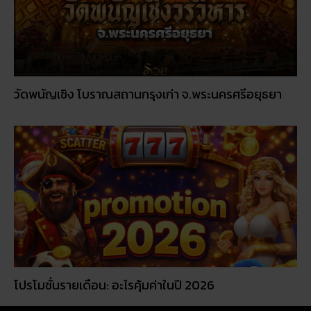
5 กิจกรรเสริมดวงโชคลาภ ในวันออกพรรษา
วัดพนัญเชิง โบราณสถานกรุงเก่า จ.พระนครศรีอยุธยา