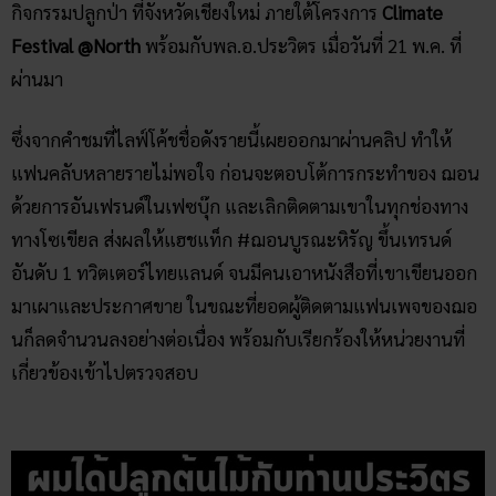
กิจกรรมปลูกป่า ที่จังหวัดเชียงใหม่ ภายใต้โครงการ
Climate
Festival @North
พร้อมกับพล.อ.ประวิตร เมื่อวันที่ 21 พ.ค. ที่
ผ่านมา
ซึ่งจากคำชมที่ไลฟ์โค้ชชื่อดังรายนี้เผยออกมาผ่านคลิป ทำให้
แฟนคลับหลายรายไม่พอใจ ก่อนจะตอบโต้การกระทำของ ฌอน
ด้วยการอันเฟรนด์ในเฟซบุ๊ก และเลิกติดตามเขาในทุกช่องทาง
ทางโซเขียล ส่งผลให้แฮชแท็ก #ฌอนบูรณะหิรัญ ขึ้นเทรนด์
อันดับ 1 ทวิตเตอร์ไทยแลนด์ จนมีคนเอาหนังสือที่เขาเขียนออก
มาเผาและประกาศขาย ในขณะที่ยอดผู้ติดตามแฟนเพจของฌอ
นก็ลดจำนวนลงอย่างต่อเนื่อง พร้อมกับเรียกร้องให้หน่วยงานที่
เกี่ยวข้องเข้าไปตรวจสอบ