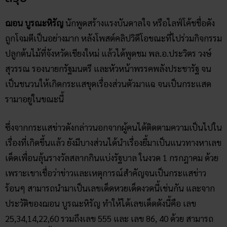
ฌอน บูรณะหิรัญ
นักพูดสร้างแรงบันดาลใจ หรือไลฟ์โค้ชชื่อดัง
ถูกโจมตีเป็นอย่างมาก หลังโพสต์คลิปวิดีโอขณะที่ไปร่วมกิจกรรม
ปลูกต้นไม้ที่จังหวัดเชียงใหม่ แล้วได้พูดชม พล.อ.ประวิตร วงษ์
สุวรรณ รองนายกรัฐมนตรี และหัวหน้าพรรคพลังประชารัฐ จน
เป็นชนวนให้เกิดกระแสขุดเรื่องส่วนตัวมาแฉ จนเป็นกระแสด
รามาอยู่ในขณะนี้
ซึ่งจากกระแสข่าวดังกล่าวนอกจากผู้คนได้ติดตามความเป็นไปใน
เรื่องที่เกิดขึ้นแล้ว ยังมีบางส่วนได้นำเรื่องยี้มาเป็นแนวทางหาเลข
เด็ดเพื่อนลุ้นรางวัลสลากกินแบ่งรัฐบาล ในงวด 1 กรกฎาคม ด้วย
เพราะเขาเชื่อว่าข่าวและเหตุการณ์สำคัญจนเป็นกระแสข่าว
ร้อนๆ สามารถนำมาเป็นเลขเด็ดหวยเด็ดงวดนี้เช่นกัน และจาก
ประวัติของฌอน บูรณะหิรัญ ทำให้ได้เลขเด็ดดังนี้คือ เลข
25,34,14,22,60 รวมถึงเลข 555 และ เลข 86, 40 ด้วย สามารถ