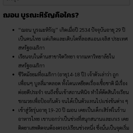
ฌอน บูรณะหิรัญคือใคร?
“ฌอน บูรณะหิรัญ” เกิดเมื่อปี 2534 ปัจจุบันอายุ 29 ปี
เป็นคนไทย แต่เกิดและเติบโตที่ลอสแอนเจลิส ประเทศ
สหรัฐอเมริกา
เรียนจบในด้านสาขาจิตวิทยา จากมหาวิทยาลัยใน
สหรัฐอเมริกา
ชีวิตมัธยมที่อเมริกา (อายุ14-18 ปี) เจ้าตัวเล่าว่า ถูก
เพื่อนๆ บูลลี่มาตลอด ทั้งโดนเหยียดเรื่องเชื้อชาติ มีเรื่อง
ต่อยตีประจำ จนถึงขั้นเข้าสถานพินิจ ทำให้ตัดสินใจเรียน
ชกมวยเพื่อป้องกันตัว จนได้เป็นตัวแทนไปแข่งขันต่าง ๆ
เข้าสู่วัยรุ่นอายุ 19-20 ปี ฌอน เคยเป็นเด็กเสิร์ฟในร้าน
อาหารไทย เขาบอกว่าเป็นช่วงที่สนุกสนานและเกเร เคย
ติดยาเสพติดจนต้องดรอปเรียนช่วงหนึ่ง ซึ่งนั่นเป็นจุดเริ่ม