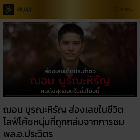
RUAY
MENU
ฌอน บูรณะหิรัญ ส่องเลขในชีวิต
ไลฟ์โค้ชหนุ่มที่ถูกถล่มจากการชม
พล.อ.ประวิตร