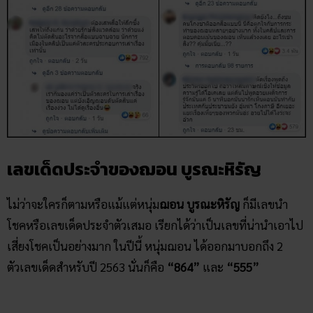
เลขเด็ดประจำของฌอน บูรณะหิรัญ
ไม่ว่าจะใครก็ตามหรือแม้แต่หนุ่ม
ฌอน บูรณะหิรัญ
ก็มีเลขนำ
โชคหรือเลขเด็ดประจำตัวเสมอ เรียกได้ว่าเป็นเลขที่น่านำเอาไป
เสี่ยงโชคเป็นอย่างมาก ในปีนี้ หนุ่มฌอน ได้ออกมาบอกถึง 2
ตัวเลขเด็ดสำหรับปี 2563 นั่นก็คือ
“864”
และ
“555”