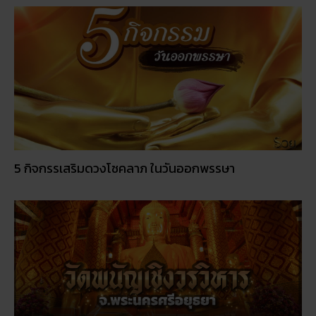
5 กิจกรรเสริมดวงโชคลาภ ในวันออกพรรษา