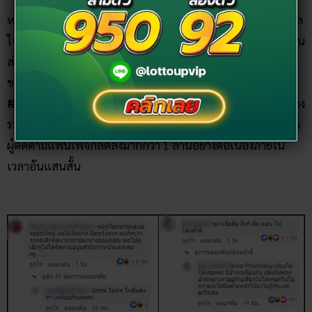
หลังจากที่มีการเผยแพร่คลิปดังกล่าวออกไป นักสร้างแรงบันดาล
ใจอย่างฌอน บูรณะหิรัญ ก็เจอกับกระแสดราม่าถล่มทลาย ซึ่งคน
ส่วนใหญ่จะเข้าไปคอมเม้นท์เกี่ยวกับพฤติกรรมที่ไม่เหมาะสม
ของ พล.อ.ประวิตร การกระทำดังกล่าวส่งผลให้เกิดแฮชแท็ก
#ฌอนบูรณะหิรัญ
ขึ้นและติดเทรนด์อันดับ 1 ทวิตเตอร์ไทยอย่าง
รวดเร็ว รวมไปถึงมีคนนำหนังสือที่เคยซื้อไว้ออกมาเผา และยอด
ผู้ติดตามแฟนเพจก็ลดลงมากกว่า 1 ล้านอย่างต่อเนื่องภายใน
เวลาอันแสนสั้น