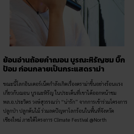
ย้อนอ่านถ้อยคำฌอน บูรณะหิรัญชม บิ๊ก
ป้อม ก่อนกลายเป็นกระแสดราม่า
ขณะนี้โลกอินเตอร์เน็ตกำลังเกิดเรื่องดราม่าขึ้นอย่างร้อนแรง
เกี่ยวกับฌอน บูรณะหิรัญ ในประเด็นที่เขาได้ออกหน้าชม
พล.อ.ประวิตร วงษ์สุวรรณว่า “น่ารัก” จากการเข้าร่วมโครงการ
ปลูกป่า ปลูกต้นไม้ ร่วมลดปัญหาโลกร้อนในพื้นที่จังหวัด
เชียงใหม่ ภายใต้โครงการ Climate Festival @North