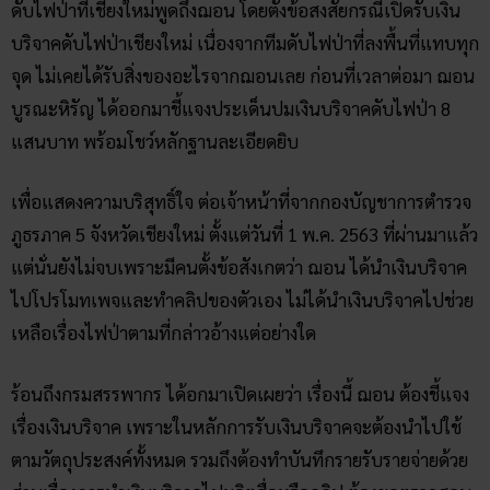
ดับไฟป่าที่เชียงใหม่พูดถึงฌอน โดยตั้งข้อสงสัยกรณีเปิดรับเงิน
บริจาคดับไฟป่าเชียงใหม่ เนื่องจากทีมดับไฟป่าที่ลงพื้นที่แทบทุก
จุด ไม่เคยได้รับสิ่งของอะไรจากฌอนเลย ก่อนที่เวลาต่อมา ฌอน
บูรณะหิรัญ ได้ออกมาชี้แจงประเด็นปมเงินบริจาคดับไฟป่า 8
แสนบาท พร้อมโชว์หลักฐานละเอียดยิบ
เพื่อแสดงความบริสุทธิ์ใจ ต่อเจ้าหน้าที่จากกองบัญชาการตำรวจ
ภูธรภาค 5 จังหวัดเชียงใหม่ ตั้งแต่วันที่ 1 พ.ค. 2563 ที่ผ่านมาแล้ว
แต่นั่นยังไม่จบเพราะมีคนตั้งข้อสังเกตว่า ฌอน ได้นำเงินบริจาค
ไปโปรโมทเพจและทำคลิปของตัวเอง ไม่ได้นำเงินบริจาคไปช่วย
เหลือเรื่องไฟป่าตามที่กล่าวอ้างแต่อย่างใด
ร้อนถึงกรมสรรพากร ได้อกมาเปิดเผยว่า เรื่องนี้ ฌอน ต้องชี้แจง
เรื่องเงินบริจาค เพราะในหลักการรับเงินบริจาคจะต้องนำไปใช้
ตามวัตถุประสงค์ทั้งหมด รวมถึงต้องทำบันทึกรายรับรายจ่ายด้วย