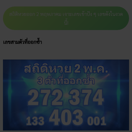
สถิติหวยออก 2 พฤษภาคม เจาะเลขเข้าปัง ๆ เลขดังในงวด
นี้!
เลขสามตัวที่ออกซ้ำ