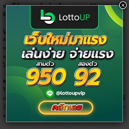
×
หวยที่ให้เลขมาก่อนใคร โดยเป็นรูปแบบของปฏิทิน สามารถหา
ติดตามได้ผ่าน Lazada หรือดูจากเว็บรวยของเราฟรี ๆ ได้
บูชาอะไรทำให้มีโชคด้านเสี่ยงโชค?
ส่วนใหญ่คนที่มีโชคมักจะถวายตัวเป็นลูกของพ่อปู่ พญานาค
หรือ พญาครุฑ ซึ่งทั้งสองเป็นเทพแห่งโชคลาภและความมั่งคั่ง
หรือถ้าใครอยากมีโชคก็ลองไปไหว้
หลวงพ่อเหลือ วัดสร้อยทอง
ได้เช่นกัน เพราะมีคนศรัทธาและพาถูกหวยมาหลายรายแล้ว
อยากเสริมดวงถูกหวยต้องทำยังไง?
วิธีหนึ่งที่ช่วยเสริมมงคลให้ชีวิตเรามีดวงอย่างรวดเร็วก็คือการ
เปลี่ยนกระเป๋าตังค์ไปใช้
สีกระเป๋าตามวันเกิด 2565
หรือว่าจะใช้
สีเล็บเสริมดวง 2565
ก็ได้ เพราะว่าถ้าเราใช้สีที่เสริมดวงโชคลาภ
จะช่วยให้เราไปหยิบลอตเตอรี่มีโชคได้