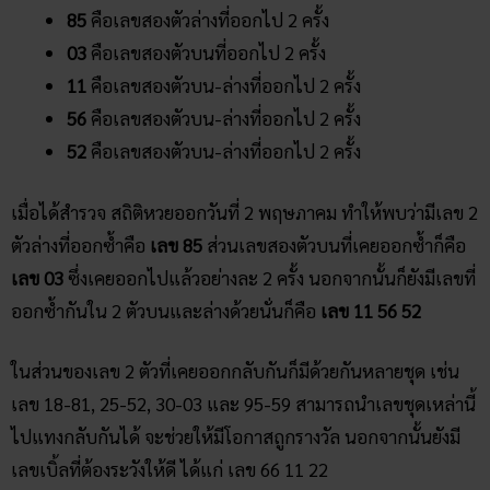
85
คือเลขสองตัวล่างที่ออกไป 2 ครั้ง
03
คือเลขสองตัวบนที่ออกไป 2 ครั้ง
11
คือเลขสองตัวบน-ล่างที่ออกไป 2 ครั้ง
56
คือเลขสองตัวบน-ล่างที่ออกไป 2 ครั้ง
52
คือเลขสองตัวบน-ล่างที่ออกไป 2 ครั้ง
เมื่อได้สำรวจ สถิติหวยออกวันที่ 2 พฤษภาคม ทำให้พบว่ามีเลข 2
ตัวล่างที่ออกซ้ำคือ
เลข 85
ส่วนเลขสองตัวบนที่เคยออกซ้ำก็คือ
เลข 03
ซึ่งเคยออกไปแล้วอย่างละ 2 ครั้ง นอกจากนั้นก็ยังมีเลขที่
ออกซ้ำกันใน 2 ตัวบนและล่างด้วยนั่นก็คือ
เลข 11 56 52
ในส่วนของเลข 2 ตัวที่เคยออกกลับกันก็มีด้วยกันหลายชุด เช่น
เลข 18-81, 25-52, 30-03 และ 95-59 สามารถนำเลขชุดเหล่านี้
ไปแทงกลับกันได้ จะช่วยให้มีโอกาสถูกรางวัล นอกจากนั้นยังมี
เลขเบิ้ลที่ต้องระวังให้ดี ได้แก่ เลข 66 11 22