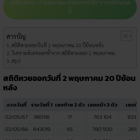
สถิติหวยออก 2 พฤษภาคม เจาะเลขเข้าปัง ๆ เลขดังในงวด
นี้!
สารบัญ
สถิติหวยออกวันที่ 2 พฤษภาคม 20 ปีย้อนหลัง
วิเคราะห์เลขออกซ้ำจาก สถิติหวยออก 2 พฤษภาคม
สรุป
สถิติหวยออกวันที่ 2 พฤษภาคม 20 ปีย้อน
หลัง
งวดวันที่
รางวัลที่ 1
เลขท้าย 2 ตัว
เลขหน้า 3 ตัว
เลขท้า
02/05/67
980116
17
763 104
833
02/05/66
843019
65
780 500
269