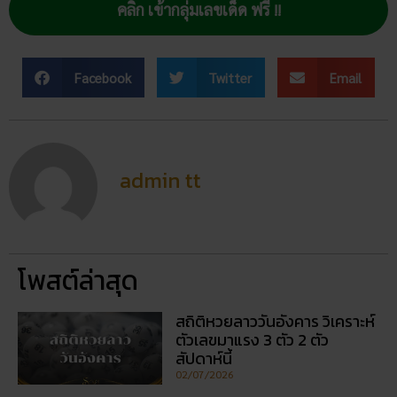
คลิก เข้ากลุ่มเลขเด็ด ฟรี !!
Facebook
Twitter
Email
admin tt
โพสต์ล่าสุด
สถิติหวยลาววันอังคาร วิเคราะห์
ตัวเลขมาแรง 3 ตัว 2 ตัว
สัปดาห์นี้
02/07/2026