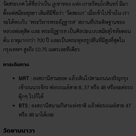
วัดสระเกศ ได้ชื่อว่าเป็น ภูเขาทอง แห่ง เกาะรัตนโกสินทร์ มีมา
ตั้งแต่สมัยอยุธยา เดิมทีมีชื่อว่า ‘วัดสะแก’ เมื่อเข้าไปข้างใน เรา
จะได้พบกับ ‘พระวิหารพระอัฏฐารส’ สถานที่ประดิษฐานของ
หลวงพ่อดุสิต และ พระอัฎฐารส เป็นศิลปะแบบสมัยสุโขทัยตอน
ต้น อายุมากกว่า 700 ปี และเป็นพระพุทธรูปยืนที่มีสูงที่สุดใน
กรุงเทพฯ สูงถึง 10.75 เมตรเลยทีเดียว
การเดินทาง
MRT
: ลงสถานีสามยอด แล้วเดินไปตามถนนเจริญกรุง
เข้าถนนวรจักร ต่อรถเมล์สาย 8, 37 หรือ 48 หรือจะต่อรถ
ตุ๊กๆ ไปก็ได้
BTS
: ลงสถานีสนามกีฬาแห่งชาติ แล้วต่อรถเมล์สาย 47
หรือ 48 มาได้เลย
วัดยานนาวา