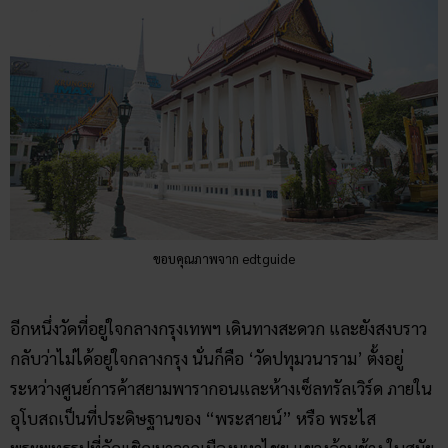
ขอบคุณภาพจาก edtguide
อีกหนึ่งวัดที่อยู่ใจกลางกรุงเทพฯ เดินทางสะดวก และยังสงบราว
กลับว่าไม่ได้อยู่ใจกลางกรุง นั่นก็คือ ‘วัดปทุมวนาราม’ ตั้งอยู่
ระหว่างศูนย์การค้าสยามพารากอนและห้างเซ็ลทรัลเวิร์ด ภายใน
อุโบสถเป็นที่ประดิษฐานของ “พระสายน์” หรือ พระไส
พระพุทธรูปที่อัญเชิญมาจากเมืองมหาไชย แขวงล้านช้าง ในสมัย
รัชกาลที่ 4 มักนำออกมาบูชาเมื่อเกิดภัยแล้ง เชื่อว่า จะทำให้ฝน
ตกลงมา
การเดินทาง