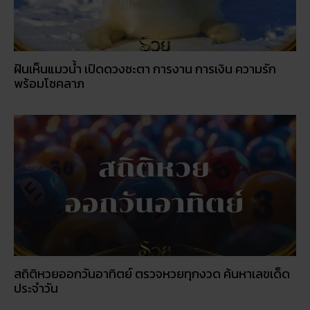
สถิติหวยออกวันอาทิตย์ ตรวจหวยทุกงวด ค้นหาเลขเด็ด
ประจำวัน
5 กิจกรรเสริมดวงโชคลาภ ในวันออกพรรษา