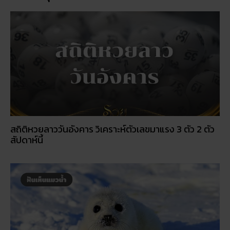
ฝันเห็นแมวน้ำ เปิดดวงชะตา การงาน การเงิน ความรัก
พร้อมโชคลาภ