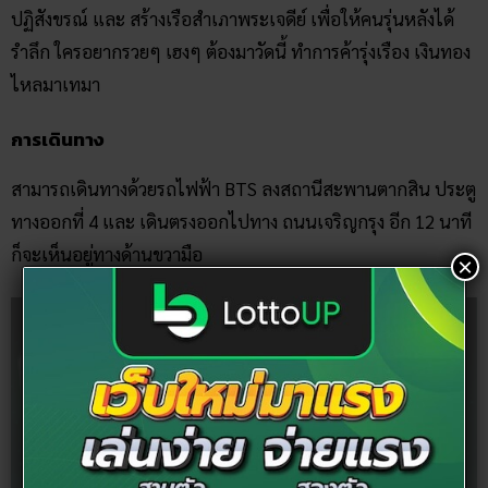
ปฏิสังขรณ์ และ สร้างเรือสำเภาพระเจดีย์ เพื่อให้คนรุ่นหลังได้
รำลึก ใครอยากรวยๆ เฮงๆ ต้องมาวัดนี้ ทำการค้ารุ่งเรือง เงินทอง
ไหลมาเทมา
การเดินทาง
สามารถเดินทางด้วยรถไฟฟ้า BTS ลงสถานีสะพานตากสิน ประตู
ทางออกที่ 4 และ เดินตรงออกไปทาง ถนนเจริญกรุง อีก 12 นาที
ก็จะเห็นอยู่ทางด้านขวามือ
×