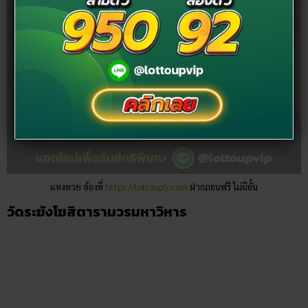
แทงหวย ต้องที่
https://lottoup5.com
ฝากถอนฟรี ไม่มีอั้น
วัดระฆังโฆสิตารามวรมหาวิหาร