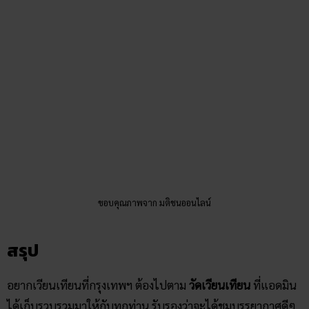
ขอบคุณภาพจาก มติชนออนไลน์
สรุป
อยากเวียนเทียนที่กรุงเทพฯ ต้องไปตาม
วัดเวียนเทียน
ที่แอดมิน
ได้เก็บรวบรวมมาให้กับทุกท่าน รับรองว่าจะได้ชมบรรยากาศดีๆ
แสงสีสวย ความสงบและความเรียบง่ายที่หาได้ในกรุงเทพฯ ยิ่ง
ใครมีแฟนหรือคนรัก ต้องควงแขนกันไปเวียนเทียน ได้อิ่มทั้งบุญ
อิ่มทั้งบรรยากาศอย่างแน่นอน
หลายวัดที่แอดมินกล่าวมา น่าจะเป็นที่รู้จักของลูกเพจแล้วใน
ระดับหนึ่ง ใครที่อยากไปเลาะมาไม่หมด ยังไม่ได้ไปเก็บวันไหน
งานนี้ถือเป็นโอกาสของสายมูอย่างเรา จะได้ไปไหว้พระทำบุญ
ตอนกลางคืนกันนะคะ เพราะวัดส่วนใหญ่ จะไม่เปิดให้เข้าใน
ตอนกลางคืน แต่ในวันสำคัญทางพระพุทธศาสนาที่มีการเวียน