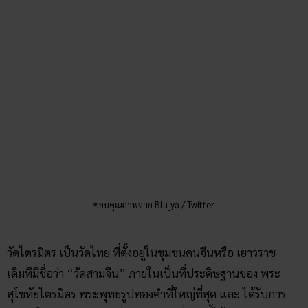
ขอบคุณภาพจาก Blu_ya / Twitter
วัดไตรมิตร เป็นวัดไทย ที่ตั้งอยู่ในชุมชนคนจีนหรือ เยาวราช
เดิมทีมีชื่อว่า “วัดสามจีน” ภายในเป็นที่ประดิษฐานของ พระ
สุโขทัยไตรมิตร พระพุทธรูปทองคำที่ใหญ่ที่สุด และ ได้รับการ
บันทึกในหนังสือกินเนสส์บุ๊ก ว่ากันว่า ชื่อวัดนี้ได้มาจากการมีชาว
จีน3 คน ช่วยกันก่อสร้างวัดนี้ขึ้นมา จึงได้นามว่า “วัดสามจีน”
นอกจากนี้ ภายในยังมีนิทรรศการให้ทุกท่านได้รับชมกันอย่าง
เพลิดเพลินอีกด้วย
การเดินทาง
สามารถเดินทางได้โดยรถไฟฟ้า MRT สถานีหัวลำโพง ประตู
ทางออกที่ 1 แล้วเดินต่อไปอีก 200 เมตรก็จะถึงวัดไตรมิตรแล้ว