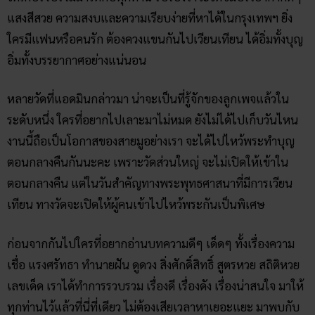
เทียน ทางวัดจะเปิดให้ผู้คนเข้าไปไหว้พระกันเป็นพิเศษ
ก่อนจากกันไปใครที่อยากอ่านบทความดีๆ เด็ดๆ ทั้งเรื่องความ
เชื่อ แรงศรัทธา ทำนายฝัน ดูดวง สิ่งศักดิ์สิทธิ์ สูตรหวย สถิติหวย
เลขเด็ด เราได้ทำการรวบรวม เรื่องดี เรื่องดัง เรื่องน่าสนใจ มาให้
ทุกท่านไว้แล้วที่นี่ที่เดียว ไม่ต้องเสียเวลาหาเยอะแยะ มาพบกับ
พวกเราได้ในทุกวันที่
Ruay
365
บทความที่เกี่ยวข้อง
เลขเด็ดพญาเต่างอย
หวยบางกอกทูเดย์ เลขเด็ดหนังสือพิมพ์
ทำบุญไหว้พระ 9 วัดสวย จังหวัดนครราชสีมา
5 ที่เที่ยว สงกรานต์ 2564 ต้อนรับ วันหยุดยาว ด้วยโชค
ลาภเงินทอง!
พิธีบังสุกุล สรงน้ำอัฐิ อุทิศบุญให้บรรพบุรุษในวัน