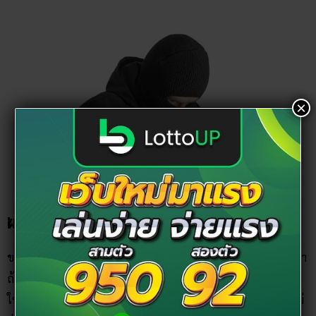
×
ฝันว่าโดนขโมยสร้อยคอ
ของมีค่าอีกชิ้นหนึ่งที่บรรดาหัวขโมยชอบนัก ก็คือสร้อยคอทองคำ
ถ้าใครฝันว่าสร้อยคอโดนขโมยไป หรือมีคนมาชี้ให้ถอดสร้อยคอ
ให้ระมัดระวังเรื่องอุบัติเหตุเช่นเดียวกัน ทำอะไรอย่าประมาท ไม่