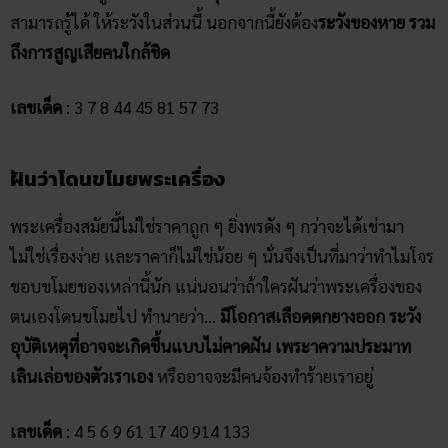
สามารถรู้ได้ ให้ระวังในส่วนนี้ นอกจากนี้ยังต้อง
ระวังของหาย รวม
ถึงการสูญเสียคนใกล้ชิด
เลขเด็ด
: 3 7 8 44 45 81 57 73
ฝันว่าโดนขโมยพระเครื่อง
พระเครื่องสมัยนี้ไม่ใช่ราคาถูก ๆ ยิ่งพรดัง ๆ กว่าจะได้เช่ามา
ไม่ใช่เรื่องง่าย และราคาก็ไม่ใช่น้อย ๆ นั่นจึงเป็นที่มาว่าทำไมโจร
ชอบขโมยของเหล่านี้นัก แน่นอนว่าถ้าใครฝันว่าพระเครื่องของ
ตนเองโดนขโมยไป ทำนายว่า…
มีโอกาสเลือดตกยางออก ระวัง
อุบัติเหตุที่อาจจะเกิดขึ้นแบบไม่คาดฝัน เพระาความประมาท
เลินเล่อของตัวเราเอง
หรืออาจจะมีคนจ้องทำร้ายเราอยู่
เลขเด็ด
: 4 5 6 9 61 17 40 914 133