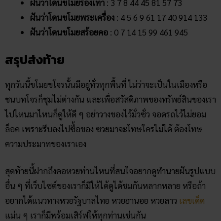
ฝันว่าโดนขโมยรองเท้า
: 3 7 8 44 45 81 57 73
ฝันว่าโดนขโมยพระเครื่อง
: 4 5 6 9 61 17 40 914 133
ฝันว่าโดนขโมยสร้อยคอ
: 0 7 14 15 99 461 945
สรุปส่งท้าย
ทุกวันนี้ขโมยขโจรนั้นมีอยู่ทั่วทุกพื้นที่ ไม่ว่าจะเป็นในเมืองหรือ
ชนบทโจรก็ชุมไม่ต่างกัน และเพื่อสวัสดิภาพของทรัพย์สินของเรา
ไปไหนมาไหนก็ดูให้ดี ๆ อย่าวางของไว้มั่วซั่ว จอดรถไว้ไม่ยอม
ล็อค เพราะรีบลงไปซื้อของ ซวยมาจะโทษใครไม่ได้ ต้องโทษ
ความประมาทของเราเอง
สุดท้ายนี้ฝากถึงคอหวยท่านไหนที่สนใจอยากดูทำนายฝันรูปแบบ
อื่น ๆ ที่เว็บไซต์ของเราก็มีให้ได้ดูได้ชมกันหลากหลาย หรือถ้า
อยากได้แนวทางหวยรัฐบาลไทย หวยฮานอย หวยลาว
เลขเด็ด
แม่น ๆ เราก็มีพร้อมเสิร์ฟให้ทุกท่านเช่นกัน