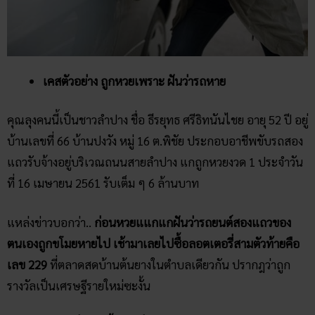
เคสตัวอย่าง ถูกหวยเพราะ ฝันว่ารถหาย
คุณลุงคนนี้เป็นชาวลำปาง ชื่อ ธีรยุทธ ศรีธิทนันไชย อายุ 52 ปี อยู่
บ้านเลขที่ 66 บ้านปงวัง หมู่ 16 ต.พิชัย ประกอบอาชีพขับรถสอง
แถวรับจ้างอยู่บริเวณถนนสายลำปาง แกถูกหวยงวด 1 ประจำวัน
ที่ 16 เมษายน 2561 รับเต็ม ๆ 6 ล้านบาท
แหล่งข่าวบอกว่า..
ก่อนหวยแแกแกฝันว่ารถยนต์สองแถวของ
ตนเองถูกขโมยหายไป เช้ามาเลยไปซื้อลอตเตอรี่สามตัวท้ายคือ
เลข 229
ที่ตลาดสดบ้านต้นยางในตำบลเดียวกัน ปรากฎว่าถูก
รางวัลเป็นเศรษฐีรายใหม่ซะงั้น