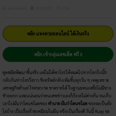
team-content
01/05/2021
17:00
คลิก แทงหวยออนไลน์ ได้เงินจริง
คลิก เข้ากลุ่มเลขเด็ด ฟรี !!
ยุคสมัยพัฒนาขึ้นจริง แต่ไม่ได้พาโจรให้หมดไปจากโลกใบนี้!!
กลับกันข่าวโจรวิ่งราว ชิงทรัพย์กลับเพิ่มขึ้นทุกวัน ๆ เหตุเพราะ
เศรษฐกิจย่ำแย่ โรคระบาด ขาดรายได้ ในฐานะคนเหยื่อไม่มีทาง
ขำออกก และแน่นอนว่าคนเสพข่าวเองก็กังวลไม่ต่างกัน จนเก็บ
เอาไปผันว่าโดนขโมยของ
ทำนาย ฝันว่าโดนขโมย
ของจะเป็นยัง
ไงบ้าง เป็นเรื่องร้ายเหมือนในฝัน หรือเป็นเรื่องดี วันนี้ Ruay จะ