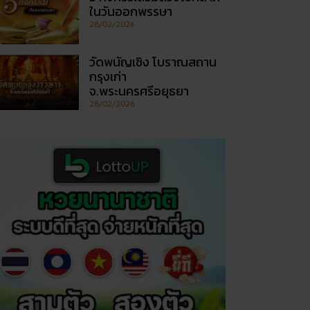
ในวันออกพรรษา
28/02/2026
วัดพนัญเชิง โบราณสถาน
กรุงเก่า
จ.พระนครศรีอยุธยา
28/02/2026