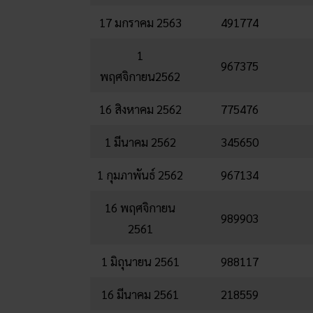
17 มกราคม 2563
491774
1
967375
พฤศจิกายน2562
16 สิงหาคม 2562
775476
1 มีนาคม 2562
345650
1 กุมภาพันธ์ 2562
967134
16 พฤศจิกายน
989903
2561
1 มิถุนายน 2561
988117
16 มีนาคม 2561
218559