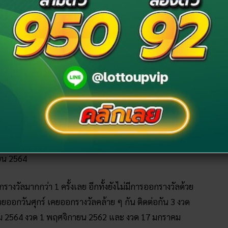
ม 2562
ยน 2564
รางวัลมากกว่า 1 ครั้งเลย อีกทั้งยังไม่มีการออกรางวัลด้วย
หวยออกวันศุกร์ เคยออกรางวัลคล้าย ๆ กัน ติดต่อกัน 3 งวด
คม 2564 งวด 1 พฤศจิกายน 2562 และ งวด 17 มกราคม