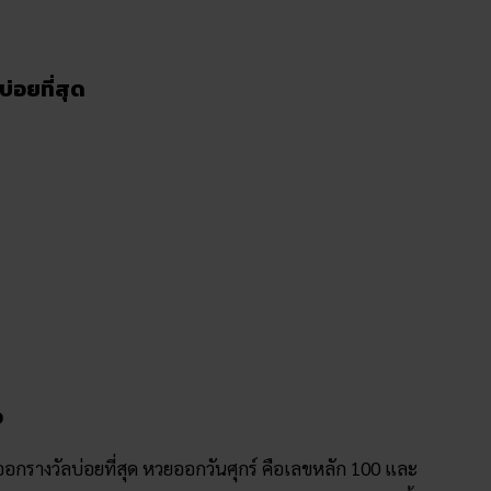
บ่อยที่สุด
อ
ออกรางวัลบ่อยที่สุด หวยออกวันศุกร์ คือเลขหลัก 100 และ