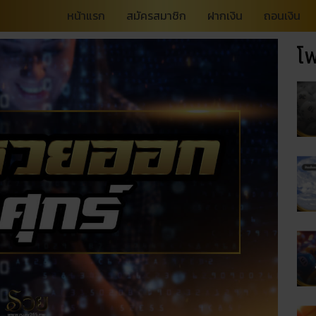
หน้าแรก
สมัครสมาชิก
ฝากเงิน
ถอนเงิน
โพ