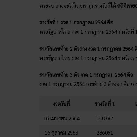
หวยจบ อาจจะได้เลขพาถูกรางวัลก็ได้
สถิติหวยอ
รางวัลที่ 1 งวด 1 กรกฎาคม 2564 คือ
หวยรัฐบาลไทย งวด 1 กรกฎาคม 2564 รางวัลที่ 
รางวัลเลขท้าย 2 ตัวล่าง งวด 1 กรกฎาคม 2564 ค
หวยรัฐบาลไทย งวด 1 กรกฎาคม 2564 รางวัลเลข 2
รางวัลเลขท้าย 3 ตัว งวด 1 กรกฎาคม 2564 คือ
งวด 1 กรกฎาคม 2564 เลขท้าย 3 ตัวออก คือ เล
งวดวันที่
รางวัลที่ 1
16 เมษายน 2564
100787
16 ตุลาคม 2563
286051