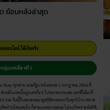
ด ย้อนหลังล่าสุด
ยออนไลน์ ได้เงินจริง
ากลุ่มเลขเด็ด ฟรี !!
ว็บ Ruay ทุกท่าน หวยรัฐบาลไทยงวด 1 กรกฎาคม 2564 ที่
ม ส่วนตัวแอดนั้นถูกเลขวิ่ง 9 ไปหลายบาทเลย เลขที่ได้มาก็
 งวด วันนี้ก็เลยกะจะมาดูสถิติหวยออกวันศุกร์บ้าง เพราะ
เกิดท่านไหนสนใจ ก็ตามแอดมาเลยนะ ไม่แน่วิเคราะห์สถิติ