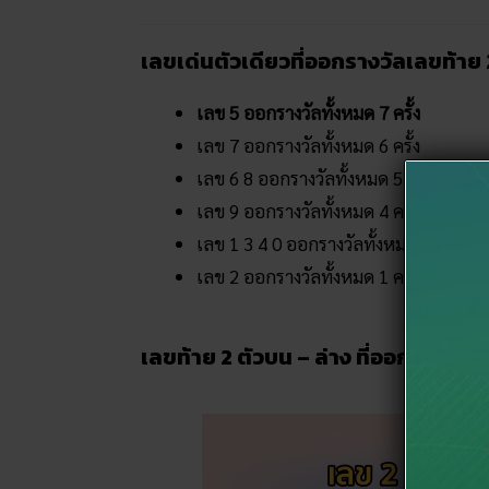
เลขเด่นตัวเดียวที่ออกรางวัลเลขท้าย 2 
เลข 5 ออกรางวัลทั้งหมด 7 ครั้ง
เลข 7 ออกรางวัลทั้งหมด 6 ครั้ง
เลข 6 8 ออกรางวัลทั้งหมด 5 ครั้ง
เลข 9 ออกรางวัลทั้งหมด 4 ครั้ง
เลข 1 3 4 0 ออกรางวัลทั้งหมด 3 ครั้ง
เลข 2 ออกรางวัลทั้งหมด 1 ครั้ง
เลขท้าย 2 ตัวบน – ล่าง ที่ออกรางวัลซ้