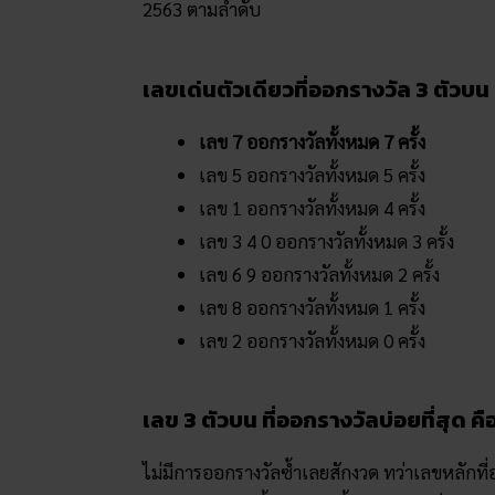
2563 ตามลำดับ
เลขเด่นตัวเดียวที่ออกรางวัล 3 ตัวบน 
เลข 7 ออกรางวัลทั้งหมด 7 ครั้ง
เลข 5 ออกรางวัลทั้งหมด 5 ครั้ง
เลข 1 ออกรางวัลทั้งหมด 4 ครั้ง
เลข 3 4 0 ออกรางวัลทั้งหมด 3 ครั้ง
เลข 6 9 ออกรางวัลทั้งหมด 2 ครั้ง
เลข 8 ออกรางวัลทั้งหมด 1 ครั้ง
เลข 2 ออกรางวัลทั้งหมด 0 ครั้ง
เลข 3 ตัวบน ที่ออกรางวัลบ่อยที่สุด คื
ไม่มีการออกรางวัลซ้ำเลยสักงวด ทว่าเลขหลักที่