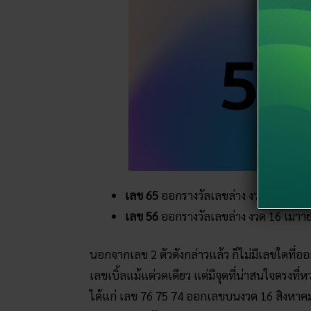
เลข 65
ออกรางวัลเลขล่าง งวด 1 มีนาค
เลข 56
ออกรางวัลเลขล่าง งวด 16 เมาา
นอกจากเลข 2 ตัวดังกล่าวแล้ว ก็ไม่มีเลขใดที่ออก
เลขเบิ้ลแม้แต่วดเดียว แต่มีจุดที่น่าสนใจตรงที่
ได้แก่ เลข 76 75 74 ออกเลขบนงวด 16 สิงหา