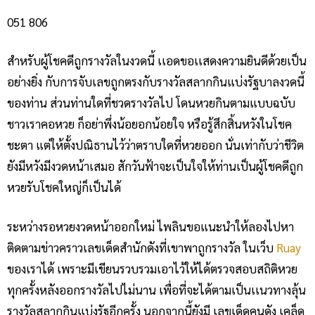
051 806
สำหรับผู้โชคดีถูกรางวัลในงวดนี้ เเอดขอเเสดงความยินดีด้วยเป็น
อย่างยิ่ง กับการจับเลขถูกตรงกับรางวัลสลากกินแบ่งรัฐบาลงวดนี้
ของท่าน ส่วนท่านใดที่ชวดรางวัลไป โดนหวยกินตามแบบฉบับ
ชาวเราคอหวย ก็อย่าพึ่งน้อยอกน้อยใจ หรือรู้สึกสิ้นหวังในโชค
ชะตา แต่ให้ตั้งปณิธานไว้ว่าตราบใดที่หวยออก นั่นเท่ากับว่าชีวิต
ยังมีหวังมีงวดหน้าเสมอ สักวันฟ้าจะเป็นใจให้ท่านเป็นผู้โชคดีถูก
หวยรับโชคใหญ่ก็เป็นได้
ระหว่างรอหวยงวดหน้าออกใหม่ ไพลินขอแนะนำให้ลองไปหา
ติดตามข่าวคราวเลขเด็ดสำนักดังที่เขาพาถูกรางวัล ในเว็บ
Ruay
ของเราได้ เพราะมีเขียนรวบรวมเอาไว้ให้ได้ตรวจสอบสถิติหวย
ทุกครั้งหลังออกรางวัลไปไม่นาน เพื่อที่จะได้ตามเป็นเเนวทางลุ้น
รางวัลสลากกินแบ่งรัฐอีกครั้ง นอกจากนี้ยังมี เลขเด็ดคนดัง เคล็ด