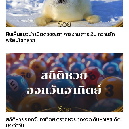
ฝันเห็นแมวน้ำ เปิดดวงชะตา การงาน การเงิน ความรัก
พร้อมโชคลาภ
สถิติหวยออกวันอาทิตย์ ตรวจหวยทุกงวด ค้นหาเลขเด็ด
ประจำวัน