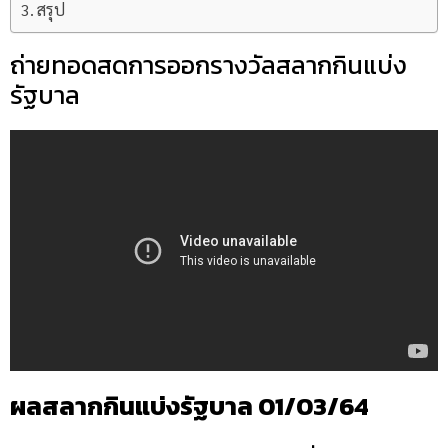
สรุป
ถ่ายทอดสดการออกรางวัลสลากกินแบ่ง
รัฐบาล
ผลสลากกินแบ่งรัฐบาล 01/03/64