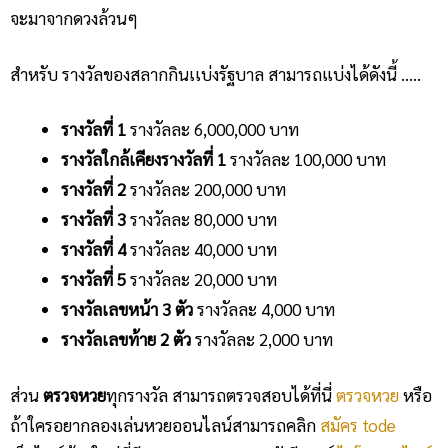
จะมาจากดวงล้วนๆ
สำหรับ รางวัลของสลากกินเเบ่งรัฐบาล สามารถแบ่งได้ดังนี้ …..
รางวัลที่ 1
รางวัลละ 6,000,000 บาท
รางวัลใกล้เคียงรางวัลที่ 1
รางวัลละ 100,000 บาท
รางวัลที่ 2
รางวัลละ 200,000 บาท
รางวัลที่ 3
รางวัลละ 80,000 บาท
รางวัลที่ 4
รางวัลละ 40,000 บาท
รางวัลที่ 5
รางวัลละ 20,000 บาท
รางวัลเลขหน้า 3 ตัว
รางวัลละ 4,000 บาท
รางวัลเลขท้าย 2 ตัว
รางวัลละ 2,000 บาท
ส่วน
ตรวจหวย
ทุกรางวัล สามารถตรวจสอบได้ที่นี่
ตรวจหวย
หรือ
ถ้าใครอยากลองเล่นหวยออนไลน์สามารถคลิก
สมัคร tode