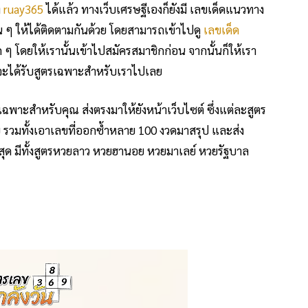
ง
ruay365
ได้แล้ว ทางเว็บเศรษฐีเองก็ยังมี เลขเด็ดแนวทาง
น ๆ ให้ได้ติดตามกันด้วย โดยสามารถเข้าไปดู
เลขเด็ด
มาก ๆ โดยให้เรานั้นเข้าไปสมัครสมาชิกก่อน จากนั้นก็ให้เรา
็จะได้รับสูตรเฉพาะสำหรับเราไปเลย
็ดเฉพาะสำหรับคุณ ส่งตรงมาให้ยังหน้าเว็บไซต์ ซึ่งแต่ละสูตร
ย รวมทั้งเอาเลขที่ออกซ้ำหลาย 100 งวดมาสรุป และส่ง
่สุด มีทั้งสูตรหวยลาว หวยฮานอย หวยมาเลย์ หวยรัฐบาล