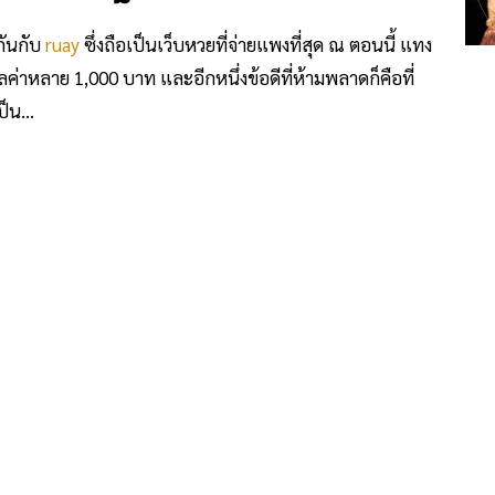
กันกับ
ruay
ซึ่งถือเป็นเว็บหวยที่จ่ายแพงที่สุด ณ ตอนนี้ แทง
ูลค่าหลาย 1,000 บาท และอีกหนึ่งข้อดีที่ห้ามพลาดก็คือที่
เป็น…