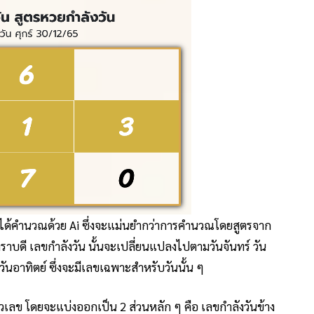
ี่ได้คำนวณด้วย Ai ซึ่งจะแม่นยำกว่าการคำนวณโดยสูตรจาก
บดี เลขกำลังวัน นั้นจะเปลี่ยนแปลงไปตามวันจันทร์ วัน
ะ วันอาทิตย์ ซึ่งจะมีเลขเฉพาะสำหรับวันนั้น ๆ
 ตัวเลข โดยจะแบ่งออกเป็น 2 ส่วนหลัก ๆ คือ เลขกำลังวันข้าง