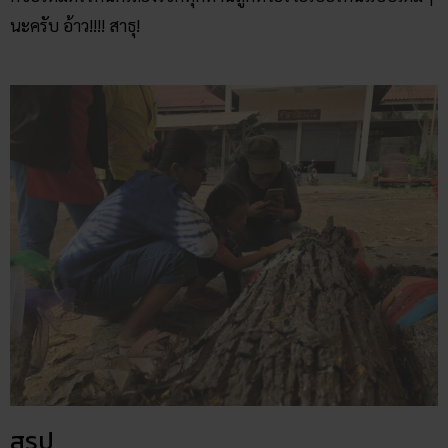
นะครับ อ้าว!!!! สาธุ!
สรุป