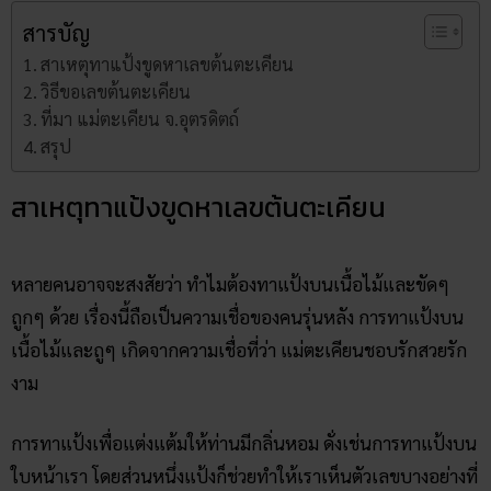
สารบัญ
สาเหตุทาแป้งขูดหาเลขต้นตะเคียน
วิธีขอเลขต้นตะเคียน
ที่มา แม่ตะเคียน จ.อุตรดิตถ์
สรุป
สาเหตุทาแป้งขูดหาเลขต้นตะเคียน
หลายคนอาจจะสงสัยว่า ทำไมต้องทาแป้งบนเนื้อไม้และขัดๆ
ถูกๆ ด้วย เรื่องนี้ถือเป็นความเชื่อของคนรุ่นหลัง การทาแป้งบน
เนื้อไม้และถูๆ เกิดจากความเชื่อที่ว่า แม่ตะเคียนชอบรักสวยรัก
งาม
การทาแป้งเพื่อแต่งแต้มให้ท่านมีกลิ่นหอม ดั่งเช่นการทาแป้งบน
ใบหน้าเรา โดยส่วนหนึ่งแป้งก็ช่วยทำให้เราเห็นตัวเลขบางอย่างที่