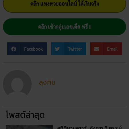
คลิก แทงหวยออนไลน์ ได้เงินจริง
คลิก เข้ากลุ่มเลขเด็ด ฟรี !!
Facebook
Twitter
Email
ลุงทิน
โพสต์ล่าสุด
สถิติหวยลาววันอังคาร วิเคราะห์