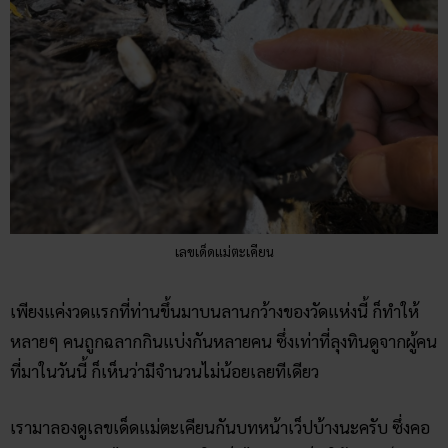
เลขเด็ดแม่ตะเคียน
เพียงแค่งวดแรกที่ท่านขึ้นมาบนลานกว้างของวัดแห่งนี้ ก็ทำให้
หลายๆ คนถูกฉลากกินแบ่งกันหลายคน ซึ่งเท่าที่ลุงทินดูจากผู้คน
ที่มาในวันนี้ ก็เห็นว่ามีจำนวนไม่น้อยเลยทีเดียว
เรามาลองดูเลขเด็ดแม่ตะเคียนกันบทหน้าเว็ปบ้างนะครับ ซึ่งคอ