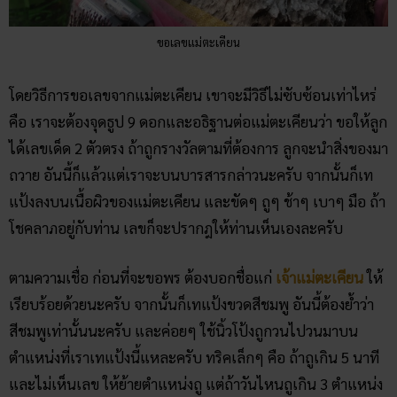
ขอเลขแม่ตะเคียน
โดยวิธีการขอเลขจากแม่ตะเคียน เขาจะมีวิธีไม่ซับซ้อนเท่าไหร่
คือ เราจะต้องจุดธูป 9 ดอกและอธิฐานต่อแม่ตะเคียนว่า ขอให้ลูก
ได้เลขเด็ด 2 ตัวตรง ถ้าถูกรางวัลตามที่ต้องการ ลูกจะนำสิ่งของมา
ถวาย อันนี้ก็แล้วแต่เราจะบนบารสารกล่าวนะครับ จากนั้นก็เท
แป้งลงบนเนื้อผิวของแม่ตะเคียน และขัดๆ ถูๆ ช้าๆ เบาๆ มือ ถ้า
โชคลาภอยู่กับท่าน เลขก็จะปรากฎให้ท่านเห็นเองละครับ
ตามความเชื่อ ก่อนที่จะขอพร ต้องบอกชื่อแก่
เจ้าแม่ตะเคียน
ให้
เรียบร้อยด้วยนะครับ จากนั้นก็เทแป้งขวดสีชมพู อันนี้ต้องย้ำว่า
สีชมพูเท่านั้นนะครับ และค่อยๆ ใช้นิ้วโป้งถูกวนไปวนมาบน
ตำแหน่งที่เราเทแป้งนี้แหละครับ ทริคเล็กๆ คือ ถ้าถูเกิน 5 นาที
และไม่เห็นเลข ให้ย้ายตำแหน่งถู แต่ถ้าวันไหนถูเกิน 3 ตำแหน่ง