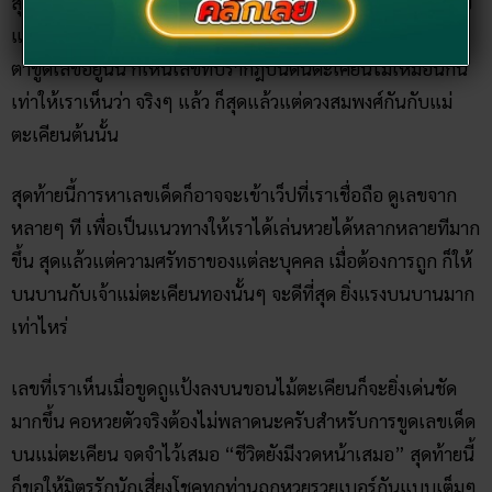
สุดแล้วดวงใครดวงมันจริงๆ เพราะในวันที่ลุงทินลงพื้นที่ไปดูเลข
แม่ตะเคียนวัดหมอนไม้ ชาวบ้านนักขูดเลขแต่ละคนที่ตั้งหน้าตั้ง
ตาขูดเลขอยู่นั้น ก็เห็นเลขที่ปรากฎบนต้นตะเคียนไม่เหมือนกัน
เท่าให้เราเห็นว่า จริงๆ แล้ว ก็สุดแล้วแต่ดวงสมพงศ์กันกับแม่
ตะเคียนต้นนั้น
สุดท้ายนี้การหาเลขเด็ดก็อาจจะเข้าเว็ปที่เราเชื่อถือ ดูเลขจาก
หลายๆ ที เพื่อเป็นแนวทางให้เราได้เล่นหวยได้หลากหลายทีมาก
ขึ้น สุดแล้วแต่ความศรัทธาของแต่ละบุคคล เมื่อต้องการถูก ก็ให้
บนบานกับเจ้าแม่ตะเคียนทองนั้นๆ จะดีที่สุด ยิ่งแรงบนบานมาก
เท่าไหร่
เลขที่เราเห็นเมื่อขูดถูแป้งลงบนขอนไม้ตะเคียนก็จะยิ่งเด่นชัด
มากขึ้น คอหวยตัวจริงต้องไม่พลาดนะครับสำหรับการขูดเลขเด็ด
บนแม่ตะเคียน จดจำไว้เสมอ “ชีวิตยังมีงวดหน้าเสมอ” สุดท้ายนี้
ก็ขอให้มิตรรักนักเสี่ยงโชคทุกท่านถูกหวยรวยเบอร์กันแบบเต็มๆ