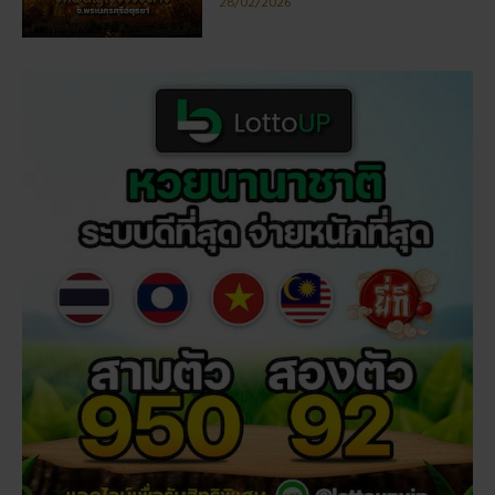
28/02/2026