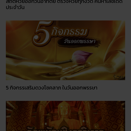
สถิติหวยออกวันอาทิตย์ ตรวจหวยทุกงวด ค้นหาเลขเด็ด
ประจำวัน
5 กิจกรรเสริมดวงโชคลาภ ในวันออกพรรษา