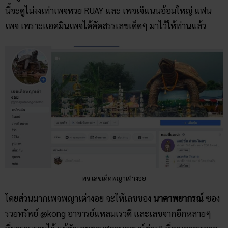
นี้จะดูไม่งงเท่าเพจหวย RUAY และ เพจเจ๊แนนอ้อมใหญ่ แฟน
เพจ เพราะแอดมินเพจได้คัดสรรเลขเด็ดๆ มาไว้ให้ท่านแล้ว
พจ เลขเด็ดพญาเต่างอย
โดยส่วนมากเพจพญาเต่างอย จะให้เลขของ
นาคาพยากรณ์
ซอง
รวยทรัพย์ @kong อาจารย์แหลมเรวดี และเลขจากอีกหลายๆ