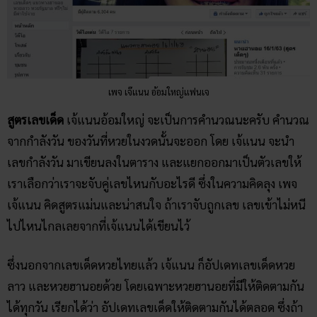
เพจ เจ๊แนน อ้อมใหญ่แฟนเจ
สูตรเลขเด็ด
เจ้แนนอ้อมใหญ่ จะเป็นการคำนวณนะครับ คำนวณ
จากกำลังวัน ของวันที่หวยในงวดนั้นจะออก โดย เจ้แนน จะนำ
เลขกำลังวัน มาเขียนลงในตาราง และแยกออกมาเป็นตัวเลขให้
เราเลือกว่าเราจะจับคู่เลขไหนกับอะไรดี ซึ่งในความคิดลุง เพจ
เจ้แนน คิดสูตรแม่นและน่าสนใจ ถ้าเราจับถูกเลข เลขเข้าไม่หนี
ไปไหนไกลเลยจากที่เจ้แนนได้เขียนไว้
ซึ่งนอกจากเลขเด็ดหวยไทยแล้ว เจ้แนน ก็อัปเดทเลขเด็ดหวย
ลาว และหวยฮานอยด้วย โดยเฉพาะหวยฮานอยที่มีให้ติดตามกัน
ได้ทุกวัน เรียกได้ว่า อัปเดทเลขเด็ดให้ติดตามกันได้ตลอด ซึ่งถ้า