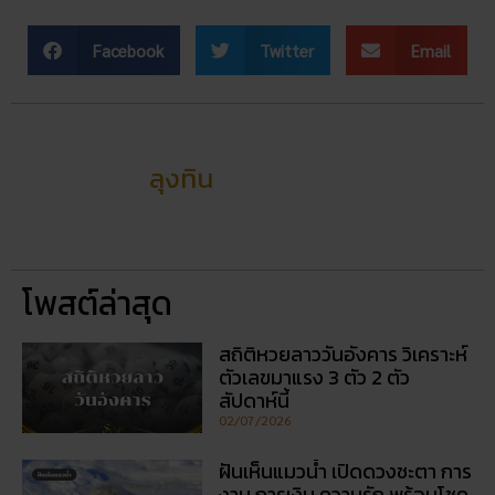
Facebook
Twitter
Email
ลุงทิน
โพสต์ล่าสุด
สถิติหวยลาววันอังคาร วิเคราะห์
ตัวเลขมาแรง 3 ตัว 2 ตัว
สัปดาห์นี้
02/07/2026
ฝันเห็นแมวน้ำ เปิดดวงชะตา การ
งาน การเงิน ความรัก พร้อมโชค