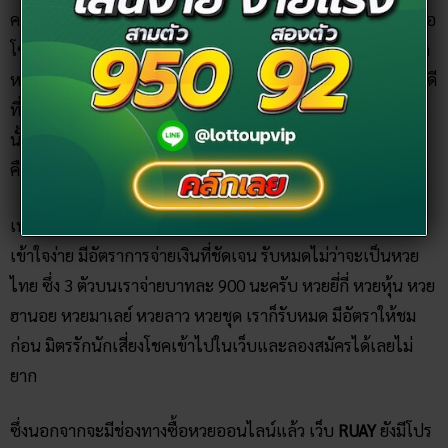
ครบทั้ง 3 เพจแล้วละครับ สำหรับแนวทางการหาเลขเด็ด ผ่านสื่อ
โซเชียล พอเป็นน้ำจิ้มไว้ให้มิตรรักนักเสี่ยงโชคไว้ใช้เป็นตัวเลือก
หาแนวทางเลขเด็ด ในวันที่มืดแปดด้าน ไม่รู้จะเลิกเล่นเลขไหนดี
ที่สำคัญเมื่อมีเลขเด็ดแล้วลุงทิน อยากจะแนะนำให้นำเลขมงคล
นั้นไปลงทุนแทงหวยออนไลน์ผ่านเว็บแทงหวย ที่น่าสนใจ นั่นก็
คือ เว็บ
RUAY
ของเรานี้แหละครับ อิอิขอขายของเสียหน่อย
เพราะ RUAY เป็นเว็บที่ปลอดภัย ได้เงินชัวร์ ไม่ต้องห่วง เล่นง่าย
เข้าใจง่าย มีอัตราการจ่ายเงินที่ชัดเจน รับหมดไม่ว่าจะเป็นหวย
ไทย ซึ่ง 3 ตัวบนเราจ่ายบาทละ 900 นะครับ หวยยี่กี่ หวยหุ้น หวย
ฮานอย หวยมาเลย์ หวยลาว หวยชุด เราก็รับหมด มีอัตราให้ชม
ก่อน มิตรรักนักเสี่ยงโชคเข้าไปในเว็บและลองสมัครได้เลยไม่
ยาก
ซึ่งนอกจากจะมีช่องทางซื้อหวยออนไลน์แล้ว เว็บ
RUAY
ยังมีโปร