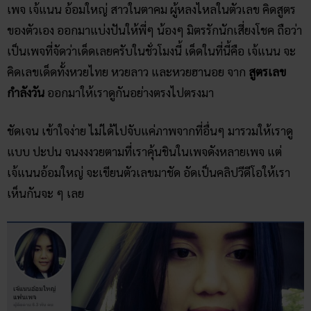
เพจ เจ้แนน อ้อมใหญ่ สาวในตาคม ผู้หลงไหลในตัวเลข คิดสูตร
ของตัวเอง ออกมาแบ่งปันให้พี่ๆ น้องๆ มิตรรักนักเสี่ยงโชค ถือว่า
เป็นเพจที่จัดว่าเด็ดเลยครับในชั่วโมงนี้ เด็ดในที่นี้คือ เจ้แนน จะ
คิดเลขเด็ดทั้งหวยไทย หวยลาว และหวยฮานอย จาก
สูตรเลข
กำลังวัน
ออกมาให้เราดูกันอย่างตรงไปตรงมา
ชัดเจน เข้าใจง่าย ไม่ได้ไปจับแค่ภาพจากที่อื่นๆ มารวมให้เราดู
แบบ ปะปน จนงงงวยตามที่เราคุ้นชินในเพจดังหลายเพจ แต่
เจ้แนนอ้อมใหญ่ จะเขียนตัวเลขมาชัด อัดเป็นคลิปวีดีโอให้เรา
เห็นกันจะ ๆ เลย