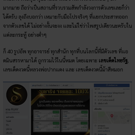
มากมาย ถือว่าเป็นสถานที่รวบรวมสัพกำลังวงการตัวเลขเลยก็ว่า
ได้ครับ ลุงถึงบอกว่า เหมาะกับมือโปรจริงๆ ที่แยกประสาทออก
จากตัวเลขได้ ไม่อย่างงั้นจะงง และไม่ใช่ว่าโพสรูปเดียวนะครับใน
แต่ละกระทู้ อย่างต่ำๆ
ก็ 40 รูปอัพ ทุกอาจารย์ ทุกสำนัก ทุกที่บนโลกนี้ที่มีตัวเลข ที่แอ
ดมินสรรหามาได้ ถูกรวมไว้ในนี้หมด โดยเฉพาะ
เลขเด็ดไทยรัฐ
,
เลขเด็ดงวดนี้หลวงพ่อปากแดง และ เลขเด็ดงวดนี้ม้าสีหมอก