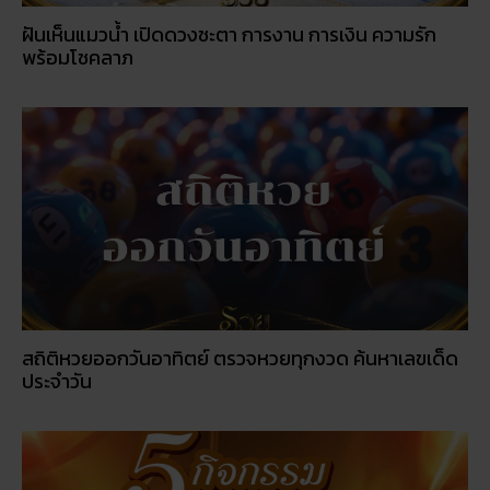
ฝันเห็นแมวน้ำ เปิดดวงชะตา การงาน การเงิน ความรัก
พร้อมโชคลาภ
สถิติหวยออกวันอาทิตย์ ตรวจหวยทุกงวด ค้นหาเลขเด็ด
ประจำวัน