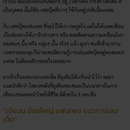
เรานั้น จะมีให้เลือกเล่นหลักๆ อยู่ 2 อย่างคือ การสร้างตัวตน ที่
เป็นบุคคล นั้นก็คือ เฟซบุ๊คที่เราๆ ใช้กันอยู่ปกติเนี้ยแหละ
กับ เฟซบุ๊คแฟนเพจ ที่จะไว้ให้เรา กดถูดใจ แต่ไม่ได้แอดเพื่อน
เป็นช่องทางให้เรารับข่าวสาร หรือ คอยติดตามความเคลื่อนไหว
ของคนๆ นั้น หรือ กลุ่มๆ นั้น จริงๆ แล้ว ลุงว่า คนที่เข้ามาอ่าน
บทความของลุง ก็น่าจะพอมีความรู้การเล่นเฟซบุ๊คอยู่พอสมควร
แหละ ไม่ต้องอธิบายอะไรเยอะมาก
มาเข้าเรื่องเพจบอกเลขเด็ด ที่ลุงทินได้เกริ่นนำไว้ว่า จะมา
แนะนำดีกว่า โดยเพจดังที่ลุงทินขอเสนอเป็นแนวทางในการ
เลือกเลขมงคลนำโชคให้ชีวิต มีด้วยกัน 3 เพจ คือ
“เจ้แนน อ้อมใหญ่ แฟนเพจ แนวทางเลข
เด็ด”