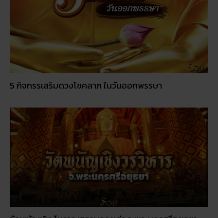
5 กิจกรรเสริมดวงโชคลาภ ในวันออกพรรษา