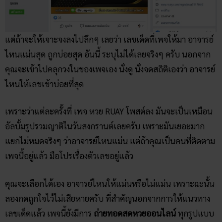
แต่ถ้าจะให้เจาะจงลงไปลึกๆ เลยว่า เลขเด็ดที่เพจให้มา อาจารย์
ไหนแม่นสุด ถูกบ่อยสุด อันนี้ ระบุไม่ได้เลยจริงๆ ครับ นอกจาก
คุณจะเข้าไปคลุกวงในของเพจเอง นั่งดู นั่งจดสถิติเองว่า อาจารย์
ไหนให้เลขเข้าบ่อยที่สุด
เพราะว่าแต่ละครั้งที่ เพจ หวย RUAY โพสต์ลง มันจะเป็นเหมือน
อัลบั้มรูปรวมญาติในวันสงกรานต์เลยครับ เพราะมันเยอะมาก
แยกไม่หมดจริงๆ ว่าอาจารย์ไหนแม่น แต่ถ้าคุณเป็นคนที่ติดตาม
เพจนี้อยู่แล้ว มือโปรเรื่องตัวเลขอยู่แล้ว
คุณจะเลือกได้เอง อาจารย์ไหนให้แม่นหรือไม่แม่น เพราะฉะนั้น
ลองกดถูกใจไว้ไม่เสียหายครับ ที่สำคัญนอกจากการให้แนวทาง
เลขเด็ดแล้ว เพจนี้ยังมีการ
ถ่ายทอดสดหวยออนไลน์
ทุกรูปแบบ