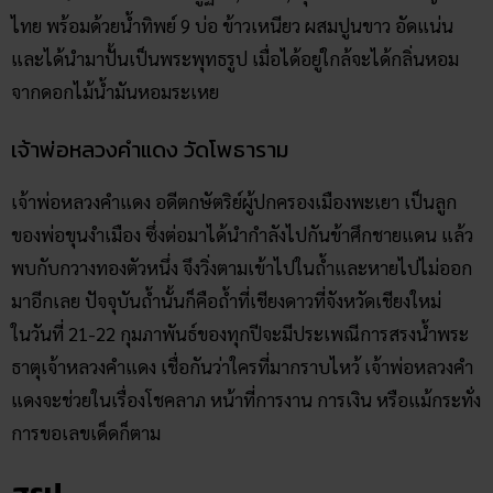
ไทย พร้อมด้วยน้ำทิพย์ 9 บ่อ ข้าวเหนียว ผสมปูนขาว อัดแน่น
และได้นำมาปั้นเป็นพระพุทธรูป เมื่อได้อยู่ใกล้จะได้กลิ่นหอม
จากดอกไม้น้ำมันหอมระเหย
เจ้าพ่อหลวงคำแดง วัดโพธาราม
เจ้าพ่อหลวงคำแดง อดีตกษัตริย์ผู้ปกครองเมืองพะเยา เป็นลูก
ของพ่อขุนงำเมือง ซึ่งต่อมาได้นำกำลังไปกันข้าศึกชายแดน แล้ว
พบกับกวางทองตัวหนึ่ง จึงวิ่งตามเข้าไปในถ้ำและหายไปไม่ออก
มาอีกเลย ปัจจุบันถ้ำนั้นก็คือถ้ำที่เชียงดาวที่จังหวัดเชียงใหม่
ในวันที่ 21-22 กุมภาพันธ์ของทุกปีจะมีประเพณีการสรงน้ำพระ
ธาตุเจ้าหลวงคำแดง เชื่อกันว่าใครที่มากราบไหว้ เจ้าพ่อหลวงคำ
แดงจะช่วยในเรื่องโชคลาภ หน้าที่การงาน การเงิน หรือแม้กระทั่ง
การขอเลขเด็ดก็ตาม