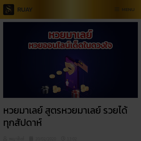
RUAY
MENU
หวยมาเลย์ สูตรหวยมาเลย์ รวยได้
ทุกสัปดาห์
พญาสิงห์
20/02/2020
13:02