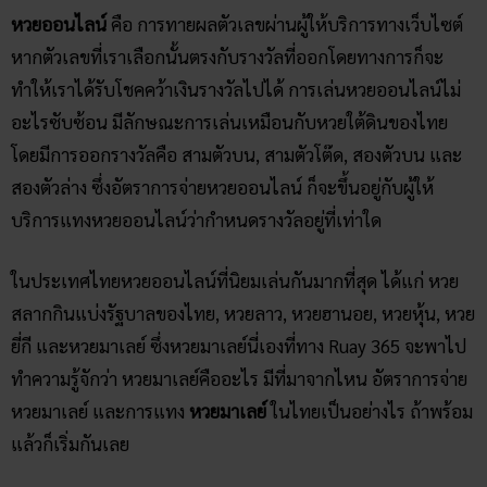
หวยออนไลน์
คือ การทายผลตัวเลขผ่านผู้ให้บริการทางเว็บไซต์
หากตัวเลขที่เราเลือกนั้นตรงกับรางวัลที่ออกโดยทางการก็จะ
ทำให้เราได้รับโชคคว้าเงินรางวัลไปได้ การเล่นหวยออนไลน์ไม่
อะไรซับซ้อน มีลักษณะการเล่นเหมือนกับหวยใต้ดินของไทย
โดยมีการออกรางวัลคือ สามตัวบน, สามตัวโต๊ด, สองตัวบน และ
สองตัวล่าง ซึ่งอัตราการจ่ายหวยออนไลน์ ก็จะขึ้นอยู่กับผู้ให้
บริการแทงหวยออนไลน์ว่ากำหนดรางวัลอยู่ที่เท่าใด
ในประเทศไทยหวยออนไลน์ที่นิยมเล่นกันมากที่สุด ได้แก่ หวย
สลากกินแบ่งรัฐบาลของไทย, หวยลาว, หวยฮานอย, หวยหุ้น, หวย
ยี่กี และหวยมาเลย์ ซึ่งหวยมาเลย์นี่เองที่ทาง Ruay 365 จะพาไป
ทำความรู้จักว่า หวยมาเลย์คืออะไร มีที่มาจากไหน อัตราการจ่าย
หวยมาเลย์ และการแทง
หวยมาเลย์
ในไทยเป็นอย่างไร ถ้าพร้อม
แล้วก็เริ่มกันเลย