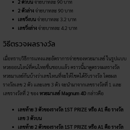
2 ตัวบน
จ่ายบาทละ 90 บาท
2 ตัวล่าง
จ่ายบาทละ 90 บาท
เลขวิ่งบน
จ่ายบาทละ 3.2 บาท
เลขวิ่งล่าง
จ่ายบาทละ 4.2 บาท
วิธีตรวจผลรางวัล
เมื่อทราบวิธีการแทงและอัตราการจ่ายของหวยมาเลย์ ในรูปแบบ
หวยออนไลน์ที่คนไทยชื่นชอบแล้ว คราวนี้มาดูตรวจผลรางวัล
หวยมาเลย์กันบ้างว่าเลขไหนที่จะให้โชคได้รับรางวัล โดยผล
รางวัลเลข 2 ตัว และเลข 3 ตัว จะนำมาจากเลขรางวัลที่ 1 และ
เลขรางวัลที่ 2 ของ
หวยมาเลย์ Magnum 4D
กล่าวคือ
เลขท้าย 3 ตัวของรางวัล 1ST PRIZE หรือ A1 คือ รางวัล
เลข 3 ตัวบน
เลขท้าย 2 ตัวของรางวัล 1ST PRIZE หรือ A1 คือ รางวัล