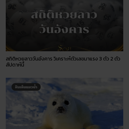
สถิติหวยลาววันอังคาร วิเคราะห์ตัวเลขมาแรง 3 ตัว 2 ตัว
สัปดาห์นี้