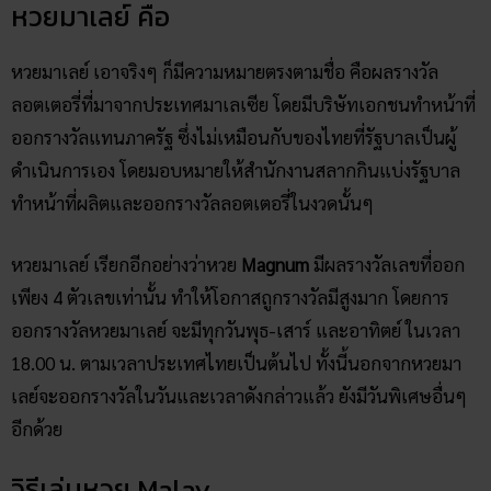
หวยมาเลย์ คือ
หวยมาเลย์ เอาจริงๆ ก็มีความหมายตรงตามชื่อ คือผลรางวัล
ลอตเตอรี่ที่มาจากประเทศมาเลเซีย โดยมีบริษัทเอกชนทำหน้าที่
ออกรางวัลแทนภาครัฐ ซึ่งไม่เหมือนกับของไทยที่รัฐบาลเป็นผู้
ดำเนินการเอง โดยมอบหมายให้สำนักงานสลากกินแบ่งรัฐบาล
ทำหน้าที่ผลิตและออกรางวัลลอตเตอรี่ในงวดนั้นๆ
หวยมาเลย์ เรียกอีกอย่างว่าหวย
Magnum
มีผลรางวัลเลขที่ออก
เพียง 4 ตัวเลขเท่านั้น ทำให้โอกาสถูกรางวัลมีสูงมาก โดยการ
ออกรางวัลหวยมาเลย์ จะมีทุกวันพุธ-เสาร์ และอาทิตย์ ในเวลา
18.00 น. ตามเวลาประเทศไทยเป็นต้นไป ทั้งนี้นอกจากหวยมา
เลย์จะออกรางวัลในวันและเวลาดังกล่าวแล้ว ยังมีวันพิเศษอื่นๆ
อีกด้วย
วิธีเล่นหวย Malay