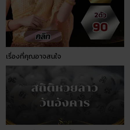
เรื่องที่คุณอาจสนใจ