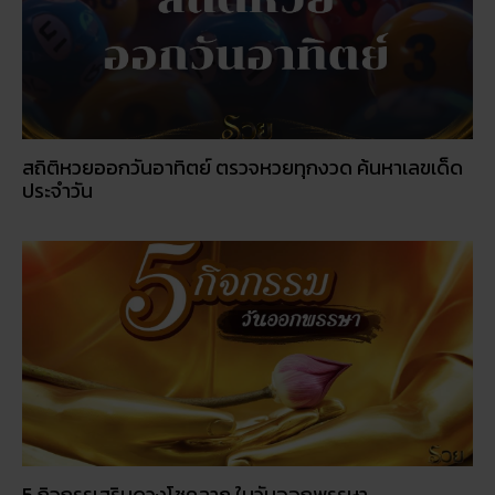
สถิติหวยออกวันอาทิตย์ ตรวจหวยทุกงวด ค้นหาเลขเด็ด
ประจำวัน
5 กิจกรรเสริมดวงโชคลาภ ในวันออกพรรษา