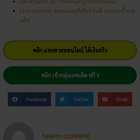
เปิด ความเชื่อ อีกา ร้องทักแล้วถูกหวยจริงไหม?
13 ลางบอกเหตุ ของคนไทยที่เชื่อว่าไม่ดี เจอแบบนี้ ซวย
แล้ว!
คลิก แทงหวยออนไลน์ ได้เงินจริง
คลิก เข้ากลุ่มเลขเด็ด ฟรี !!
Facebook
Twitter
Email
team-content