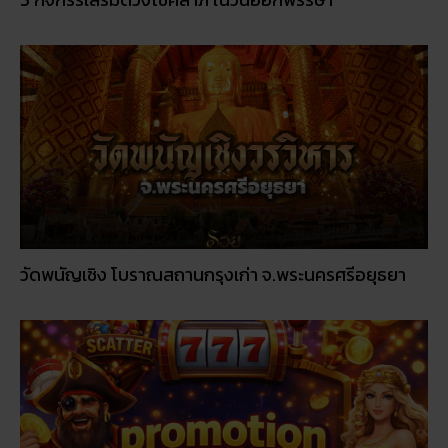
วัดพนัญเชิง โบราณสถานกรุงเก่า จ.พระนครศรีอยุธยา