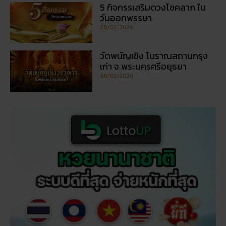
5 กิจกรรเสริมดวงโชคลาภ ใน
วันออกพรรษา
28/02/2026
วัดพนัญเชิง โบราณสถานกรุง
เก่า จ.พระนครศรีอยุธยา
28/02/2026