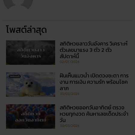
โพสต์ล่าสุด
สถิติหวยลาววันอังคาร วิเคราะห์
ตัวเลขมาแรง 3 ตัว 2 ตัว
สัปดาห์นี้
02/07/2026
ฝันเห็นแมวน้ำ เปิดดวงชะตา การ
งาน การเงิน ความรัก พร้อมโชค
ลาภ
30/03/2026
สถิติหวยออกวันอาทิตย์ ตรวจ
หวยทุกงวด ค้นหาเลขเด็ดประจำ
วัน
30/03/2026