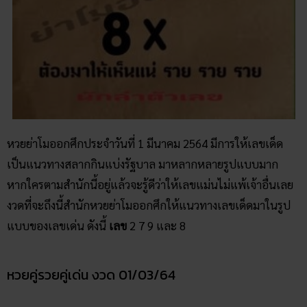
หวยย่าโมออกศึกประจำวันที่ 1 มีนาคม 2564 มีการให้เลขเด็ด
เป็นแนวทางสลากกินแบ่งรัฐบาล มาหลากหลายรูปแบบมาก
หากใครตามสำนักนี้อยู่แล้วจะรู้ดีว่าให้เลขแม่นไม่แพ้เจ้าอื่นเลย
งวดที่จะถึงนี้สำนักหวยย่าโมออกศึกให้แนวทางเลขเด็ดมาในรูป
แบบของเลขเด่น ดังนี้
เลข
2 7 9 และ 8
หวยคู่รวยคู่เด่น งวด 01/03/64