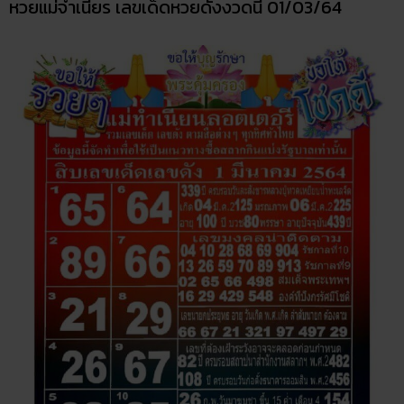
หวยแม่จำเนียร เลขเด็ดหวยดังงวดนี้ 01/03/64