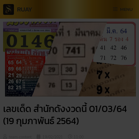
RUAY
MENU
เลขเด็ด สำนักดังงวดนี้ 01/03/64
(19 กุมภาพันธ์ 2564)
team-content
19/02/2021
11:00