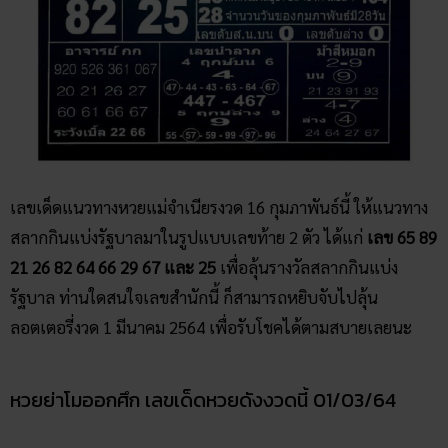
เลขเด็ดแนวทางหวยแม่จำเนียรงวด 16 กุมภาพันธ์นี้ ให้แนวทาง
สลากกินแบ่งรัฐบาลมาในรูปแบบเลขท้าย 2 ตัว ได้แก่
เลข
65 89
21 26 82 64 66 29 67 และ 25
เพื่อลุ้นรางวัลสลากกินแบ่ง
รัฐบาล ท่านใดสนใจเลขสำนักนี้ ก็สามารถหยิบจับไปลุ้น
ลอตเตอรี่งวด 1 มีนาคม 2564 เพื่อรับโชคได้ตามสบายเลยนะ
หวยย่าโมออกศึก เลขเด็ดหวยดังงวดนี้ 01/03/64