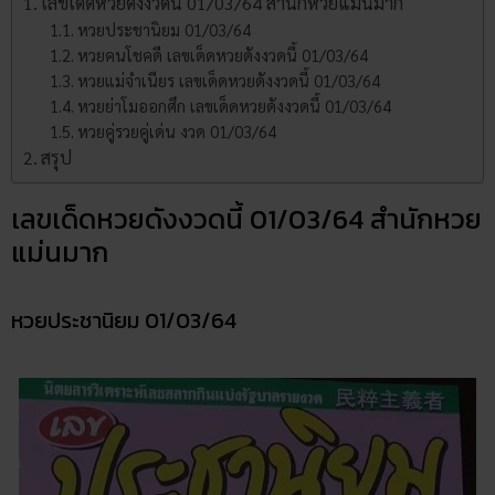
เลขเด็ดหวยดังงวดนี้ 01/03/64 สำนักหวยแม่นมาก
หวยประชานิยม 01/03/64
หวยคนโชคดี เลขเด็ดหวยดังงวดนี้ 01/03/64
หวยแม่จำเนียร เลขเด็ดหวยดังงวดนี้ 01/03/64
หวยย่าโมออกศึก เลขเด็ดหวยดังงวดนี้ 01/03/64
หวยคู่รวยคู่เด่น งวด 01/03/64
สรุป
เลขเด็ดหวยดังงวดนี้ 01/03/64 สำนักหวย
แม่นมาก
หวยประชานิยม 01/03/64