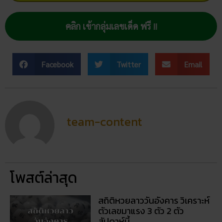
คลิก เข้ากลุ่มเลขเด็ด ฟรี !!
Facebook
Twitter
Email
team-content
โพสต์ล่าสุด
สถิติหวยลาววันอังคาร วิเคราะห์
ตัวเลขมาแรง 3 ตัว 2 ตัว
สัปดาห์นี้