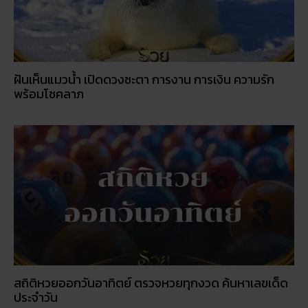
ฝันเห็นแมวน้ำ เปิดดวงชะตา การงาน การเงิน ความรัก
พร้อมโชคลาภ
สถิติหวยออกวันอาทิตย์ ตรวจหวยทุกงวด ค้นหาเลขเด็ด
ประจำวัน