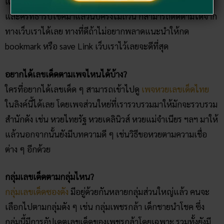
และเลขเด็ดสำคัญอย่างเลขเด็ดไอ้ไข่จากวัดเจดีย์ ที่พาคนที่เชื่อ
และศรัทธารับโชคมาแล้วนับครั้งไม่ถ้วน ก็สามารถติดตามได้จาก
ทางเว็บเราได้เลย ทางที่ดีถ้าไม่อยากพลาดแนะนำให้กด
bookmark หรือ save Link เว็บเราไว้เลยจะดีที่สุด
อยากได้เลขเด็ดตามเพจไหนได้บ้าง?
ใครที่อยากได้เลขเด็ด ๆ สามารถเข้าไปดู
เพจหวยเลขเด็ดไทย
ในลิงค์นี้ได้เลย โดยเพจส่วนใหย่ที่เรารวบรวมมาให้มักจะรวบรวม
สำนักดัง เช่น หวยไทยรัฐ หวยเดลินิวส์ หวยแม่จำเนียร ฯลฯ มาให้
แล้วนอกจากนั้นยังมีบทความดี ๆ เช่นวิธีขอหวยตามความเชื่อ
ต่าง ๆ อีกด้วย
กลุ่มเลขเด็ดตามกลุ่มไหน?
กลุ่มเลขเด็ดซองดัง
มีอยู่ด้วยกันหลายกลุ่มส่วนใหญ่แล้ว คนจะ
เลือกไปตามกลุ่มดัง ๆ เช่น กลุ่มเพชรกล้า เด็กชายนำโชค ซึ่ง
กลุ่มนี้มีการอัปเดตเลขเด็ดของเพชรกล้าโดยเฉพาะ รวมทั้งยังมี