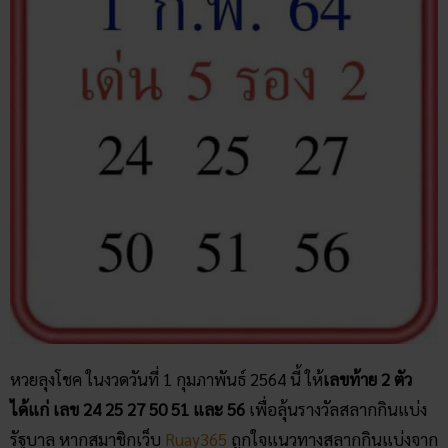
หวยลุงโชค ในงวดวันที่ 1 กุมภาพันธ์ 2564 นี้ ให้
เลขท้าย 2 ตัว
ได้แก่ เลข 24 25 27 50 51 และ 56
เพื่อลุ้นรางวัลสลากกินแบ่ง
รัฐบาล หากสมาชิกเว็บ
Ruay365
ถูกใจแนวทางสลากกินแบ่งจาก