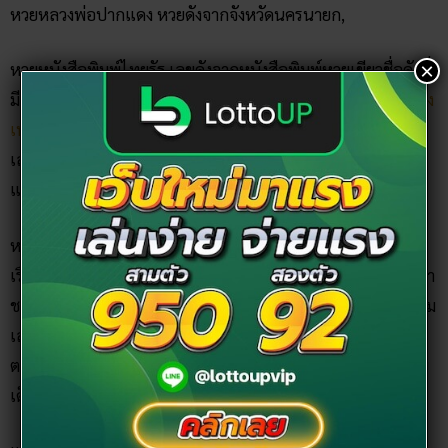
หวยหลวงพ่อปากแดง หวยดังจากจังหวัดนครนายก,
×
หวยหนังสือพิมพ์ไทยรัฐ เลขดังจากหนังสือพิมพ์หวยเขียวชื่อดังที่
มีหมอดูชื่อดังอย่าง พ.พาทินี เป็นคนให้เลขไว้ ,
หวยป๋าสอง คล้อง
เพชร
เลขเด็ดจากอาจารย์ที่ดังที่มีเพจอยุ่ในเฟซบุ๊กเด่นในเรื่อง
เลขรูด,วิ่ง 19 ประตู หากคอหวยชอบเลขเด่นตัวเดียวโดดๆ
แนะนำท่านนี้ ป๋าสอง คล้องเพชร เลยไม่ผิดหวัง
หวยพญาเต่างอย หรือเลขเด็ดพญาเต่างอย สถานที่ศักดิ์สิทธิ์อัน
เรื่องชื่อของ จ.สกลนคร ,
หวยแม่น้ำใส
, หวยนาคาพยากร, หวยคำ
ชะโนด,
หวยม้าสีหมอก
รวมไปถึง หวยแม่จำเนียร ที่มีการรวบรวม
เลขเด่นที่เป็นเลขดัง 10 อันดับที่ขายดีมากที่สุดในงวดนั้นๆ เพื่อ
ตอบคำถามลูกค้าว่า เลขเด็ดมีอะไรบ้าง พนักงานก็จะอิงจากเลข
เด็ดที่มีคนซื้อเยอะที่สุด แนะนำให้แก่ลูกค้าเป็นราย ๆ ไป