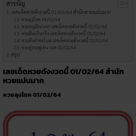
สารบัญ
เลขเด็ดหวยดังงวดนี้ 01/02/64 สำนักหวยแม่นมาก
หวยลุงโชค 01/02/64
หวยหนูผีพเนจร เลขเด็ดหวยดังงวดนี้ 01/02/64
หวยฝันเป็นจริง เลขเด็ดหวยดังงวดนี้ 01/02/64
หวยดังคำชะโนด เลขเด็ดหวยดังงวดนี้ 01/02/64
หวยคู่รวยคู่เด่น งวด 01/02/64
สรุป
เลขเด็ดหวยดังงวดนี้ 01/02/64 สำนัก
หวยแม่นมาก
หวยลุงโชค 01/02/64