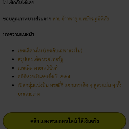
ไปเช็กกันได้เลย
ขอบคุณภาพบางส่วนจาก
หวย จ้าวพายุ ภ.พยัคฆภูมิพิสัย
บทความแนะนำ
เลขเด็ดวงใน (เลขลับเฉพาะวงใน)
สรุปเลขเด็ด หวยไทยรัฐ
เลขเด็ด หวยเดลินิวส์
สถิติหวยผังเลขเด็ด ปี 2564
เปิดกลุ่มแบ่งปัน หวยยี่กี แจกเลขเด็ด ๆ สูตรแม่น ๆ ทั้ง
บนและล่าง
คลิก แทงหวยออนไลน์ ได้เงินจริง