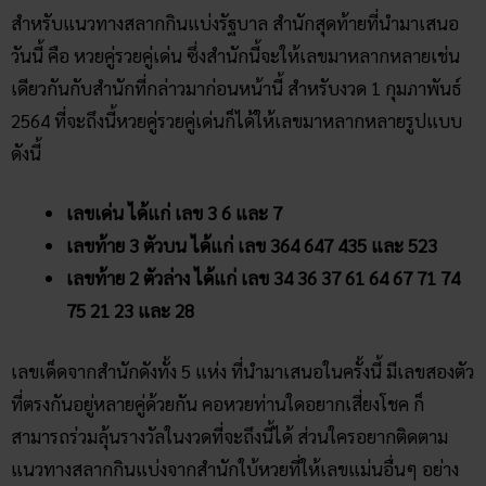
สำหรับแนวทางสลากกินแบ่งรัฐบาล สำนักสุดท้ายที่นำมาเสนอ
วันนี้ คือ หวยคู่รวยคู่เด่น ซึ่งสำนักนี้จะให้เลขมาหลากหลายเช่น
เดียวกันกับสำนักที่กล่าวมาก่อนหน้านี้ สำหรับงวด 1 กุมภาพันธ์
2564 ที่จะถึงนี้หวยคู่รวยคู่เด่นก็ได้ให้เลขมาหลากหลายรูปแบบ
ดังนี้
เลขเด่น ได้แก่ เลข 3 6 และ 7
เลขท้าย 3 ตัวบน ได้แก่ เลข 364 647 435 และ 523
เลขท้าย 2 ตัวล่าง ได้แก่ เลข 34 36 37 61 64 67 71 74
75 21 23 และ 28
เลขเด็ดจากสำนักดังทั้ง 5 แห่ง ที่นำมาเสนอในครั้งนี้ มีเลขสองตัว
ที่ตรงกันอยู่หลายคู่ด้วยกัน คอหวยท่านใดอยากเสี่ยงโชค ก็
สามารถร่วมลุ้นรางวัลในงวดที่จะถึงนี้ได้ ส่วนใครอยากติดตาม
แนวทางสลากกินแบ่งจากสำนักใบ้หวยที่ให้เลขแม่นอื่นๆ อย่าง