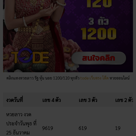
คลิกแทงหวยลาว รัฐ หุ้น นอย 1200/120 ทุกตัว
tode เว็บตรง โต๊ด
หวยออนไลน์
งวดวันที่
เลข 4 ตัว
เลข 3 ตัว
เลข 2 ตัว
หวยลาว งวด
ประจำวันพุธ ที่
9619
619
19
25 ธันวาคม