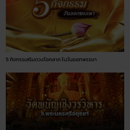
วัดพนัญเชิง โบราณสถานกรุงเก่า จ.พระนครศรีอยุธยา