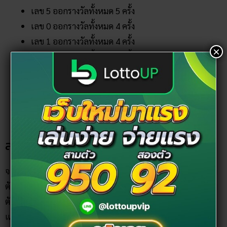
เลข 2 ออกรางวัลทั้งหมด 1 ครั้ง
สรุป
×
จาก สถิติหวย ที่ออกวันที่ 30 ธันวาคม ในรอบ 29 ปี เลขท้ายสอง
ตัวที่ออกบ่อยที่สุดคือ
เลข 50
ซึ่งออกบ่อยถึง 2 ครั้ง เลขท้ายสาม
ตัวที่ออกบ่อยที่สุด คือ
เลข 094
ซึ่งออกบ่อยถึง 2 ครั้ง เช่นกัน
และเลขเบิ้ลสองตัวที่ออกในวันพุธที่ 30 ธันวาคม คือ
เลข 22
หวังว่าตัวเลขในรอบนี้ที่เป็นแนวทางให้กับทุกท่าน จะมี
เลขเด็ด
ในดวงใจ
แต่ถ้าหากยังไม่โดนใจ เรายังมีแนวทางสถิติหวยเลขเด็ด
อื่น ๆ มาแนะนำอยู่เรื่อย ๆ ติดตามกันในบทความต่อ ๆ ไป
การซื้อหวยมีความเสี่ยงโอกาสที่พลาดมีสูงขอให้เล่นแต่พอดี
พอตัว หากมีดวงซื้อใบเดียวก็อาจจะถูกรางวัลที่ 1 เลยก็ได้ แม่
หมอขอให้นักเสี่ยงดวงทุกท่านโชคดีได้รับทรัพย์ก้อนโตกันทุกคน