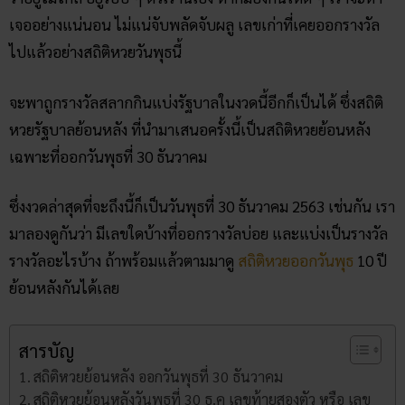
เจออย่างแน่นอน ไม่แน่จับพลัดจับผลู เลขเก่าที่เคยออกรางวัล
ไปแล้วอย่างสถิติหวยวันพุธนี้
จะพาถูกรางวัลสลากกินแบ่งรัฐบาลในงวดนี้อีกก็เป็นได้ ซึ่งสถิติ
หวยรัฐบาลย้อนหลัง ที่นำมาเสนอครั้งนี้เป็นสถิติหวยย้อนหลัง
เฉพาะที่ออกวันพุธที่ 30 ธันวาคม
ซึ่งงวดล่าสุดที่จะถึงนี้ก็เป็นวันพุธที่ 30 ธันวาคม 2563 เช่นกัน เรา
มาลองดูกันว่า มีเลขใดบ้างที่ออกรางวัลบ่อย และแบ่งเป็นรางวัล
รางวัลอะไรบ้าง ถ้าพร้อมแล้วตามมาดู
สถิติหวยออกวันพุธ
10 ปี
ย้อนหลังกันได้เลย
สารบัญ
สถิติหวยย้อนหลัง ออกวันพุธที่ 30 ธันวาคม
สถิติหวยย้อนหลังวันพุธที่ 30 ธ.ค เลขท้ายสองตัว หรือ เลข