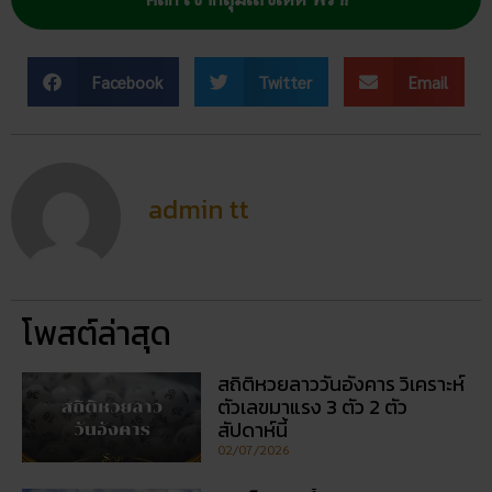
โพสต์ล่าสุด
สถิติหวยลาววันอังคาร วิเคราะห์
ตัวเลขมาแรง 3 ตัว 2 ตัว
สัปดาห์นี้
02/07/2026
ฝันเห็นแมวน้ำ เปิดดวงชะตา การ
งาน การเงิน ความรัก พร้อมโชค
ลาภ
30/03/2026
สถิติหวยออกวันอาทิตย์ ตรวจ
หวยทุกงวด ค้นหาเลขเด็ดประจำ
วัน
30/03/2026