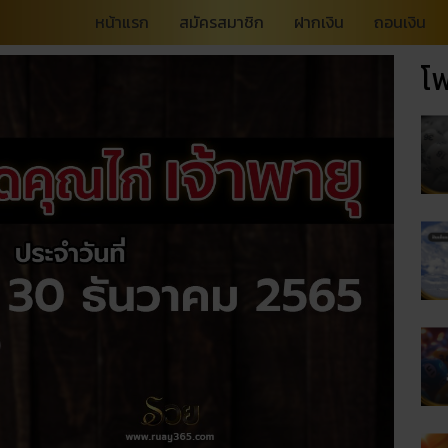
หน้าแรก
สมัครสมาชิก
ฝากเงิน
ถอนเงิน
โพ