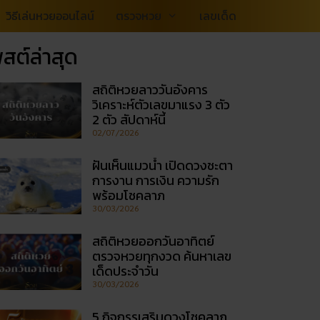
วิธีเล่นหวยออนไลน์
ตรวจหวย
เลขเด็ด
สต์ล่าสุด
สถิติหวยลาววันอังคาร
วิเคราะห์ตัวเลขมาแรง 3 ตัว
2 ตัว สัปดาห์นี้
02/07/2026
ฝันเห็นแมวน้ำ เปิดดวงชะตา
การงาน การเงิน ความรัก
พร้อมโชคลาภ
30/03/2026
สถิติหวยออกวันอาทิตย์
ตรวจหวยทุกงวด ค้นหาเลข
เด็ดประจำวัน
30/03/2026
5 กิจกรรเสริมดวงโชคลาภ