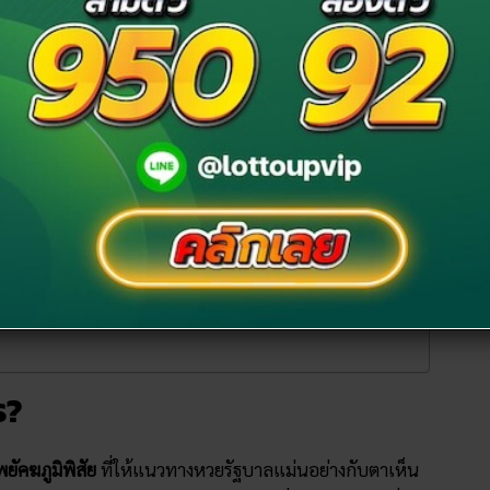
12/65
ร?
พยัคฆภูมิพิสัย
ที่ให้แนวทางหวยรัฐบาลแม่นอย่างกับตาเห็น